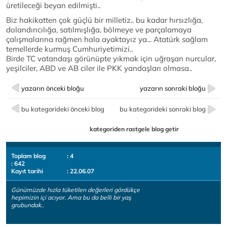
üretileceği beyan edilmişti..
Biz hakikatten çok güçlü bir milletiz.. bu kadar hırsızlığa,
dolandırıcılığa, satılmışlığa, bölmeye ve parçalamaya
çalışmalarına rağmen hala ayaktayız ya... Atatürk sağlam
temellerde kurmuş Cumhuriyetimizi..
Birde TC vatandaşı görünüpte yıkmak için uğraşan nurcular,
yeşilciler, ABD ve AB ciler ile PKK yandaşları olmasa..
yazarın önceki bloğu
yazarın sonraki bloğu
bu kategorideki önceki blog
bu kategorideki sonraki blog
kategoriden rastgele blog getir
Toplam blog
: 4
: 642
Kayıt tarihi
: 22.06.07
Günümüzde hızla tüketilen değerleri gördükçe
hepimizin içi acıyor. Ama bu da belli bir yaş
grubundak..