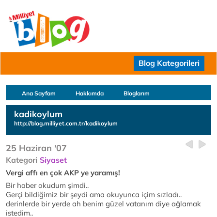
Blog Kategorileri
Ana Sayfam
Hakkımda
Bloglarım
kadikoylum
http://blog.milliyet.com.tr/kadikoylum
25 Haziran '07
Kategori
Siyaset
Vergi affı en çok AKP ye yaramış!
Bir haber okudum şimdi..
Gerçi bildiğimiz bir şeydi ama okuyunca içim sızladı..
derinlerde bir yerde ah benim güzel vatanım diye ağlamak
istedim..