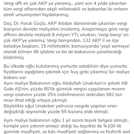
Vergi affı en çok AKP ye yaramış... yani son 4 yılda çıkarılan
tüm vergi aflarından akpli milletvekili ve bakanlar ile onların
etrafı umumiyeleri faydalanmış..
Doç. Dr. Faruk Güçlü, AKP iktidarı döneminde çıkarılan vergi
barışının devlete maliyetini incelemiş. Araştırmaya göre vergi
affının devlete maliyeti 8 milyon YTL olurken, 'vergi barışı' en
çok AKP’ye yaramış. Vergi barışından, 132 AKP il ve ilçe
belediye başkanı, 15 milletvekili, kamuoyunda 'yeşil sermaye'
olarak bilinen 48 işletme ve bir de bakanının yararlandığı
bildirilmiş.
Bu ülkede oğlu kutulanmış yumurta satabilsin diye yumurta
fiyatlarını aşağılara çekmek için 'kuş gribi çıkarmış' bir maliye
bakanı var.
Aynı maliye Bakanının oğlu Abdullah Unakıtan'ın şirketi AB
Gıda AŞ'nin, yüzde 80'lik gümrük vergisi uygulanan mısırın
vergi oranının yüzde 25'e indirilmesinin ardından 582 ton
mısır ithal ettiği ortaya çıkmıştı.
Böylelikle oğul Unakıtan yalnızca vergide yapılan oran
değişikliği sayesinde yüzde 55 kazanç elde etmişti.
Aynı maliye bakanının oğlu 1 yıl sonra teşvik belgesi almıştı..
komple yeni yatırım amaçlı aldığı bu teşvikte de %100 lik
gümrük muafiyeti, ve kdv muafiyeti sağlanmış ve fosforik asit