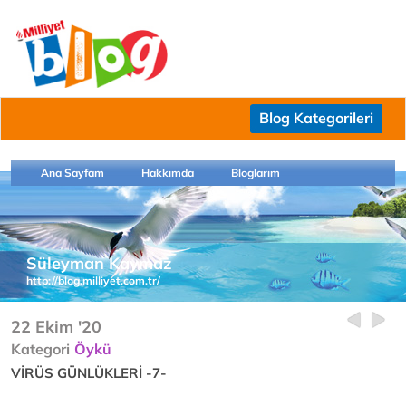
Blog Kategorileri
Ana Sayfam
Hakkımda
Bloglarım
Süleyman Kaymaz
http://blog.milliyet.com.tr/
22 Ekim '20
Kategori
Öykü
VİRÜS GÜNLÜKLERİ -7-