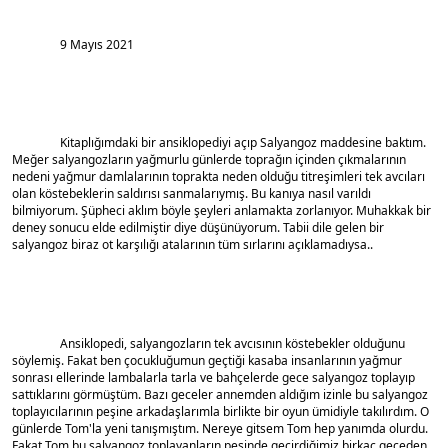
		9 Mayıs 2021
		Kitaplığımdaki bir ansiklopediyi açıp Salyangoz maddesine baktım. 
Meğer salyangozların yağmurlu günlerde toprağın içinden çıkmalarının 
nedeni yağmur damlalarının toprakta neden olduğu titreşimleri tek avcıları 
olan köstebeklerin saldırısı sanmalarıymış. Bu kanıya nasıl varıldı 
bilmiyorum. Şüpheci aklım böyle şeyleri anlamakta zorlanıyor. Muhakkak bir 
deney sonucu elde edilmiştir diye düşünüyorum. Tabii dile gelen bir 
salyangoz biraz ot karşılığı atalarının tüm sırlarını açıklamadıysa..
		Ansiklopedi, salyangozların tek avcısının köstebekler olduğunu 
söylemiş. Fakat ben çocukluğumun geçtiği kasaba insanlarının yağmur 
sonrası ellerinde lambalarla tarla ve bahçelerde gece salyangoz toplayıp 
sattıklarını görmüştüm. Bazı geceler annemden aldığım izinle bu salyangoz 
toplayıcılarının peşine arkadaşlarımla birlikte bir oyun ümidiyle takılırdım. O 
günlerde Tom'la yeni tanışmıştım. Nereye gitsem Tom hep yanımda olurdu. 
Fakat Tom bu salyangoz toplayanların peşinde geçirdiğimiz birkaç geceden 