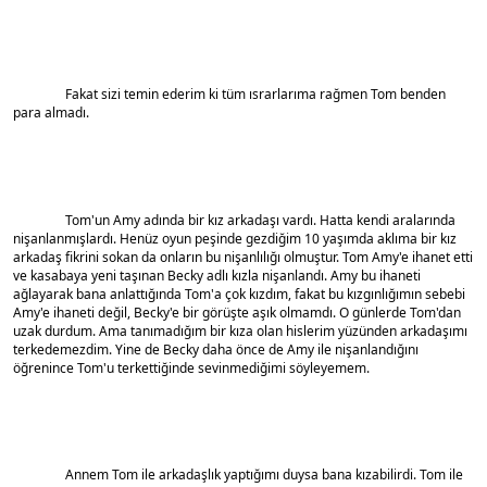
		Fakat sizi temin ederim ki tüm ısrarlarıma rağmen Tom benden 
para almadı.
		Tom'un Amy adında bir kız arkadaşı vardı. Hatta kendi aralarında 
nişanlanmışlardı. Henüz oyun peşinde gezdiğim 10 yaşımda aklıma bir kız 
arkadaş fikrini sokan da onların bu nişanlılığı olmuştur. Tom Amy'e ihanet etti 
ve kasabaya yeni taşınan Becky adlı kızla nişanlandı. Amy bu ihaneti 
ağlayarak bana anlattığında Tom'a çok kızdım, fakat bu kızgınlığımın sebebi 
Amy'e ihaneti değil, Becky'e bir görüşte aşık olmamdı. O günlerde Tom'dan 
uzak durdum. Ama tanımadığım bir kıza olan hislerim yüzünden arkadaşımı 
terkedemezdim. Yine de Becky daha önce de Amy ile nişanlandığını 
öğrenince Tom'u terkettiğinde sevinmediğimi söyleyemem.
		Annem Tom ile arkadaşlık yaptığımı duysa bana kızabilirdi. Tom ile 