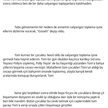
sonra sıkılınca ben de bir daha salyangoz toplayanlara katılmadım.
		Tabii gitmememin bir nedeni de annemin salyangoz toplama işine 
ellerini dizlerine vurarak, "Günah!" deyişi oldu.
		Tom kurnaz bir çocuktu. Nasıl oldu da salyangoz toplama işine 
girmedi hala hayret ederim. Tom bir gün okuldan kaçınca kardeşi Sid onu 
Teyzesi Polly'e söylemiş, Polly Teyze' de bu haşarılığı yüzünden Tom'a bahçe 
çitlerini boyama cezası vermişti. Mahallenin tüm çocukları Tom'un aldığı bu 
cezayı görmek için bahçenin önünde toplanmış, alayla karışık kendi 
aralarında konuşup duruyorlardı. Tom
		bana göz kırptıktan sonra elinde boya fırçası ile çocuklara dönüp çit 
boyamanın dünyanın en zevkli işi olduğuna dair öyle bir konuşma yaptı ki 
ben bile inandım. Bütün çocuklar bu zevki tatmak için ceplerindeki tüm 
parayı Tom'a verip sırayla çitleri boyamaya giriştiler.