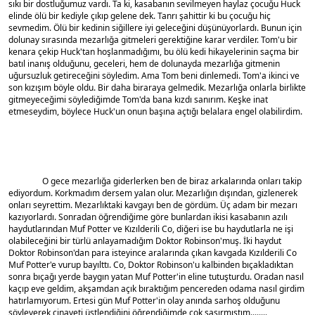
sıkı bir dostluğumuz vardı. Ta ki, kasabanın sevilmeyen haylaz çocuğu Huck 
elinde ölü bir kediyle çıkıp gelene dek. Tanrı şahittir ki bu çocuğu hiç 
sevmedim. Ölü bir kedinin siğillere iyi geleceğini düşünüyorlardı. Bunun için 
dolunay sırasında mezarlığa gitmeleri gerektiğine karar verdiler. Tom'u bir 
kenara çekip Huck'tan hoşlanmadığımı, bu ölü kedi hikayelerinin saçma bir 
batıl inanış olduğunu, geceleri, hem de dolunayda mezarlığa gitmenin 
uğursuzluk getireceğini söyledim. Ama Tom beni dinlemedi. Tom'a ikinci ve 
son kızışım böyle oldu. Bir daha biraraya gelmedik. Mezarlığa onlarla birlikte 
gitmeyeceğimi söylediğimde Tom'da bana kızdı sanırım. Keşke inat 
etmeseydim, böylece Huck'un onun başına açtığı belalara engel olabilirdim.
		O gece mezarlığa giderlerken ben de biraz arkalarında onları takip 
ediyordum. Korkmadım dersem yalan olur. Mezarlığın dışından, gizlenerek 
onları seyrettim. Mezarlıktaki kavgayı ben de gördüm. Üç adam bir mezarı 
kazıyorlardı. Sonradan öğrendiğime göre bunlardan ikisi kasabanın azılı 
haydutlarından Muf Potter ve Kızılderili Co, diğeri ise bu haydutlarla ne işi 
olabileceğini bir türlü anlayamadığım Doktor Robinson'muş. İki haydut 
Doktor Robinson'dan para isteyince aralarında çıkan kavgada Kızılderili Co 
Muf Potter'e vurup bayılttı. Co, Doktor Robinson'u kalbinden bıçakladıktan 
sonra bıçağı yerde baygın yatan Muf Potter'in eline tutuşturdu. Oradan nasıl 
kaçıp eve geldim, akşamdan açık bıraktığım pencereden odama nasıl girdim 
hatırlamıyorum. Ertesi gün Muf Potter'in olay anında sarhoş olduğunu 
söyleyerek cinayeti üstlendiğini öğrendiğimde çok şaşırmıştım........