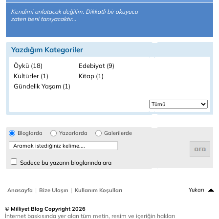
Kendimi anlatacak değilim. Dikkatli bir okuyucu
zaten beni tanıyacaktır...
Yazdığım Kategoriler
Öykü (18)
Edebiyat (9)
Kültürler (1)
Kitap (1)
Gündelik Yaşam (1)
Bloglarda
Yazarlarda
Galerilerde
Sadece bu yazarın bloglarında ara
|
|
Yukarı
Anasayfa
Bize Ulaşın
Kullanım Koşulları
© Milliyet Blog Copyright 2026
İnternet baskısında yer alan tüm metin, resim ve içeriğin hakları