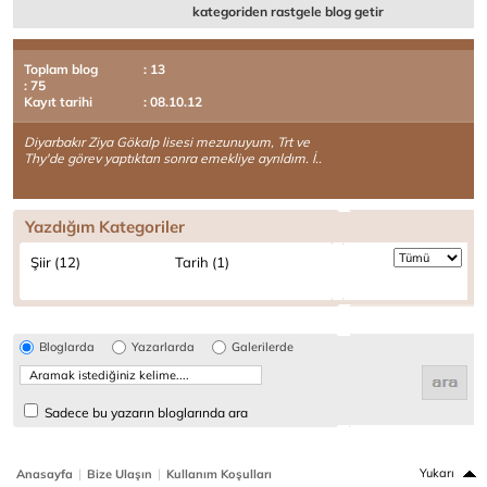
kategoriden rastgele blog getir
Toplam blog
: 13
: 75
Kayıt tarihi
: 08.10.12
Diyarbakır Ziya Gökalp lisesi mezunuyum, Trt ve
Thy'de görev yaptıktan sonra emekliye ayrıldım. İ..
Yazdığım Kategoriler
Şiir (12)
Tarih (1)
Bloglarda
Yazarlarda
Galerilerde
Sadece bu yazarın bloglarında ara
|
|
Yukarı
Anasayfa
Bize Ulaşın
Kullanım Koşulları