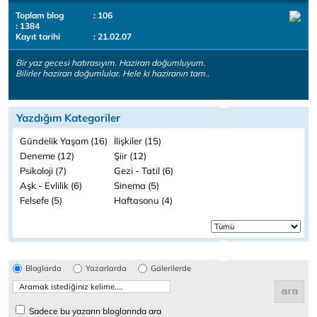
Toplam blog
: 106
: 1384
Kayıt tarihi
: 21.02.07
Bir yaz gecesi hatırasıyım. Haziran doğumluyum.
Bilirler haziran doğumlular. Hele ki haziranın tam..
Yazdığım Kategoriler
Gündelik Yaşam (16)
İlişkiler (15)
Deneme (12)
Şiir (12)
Psikoloji (7)
Gezi - Tatil (6)
Aşk - Evlilik (6)
Sinema (5)
Felsefe (5)
Haftasonu (4)
Bloglarda
Yazarlarda
Galerilerde
Sadece bu yazarın bloglarında ara