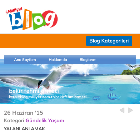
Blog Kategorileri
Ana Sayfam
Hakkımda
Bloglarım
bekir fehmi örmeci
http://blog.milliyet.com.tr/bekirfehmiormeci
26 Haziran '15
Kategori
Gündelik Yaşam
YALANI ANLAMAK