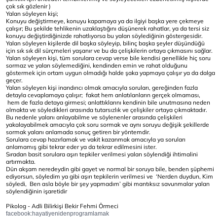
çok sık gözlenir )
Yalan söyleyen kişi;
Konuyu değiştirmeye, konuyu kapamaya ya da ilgiyi başka yere çekmeye
çalışır; Bu şekilde tehlikenin uzaklaştığını düşünerek rahatlar, ya da tersi siz
konuyu değiştirdiğinizde rahatlıyorsa bu yalan söylediğinin göstergesidir.
Yalan söyleyen kişilerde dil başka söyleyip, bilinç başka şeyler düşündüğü
için sık sık dil sürçmeleri yaşanır ve bu da çelişkilerin ortaya çıkmasını sağlar.
Yalan söyleyen kişi, tüm sorulara cevap verse bile kendisi genellikle hiç soru
sormaz ve yalan söylemediğini, kendinden emin ve rahat olduğunu
göstermek için ortam uygun olmadığı halde şaka yapmaya çalışır ya da dalga
geçer.
Yalan söyleyen kişi inandırıcı olmak amacıyla soruları, gereğinden fazla
detayla cevaplamaya çalışır; fakat hem anlatılanların gerçek olmaması,
hem de fazla detaya girmesi; anlattıklarını kendinin bile unutmasına neden
olmakta ve söyledikleri arasında tutarsızlık ve çelişkiler ortaya çıkmaktadır.
Bu nedenle yalanı anlayabilme ve söylenenler arasında çelişkileri
yakalayabilmek amacıyla çok soru sormak ve aynı soruyu değişik şekillerde
sormak yalanı anlamada sonuç getiren bir yöntemdir.
Sorulara cevap hazırlamak ve vakit kazanmak amacıyla ya soruları
anlamamış gibi tekrar eder ya da tekrar edilmesini ister.
Sıradan basit sorulara aşırı tepkiler verilmesi yalan söylendiği ihtimalini
artırmakta.
Dün akşam neredeydin gibi gayet ve normal bir soruya bile, benden şüphemi
ediyorsun, söyledim ya gibi aşırı tepkilerin verilmesi ve ‘Nerden duydun, Kim
söyledi, Ben asla böyle bir şey yapmadım’ gibi mantıksız savunmalar yalan
söylendiğinin işaretidir
Pikolog - Adli Bilirkişi Bekir Fehmi Örmeci
facebook:hayatiyenidenprogramlamak