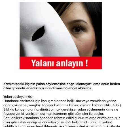
Karşımızdaki kişinin yalan söylemesine engel olamayız; ama onun beden
dilini iyi analiz ederek bizi inandırmasına engel olabiliriz.
Yalan söyleyen kişi,
Hatalarını azaltmak için konuşmalarında belli isim veya zamirlerin yerine
daha çok genel, muğlâk ifadeler kullanır. ( Birkaç kişi var, kalabalıktık… Gibi )
Sıklıkla konuşmalarına; dürüst olmak gerekirse, yalan söylemenin kime ne
faydası var ki, yanlış anlaşılmak istemem gibi cümleler ile başlar.
Sorulabilecek soruların önceden tahmin edildiği durumlarda cevapların, şiir
okur gibi ezberlendiği ve önceden çalışıldığı bellidir. ( Bu durum yalancı
şahitlik için önceden tembihlenmiş ve söyleyecekleri ezberletilmiş kişilerde