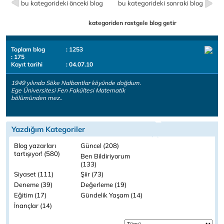
bu kategorideki önceki blog
bu kategorideki sonraki blog
kategoriden rastgele blog getir
Toplam blog
: 1253
: 175
Kayıt tarihi
: 04.07.10
1949 yılında Söke Nalbantlar köyünde doğdum.
Ege Üniversitesi Fen Fakültesi Matematik
bölümünden mez..
Yazdığım Kategoriler
Blog yazarları
Güncel (208)
tartışıyor! (580)
Ben Bildiriyorum
(133)
Siyaset (111)
Şiir (73)
Deneme (39)
Değerleme (19)
Eğitim (17)
Gündelik Yaşam (14)
İnançlar (14)