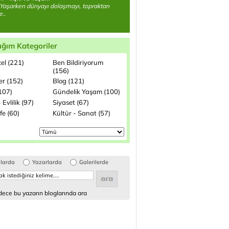
Yaşarken dünyayı dolaşmayı, topraktan
..
ığım Kategoriler
el (221)
Ben Bildiriyorum
(156)
ler (152)
Blog (121)
(107)
Gündelik Yaşam (100)
 Evlilik (97)
Siyaset (67)
fe (60)
Kültür - Sanat (57)
glarda
Yazarlarda
Galerilerde
ece bu yazarın bloglarında ara