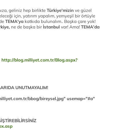
a, geliniz hep birlikte
Türkiye'mizin
ve güzel
leceği için, yatırım yapalım, yemyeşil bir örtüyle
 de
TEMA'ya
katkıda bulunalım.. Başka çare yok!
rkiye,
ne de başka bir
İstanbul
var! Ama!
TEMA'da
!
http://blog.milliyet.com.tr/Blog.aspx?
LARIDA UNUTMAYALIM!
illiyet.com.tr/bbog/bireysel.jpg" usemap="#a"
İŞTİREBİLİRSİNİZ
dex.asp