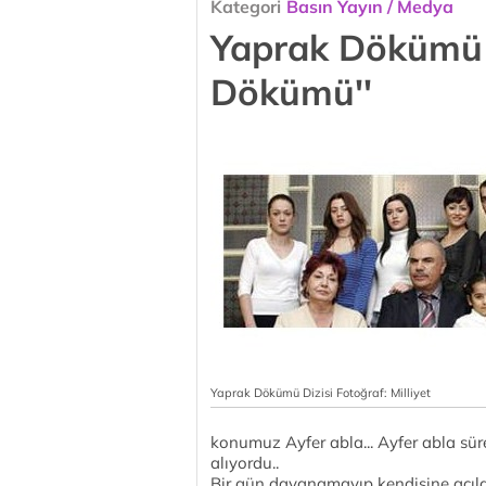
Kategori
Basın Yayın / Medya
Yaprak Dökümü D
Dökümü''
Yaprak Dökümü Dizisi Fotoğraf: Milliyet
konumuz Ayfer abla... Ayfer abla süre
alıyordu..
Bir gün dayanamayıp kendisine açıld