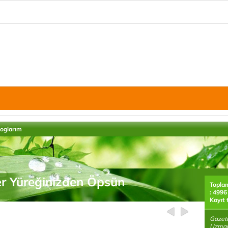
loglarım
r Yüreğinizden Öpsün
Topla
: 4996
Kayıt 
Gazete
Uzmanı