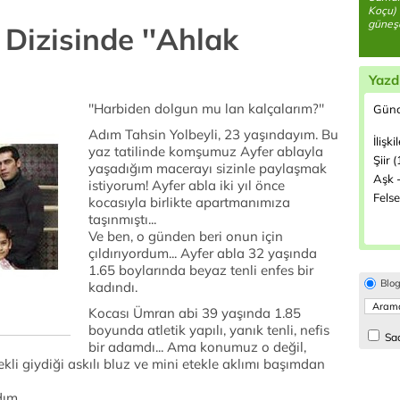
Koçu) 
güneşe
izisinde ''Ahlak
Yazd
''Harbiden dolgun mu lan kalçalarım?''
Günc
Adım Tahsin Yolbeyli, 23 yaşındayım. Bu
İlişki
yaz tatilinde komşumuz Ayfer ablayla
Şiir 
yaşadığım macerayı sizinle paylaşmak
Aşk -
istiyorum! Ayfer abla iki yıl önce
Felse
kocasıyla birlikte apartmanımıza
taşınmıştı...
Ve ben, o günden beri onun için
çıldırıyordum... Ayfer abla 32 yaşında
1.65 boylarında beyaz tenli enfes bir
Blo
kadındı.
Kocası Ümran abi 39 yaşında 1.85
boyunda atletik yapılı, yanık tenli, nefis
Sad
bir adamdı... Ama konumuz o değil,
kli giydiği askılı bluz ve mini etekle aklımı başımdan
ım...