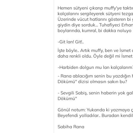
Hemen sütyeni çıkarıp muffy'ye taktım
kalçalarını sergileyerek sütyeni tezgah
Üzerinde vücut hatlarını gösteren bi 
giydin diye sorduk... Tuhafiyeci Erh
boylarında, kumral, bi dakka noluyo l
-Git lan! Git!..
İşte böyle.. Artık muffy, ben ve İsmet
daha renkli oldu. Öyle değil mi İsmet
-Harbiden dolgun mu lan kalçalarım
- Rana ablacığım senin bu yazdığın h
Dökümü'' dizisi olmasın sakın bu?
- Sevgili Sabiş, senin haberin yok gal
Dökümü''
Gönül notum: Yukarıda ki yazmaya ça
Beyefendi yolladılar.. Buradan kendi
Sabiha Rana