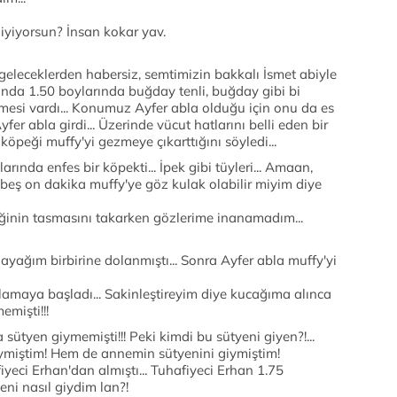
giyiyorsun? İnsan kokar yav.
geleceklerden habersiz, semtimizin bakkalı İsmet abiyle
ında 1.50 boylarında buğday tenli, buğday gibi bi
mesi vardı... Konumuz Ayfer abla olduğu için onu da es
fer abla girdi... Üzerinde vücut hatlarını belli eden bir
a köpeği muffy'yi gezmeye çıkarttığını söyledi...
ında enfes bir köpekti... İpek gibi tüyleri... Amaan,
 beş on dakika muffy'ye göz kulak olabilir miyim diye
eğinin tasmasını takarken gözlerime inanamadım...
ayağım birbirine dolanmıştı... Sonra Ayfer abla muffy'yi
lamaya başladı... Sakinleştireyim diye kucağıma alınca
mişti!!!
 sütyen giymemişti!!! Peki kimdi bu sütyeni giyen?!...
ymiştim! Hem de annemin sütyenini giymiştim!
yeci Erhan'dan almıştı... Tuhafiyeci Erhan 1.75
eni nasıl giydim lan?!