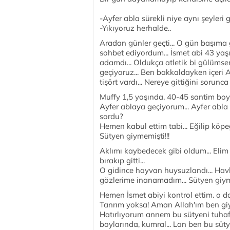
-Ayfer abla sürekli niye aynı şeyleri 
-Yıkıyoruz herhalde..
Aradan günler geçti... O gün başıma 
sohbet ediyordum... İsmet abi 43 yaş
adamdı... Oldukça atletik bi gülümse
geçiyoruz... Ben bakkaldayken içeri Ay
tişört vardı... Nereye gittiğini sorunc
Muffy 1,5 yaşında, 40-45 santim boylar
Ayfer ablaya geçiyorum... Ayfer abla
sordu?
Hemen kabul ettim tabi... Eğilip köp
Sütyen giymemişti!!!
Aklımı kaybedecek gibi oldum... Elim 
bırakıp gitti...
O gidince hayvan huysuzlandı... Hav
gözlerime inanamadım... Sütyen giyme
Hemen İsmet abiyi kontrol ettim. o da
Tanrım yoksa! Aman Allah'ım ben gi
Hatırlıyorum annem bu sütyeni tuhafi
boylarında, kumral... Lan ben bu süty