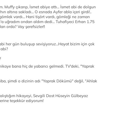
. Muffy çıkarıp, İsmet abiye attı... İsmet abi de dolgun
ın altına sakladı... O esnada Ayfer abla içeri girdi!..
gömlek vardı... Hani tişört vardı, gömleği ne zaman
an'a uğradım ondan aldım dedi... Tuhafiyeci Erhan 1.75
an orda? Vay şerefsizler!!
 abi her gün buluşup sevişiyoruz...Hayat bizim için çok
 abi?
?
ikaye bana hiç de yabancı gelmedi. TV'deki, ''Yaprak
iba, şimdi o dizinin adı ''Yaprak Dökümü'' değil, ''Ahlak
lıştığım hikayeyi, Sevgili Dost Hüseyin Gülbeyaz
lerine teşekkür ediyorum!