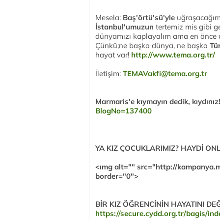
Mesela:
Baş'örtü'sü'yle
uğraşacağımız
İstanbul'umuzun
tertemiz mis gibi ge
dünyamızı kaplayalım ama en önce
Çünkü;ne başka dünya, ne başka
Tü
hayat var!
http://www.tema.org.tr/
İletişim:
TEMAVakfi@tema.org.tr
Marmaris'e kıymayın dedik, kıydınız
BlogNo=137400
YA KIZ ÇOCUKLARIMIZ? HAYDİ ON
<ımg alt="" src="http://kampanya.m
border="0">
BİR KIZ ÖĞRENCİNİN HAYATINI DEĞ
https://secure.cydd.org.tr/bagis/in