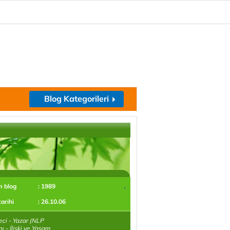
Blog Kategorileri
m blog
: 1989
tarihi
: 26.10.06
ci - Yazar (NLP
 - İlişki ve Yaşam