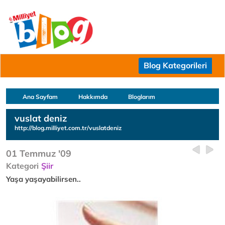
Blog Kategorileri
Ana Sayfam
Hakkımda
Bloglarım
vuslat deniz
http://blog.milliyet.com.tr/vuslatdeniz
01 Temmuz '09
Kategori
Şiir
Yaşa yaşayabilirsen..