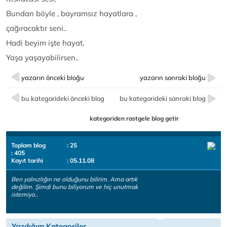
Bundan böyle , bayramsız hayatlara ,
çağıracaktır seni..
Hadi beyim işte hayat,
Yaşa yaşayabilirsen..
yazarın önceki bloğu
yazarın sonraki bloğu
bu kategorideki önceki blog
bu kategorideki sonraki blog
kategoriden rastgele blog getir
Toplam blog
: 25
: 405
Kayıt tarihi
: 05.11.08
Ben yalnızlığın ne olduğunu bilirim. Ama artık
değilim. Şimdi bunu biliyorum ve hiç unutmak
istemiyo..
Yazdığım Kategoriler