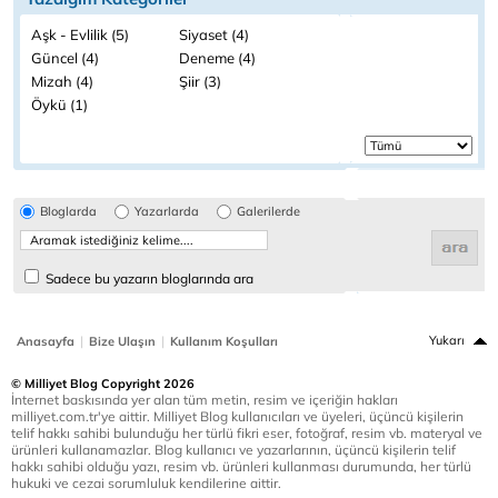
Aşk - Evlilik (5)
Siyaset (4)
Güncel (4)
Deneme (4)
Mizah (4)
Şiir (3)
Öykü (1)
Bloglarda
Yazarlarda
Galerilerde
Sadece bu yazarın bloglarında ara
|
|
Yukarı
Anasayfa
Bize Ulaşın
Kullanım Koşulları
© Milliyet Blog Copyright 2026
İnternet baskısında yer alan tüm metin, resim ve içeriğin hakları
milliyet.com.tr'ye aittir. Milliyet Blog kullanıcıları ve üyeleri, üçüncü kişilerin
telif hakkı sahibi bulunduğu her türlü fikri eser, fotoğraf, resim vb. materyal ve
ürünleri kullanamazlar. Blog kullanıcı ve yazarlarının, üçüncü kişilerin telif
hakkı sahibi olduğu yazı, resim vb. ürünleri kullanması durumunda, her türlü
hukuki ve cezai sorumluluk kendilerine aittir.