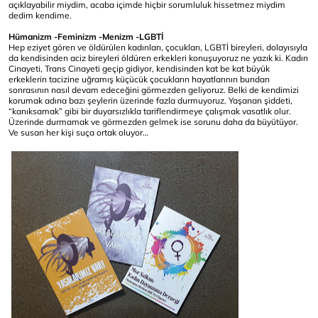
açıklayabilir miydim, acaba içimde hiçbir sorumluluk hissetmez miydim
dedim kendime.
Hümanizm -Feminizm -Menizm -LGBTİ
Hep eziyet gören ve öldürülen kadınları, çocukları, LGBTİ bireyleri, dolayısıyla
da kendisinden aciz bireyleri öldüren erkekleri konuşuyoruz ne yazık ki. Kadın
Cinayeti, Trans Cinayeti geçip gidiyor, kendisinden kat be kat büyük
erkeklerin tacizine uğramış küçücük çocukların hayatlarının bundan
sonrasının nasıl devam edeceğini görmezden geliyoruz. Belki de kendimizi
korumak adına bazı şeylerin üzerinde fazla durmuyoruz. Yaşanan şiddeti,
“kanıksamak” gibi bir duyarsızlıkla tariflendirmeye çalışmak vasatlık olur.
Üzerinde durmamak ve görmezden gelmek ise sorunu daha da büyütüyor.
Ve susan her kişi suça ortak oluyor…