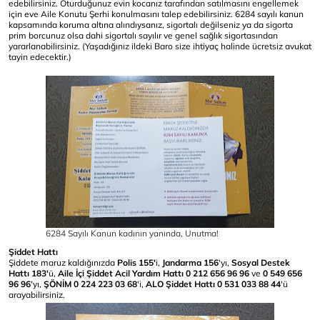
edebilirsiniz. Oturduğunuz evin kocanız tarafından satılmasını engellemek
için eve Aile Konutu Şerhi konulmasını talep edebilirsiniz. 6284 sayılı kanun
kapsamında koruma altına alındıysanız, sigortalı değilseniz ya da sigorta
prim borcunuz olsa dahi sigortalı sayılır ve genel sağlık sigortasından
yararlanabilirsiniz. (Yaşadığınız ildeki Baro size ihtiyaç halinde ücretsiz avukat
tayin edecektir.)
6284 Sayılı Kanun kadının yanında, Unutma!
Şiddet Hattı
Şiddete maruz kaldığınızda
Polis 155'
i,
Jandarma 156
'yı,
Sosyal Destek
Hattı 183'
ü,
Aile İçi Şiddet Acil Yardım Hattı 0 212 656 96 96
ve
0 549 656
96 96
'yı,
ŞÖNİM 0 224 223 03 68
'i,
ALO Şiddet Hattı 0 531 033 88 44
'ü
arayabilirsiniz.