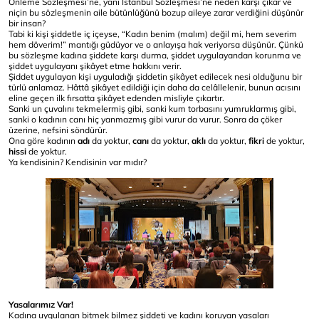
Önleme Sözleşmesi’ne, yani İstanbul Sözleşmesi’ne neden karşı çıkar ve
niçin bu sözleşmenin aile bütünlüğünü bozup aileye zarar verdiğini düşünür
bir insan?
Tabi ki kişi şiddetle iç içeyse, “Kadın benim (malım) değil mi, hem severim
hem döverim!” mantığı güdüyor ve o anlayışa hak veriyorsa düşünür. Çünkü
bu sözleşme kadına şiddete karşı durma, şiddet uygulayandan korunma ve
şiddet uygulayanı şikâyet etme hakkını verir.
Şiddet uygulayan kişi uyguladığı şiddetin şikâyet edilecek nesi olduğunu bir
türlü anlamaz. Hâttâ şikâyet edildiği için daha da celâllelenir, bunun acısını
eline geçen ilk fırsatta şikâyet edenden misliyle çıkartır.
Sanki un çuvalını tekmelermiş gibi, sanki kum torbasını yumruklarmış gibi,
sanki o kadının canı hiç yanmazmış gibi vurur da vurur. Sonra da çöker
üzerine, nefsini söndürür.
Ona göre kadının
adı
da yoktur,
canı
da yoktur,
aklı
da yoktur,
fikri
de yoktur,
hissi
de yoktur.
Ya kendisinin? Kendisinin var mıdır?
Yasalarımız Var!
Kadına uygulanan bitmek bilmez şiddeti ve kadını koruyan yasaları