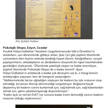
Alo Şiddet Hatları
Psikolojik Otopsi, Eziyet, Cezalar
Avukat Hülya Gülbahar ‘Yasaların Uygulanmasında Vak’a Örnekleri’ni
anlatırken, son dönemlerde gittikçe artan, Şule Çet gibi şüpheli ölümlerde
uzmanların ölen kişinin ardında bıraktığı hayat izlerini, fotoğraflarını, sosyal
paylaşımlarını, arkadaşlarını ve akrabalarını izleyerek bir rapor hazırlamaları
gerektiğini söyleyerek, “Ölümlerde patolojik otopsi ne kadar önemliyse,
şüpheli ölümlerde Psikolojik Otopsi de o kadar önemli” diyor.
Hülya Gülbahar’ın anlatacak o kadar çok deneyimi var ki, o hangi birisini
anlatacağını şaşırıyor, ben de hangisini yazacağımı:
“Mahkemelerde tacize uğradığını söyleyen bir kadının bu işte rızasının olup
olmadığı, tecavüze direnip direnmediği sorgulanıyor. Boğazına bıçak
dayanmış bir kadının canını kurtarmak için, sağ kalmak için, sağ kalanlardan
olmak için, gıkını çıkartamayacağı düşünülmüyor.”
“Kadın açık ve net bir EVET (ve sonuna kadar evet) demediği sürece kadının
rızasının olduğu söylenemez.”