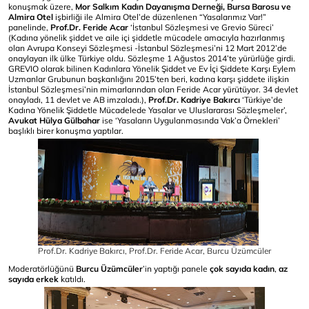
konuşmak üzere,
Mor Salkım Kadın Dayanışma Derneği, Bursa Barosu ve
Almira Otel
işbirliği ile Almira Otel’de düzenlenen “Yasalarımız Var!”
panelinde,
Prof.Dr. Feride Acar
‘İstanbul Sözleşmesi ve Grevio Süreci’
(Kadına yönelik şiddet ve aile içi şiddetle mücadele amacıyla hazırlanmış
olan Avrupa Konseyi Sözleşmesi -İstanbul Sözleşmesi’ni 12 Mart 2012’de
onaylayan ilk ülke Türkiye oldu. Sözleşme 1 Ağustos 2014’te yürürlüğe girdi.
GREVIO olarak bilinen Kadınlara Yönelik Şiddet ve Ev İçi Şiddete Karşı Eylem
Uzmanlar Grubunun başkanlığını 2015’ten beri, kadına karşı şiddete ilişkin
İstanbul Sözleşmesi’nin mimarlarından olan Feride Acar yürütüyor. 34 devlet
onayladı, 11 devlet ve AB imzaladı.),
Prof.Dr. Kadriye Bakırcı
‘Türkiye’de
Kadına Yönelik Şiddetle Mücadelede Yasalar ve Uluslararası Sözleşmeler’,
Avukat Hülya Gülbahar
ise ‘Yasaların Uygulanmasında Vak’a Örnekleri’
başlıklı birer konuşma yaptılar.
Prof.Dr. Kadriye Bakırcı, Prof.Dr. Feride Acar, Burcu Üzümcüler
Moderatörlüğünü
Burcu Üzümcüler
’in yaptığı panele
çok sayıda kadın
,
az
sayıda erkek
katıldı.