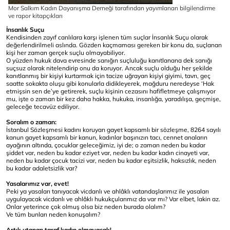
Mor Salkım Kadın Dayanışma Derneği tarafından yayımlanan bilgilendirme
ve rapor kitapçıkları
İnsanlık Suçu
Kendisinden zayıf canlılara karşı işlenen tüm suçlar İnsanlık Suçu olarak
değerlendirilmeli aslında. Gözden kaçmaması gereken bir konu da, suçlanan
kişi her zaman gerçek suçlu olmayabiliyor.
O yüzden hukuk dava evresinde sanığın suçluluğu kanıtlanana dek sanığı
suçsuz olarak nitelendirip onu da koruyor. Ancak suçlu olduğu her şekilde
kanıtlanmış bir kişiyi kurtarmak için tacize uğrayan kişiyi giyimi, tavrı, geç
saatte sokakta oluşu gibi konularla didikleyerek, mağduru neredeyse ‘Hak
etmişsin sen de’ye getirerek, suçlu kişinin cezasını hafifletmeye çalışmıyor
mu, işte o zaman bir kez daha hakka, hukuka, insanlığa, yaradılışa, geçmişe,
geleceğe tecavüz ediliyor.
Soralım o zaman:
İstanbul Sözleşmesi kadını koruyan gayet kapsamlı bir sözleşme, 8264 sayılı
kanun gayet kapsamlı bir kanun, kadınlar başınızın tacı, cennet anaların
ayağının altında, çocuklar geleceğimiz, iyi de; o zaman neden bu kadar
şiddet var, neden bu kadar eziyet var, neden bu kadar kadın cinayeti var,
neden bu kadar çocuk tacizi var, neden bu kadar eşitsizlik, haksızlık, neden
bu kadar adaletsizlik var?
Yasalarımız var, evet!
Peki ya yasaları tanıyacak vicdanlı ve ahlâklı vatandaşlarımız ile yasaları
uygulayacak vicdanlı ve ahlâklı hukukçularımız da var mı? Var elbet, lakin az.
Onlar yeterince çok olmuş olsa biz neden burada olalım?
Ve tüm bunları neden konuşalım?
Artık utanan taraf kadın olmayacak!