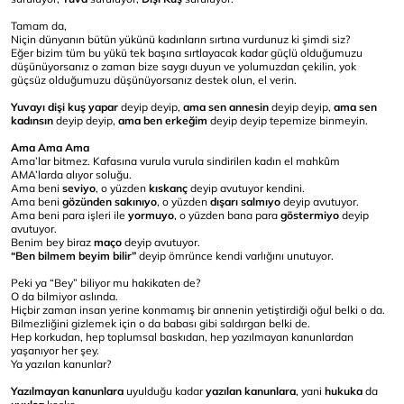
Tamam da,
Niçin dünyanın bütün yükünü kadınların sırtına vurdunuz ki şimdi siz?
Eğer bizim tüm bu yükü tek başına sırtlayacak kadar güçlü olduğumuzu
düşünüyorsanız o zaman bize saygı duyun ve yolumuzdan çekilin, yok
güçsüz olduğumuzu düşünüyorsanız destek olun, el verin.
Yuvayı dişi kuş yapar
deyip deyip,
ama sen annesin
deyip deyip,
ama sen
kadınsın
deyip deyip,
ama ben erkeğim
deyip deyip tepemize binmeyin.
Ama Ama Ama
Ama’lar bitmez. Kafasına vurula vurula sindirilen kadın el mahkûm
AMA’larda alıyor soluğu.
Ama beni
seviyo
, o yüzden
kıskanç
deyip avutuyor kendini.
Ama beni
gözünden sakınıyo
, o yüzden
dışarı salmıyo
deyip avutuyor.
Ama beni para işleri ile
yormuyo
, o yüzden bana para
göstermiyo
deyip
avutuyor.
Benim bey biraz
maço
deyip avutuyor.
“Ben bilmem beyim bilir”
deyip ömrünce kendi varlığını unutuyor.
Peki ya “Bey” biliyor mu hakikaten de?
O da bilmiyor aslında.
Hiçbir zaman insan yerine konmamış bir annenin yetiştirdiği oğul belki o da.
Bilmezliğini gizlemek için o da babası gibi saldırgan belki de.
Hep korkudan, hep toplumsal baskıdan, hep yazılmayan kanunlardan
yaşanıyor her şey.
Ya yazılan kanunlar?
Yazılmayan kanunlara
uyulduğu kadar
yazılan kanunlara
, yani
hukuka
da