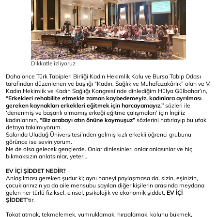
Dikkatle izliyoruz
Daha önce Türk Tabipleri Birliği Kadın Hekimlik Kolu ve Bursa Tabip Odası
tarafından düzenlenen ve başlığı “Kadın, Sağlık ve Muhafazakârlık” olan ve V.
Kadın Hekimlik ve Kadın Sağlığı Kongresi’nde dinlediğim Hülya Gülbahar’ın,
“Erkekleri rehabilite etmekle zaman kaybedemeyiz, kadınlara ayrılması
gereken kaynakları erkekleri eğitmek için harcayamayız.”
sözleri ile
‘denenmiş ve başarılı olmamış erkeği eğitme çalışmaları’ için İngiliz
kadınlarının,
“Biz arabayı atın önüne koymuşuz”
sözlerini hatırlayıp bu ufak
detaya takılmıyorum.
Salonda Uludağ Üniversitesi’nden gelmiş kızlı erkekli öğrenci grubunu
görünce ise seviniyorum.
Ne de olsa gelecek gençlerde. Onlar dinlesinler, onlar anlasınlar ve hiç
bıkmaksızın anlatsınlar, yeter…
EV İÇİ ŞİDDET NEDİR?
Anlaşılması gereken şudur ki; aynı haneyi paylaşmasa da, sizin, eşinizin,
çocuklarınızın ya da aile mensubu sayılan diğer kişilerin arasında meydana
gelen her türlü fiziksel, cinsel, psikolojik ve ekonomik şiddet,
EV İÇİ
ŞİDDET
’tir.
Tokat atmak, tekmelemek, yumruklamak, hırpalamak, kolunu bükmek,