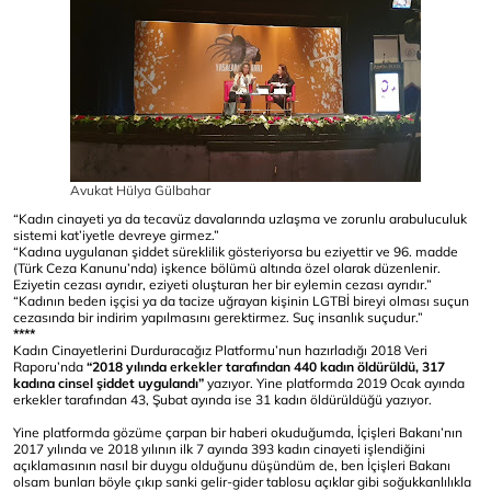
Avukat Hülya Gülbahar
“Kadın cinayeti ya da tecavüz davalarında uzlaşma ve zorunlu arabuluculuk
sistemi kat’iyetle devreye girmez.”
“Kadına uygulanan şiddet süreklilik gösteriyorsa bu eziyettir ve 96. madde
(Türk Ceza Kanunu’nda) işkence bölümü altında özel olarak düzenlenir.
Eziyetin cezası ayrıdır, eziyeti oluşturan her bir eylemin cezası ayrıdır.”
“Kadının beden işçisi ya da tacize uğrayan kişinin LGTBİ bireyi olması suçun
cezasında bir indirim yapılmasını gerektirmez. Suç insanlık suçudur.”
****
Kadın Cinayetlerini Durduracağız Platformu’nun hazırladığı 2018 Veri
Raporu’nda
“2018 yılında erkekler tarafından 440 kadın öldürüldü, 317
kadına cinsel şiddet uygulandı”
yazıyor. Yine platformda 2019 Ocak ayında
erkekler tarafından 43, Şubat ayında ise 31 kadın öldürüldüğü yazıyor.
Yine platformda gözüme çarpan bir haberi okuduğumda, İçişleri Bakanı’nın
2017 yılında ve 2018 yılının ilk 7 ayında 393 kadın cinayeti işlendiğini
açıklamasının nasıl bir duygu olduğunu düşündüm de, ben İçişleri Bakanı
olsam bunları böyle çıkıp sanki gelir-gider tablosu açıklar gibi soğukkanlılıkla