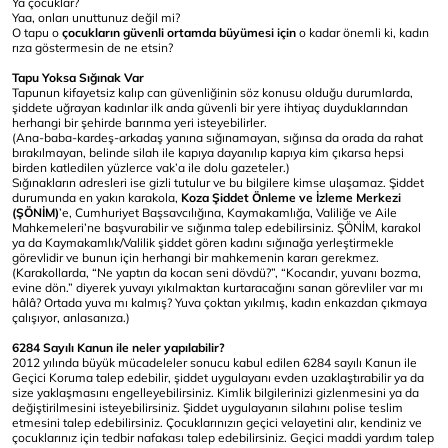
Ya çocuklar?
Yaa, onları unuttunuz değil mi?
O tapu o
çocukların güvenli ortamda büyümesi için
o kadar önemli ki, kadın
rıza göstermesin de ne etsin?
Tapu Yoksa Sığınak Var
Tapunun kifayetsiz kalıp can güvenliğinin söz konusu olduğu durumlarda,
şiddete uğrayan kadınlar ilk anda güvenli bir yere ihtiyaç duyduklarından
herhangi bir şehirde barınma yeri isteyebilirler.
(Ana-baba-kardeş-arkadaş yanına sığınamayan, sığınsa da orada da rahat
bırakılmayan, belinde silah ile kapıya dayanılıp kapıya kim çıkarsa hepsi
birden katledilen yüzlerce vak’a ile dolu gazeteler.)
Sığınakların adresleri ise gizli tutulur ve bu bilgilere kimse ulaşamaz. Şiddet
durumunda en yakın karakola,
Koza Şiddet Önleme ve İzleme Merkezi
(ŞÖNİM)
’e, Cumhuriyet Başsavcılığına, Kaymakamlığa, Valiliğe ve Aile
Mahkemeleri’ne başvurabilir ve sığınma talep edebilirsiniz. ŞÖNİM, karakol
ya da Kaymakamlık/Valilik şiddet gören kadını sığınağa yerleştirmekle
görevlidir ve bunun için herhangi bir mahkemenin kararı gerekmez.
(Karakollarda, “Ne yaptın da kocan seni dövdü?”, “Kocandır, yuvanı bozma,
evine dön.” diyerek yuvayı yıkılmaktan kurtaracağını sanan görevliler var mı
hâlâ? Ortada yuva mı kalmış? Yuva çoktan yıkılmış, kadın enkazdan çıkmaya
çalışıyor, anlasanıza.)
6284 Sayılı Kanun ile neler yapılabilir?
2012 yılında büyük mücadeleler sonucu kabul edilen 6284 sayılı Kanun ile
Geçici Koruma talep edebilir, şiddet uygulayanı evden uzaklaştırabilir ya da
size yaklaşmasını engelleyebilirsiniz. Kimlik bilgilerinizi gizlenmesini ya da
değiştirilmesini isteyebilirsiniz. Şiddet uygulayanın silahını polise teslim
etmesini talep edebilirsiniz. Çocuklarınızın geçici velayetini alır, kendiniz ve
çocuklarınız için tedbir nafakası talep edebilirsiniz. Geçici maddi yardım talep