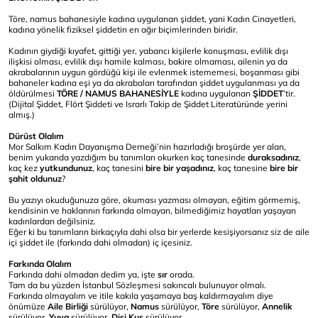
Töre, namus bahanesiyle kadına uygulanan şiddet, yani Kadın Cinayetleri,
kadına yönelik fiziksel şiddetin en ağır biçimlerinden biridir.
Kadının giydiği kıyafet, gittiği yer, yabancı kişilerle konuşması, evlilik dışı
ilişkisi olması, evlilik dışı hamile kalması, bakire olmaması, ailenin ya da
akrabalarının uygun gördüğü kişi ile evlenmek istememesi, boşanması gibi
bahaneler kadına eşi ya da akrabaları tarafından şiddet uygulanması ya da
öldürülmesi
TÖRE / NAMUS BAHANESİYLE
kadına uygulanan
ŞİDDET
’tir.
(Dijital Şiddet, Flört Şiddeti ve Israrlı Takip de Şiddet Literatüründe yerini
almış.)
Dürüst Olalım
Mor Salkım Kadın Dayanışma Derneği’nin hazırladığı broşürde yer alan,
benim yukarıda yazdığım bu tanımları okurken kaç tanesinde
duraksadınız
,
kaç kez
yutkundunuz
, kaç tanesini
bire bir yaşadınız
, kaç tanesine
bire bir
şahit oldunuz
?
Bu yazıyı okuduğunuza göre, okuması yazması olmayan, eğitim görmemiş,
kendisinin ve haklarının farkında olmayan, bilmediğimiz hayatları yaşayan
kadınlardan değilsiniz.
Eğer ki bu tanımların birkaçıyla dahi olsa bir yerlerde kesişiyorsanız siz de aile
içi şiddet ile (farkında dahi olmadan) iç içesiniz.
Farkında Olalım
Farkında dahi olmadan dedim ya, işte
sır
orada.
Tam da bu yüzden İstanbul Sözleşmesi sakıncalı bulunuyor olmalı.
Farkında olmayalım ve itile kakıla yaşamaya baş kaldırmayalım diye
önümüze
Aile Birliği
sürülüyor,
Namus
sürülüyor,
Töre
sürülüyor,
Annelik
sürülüyor,
Yuva
sürülüyor,
Dişi Kuş
sürülüyor.