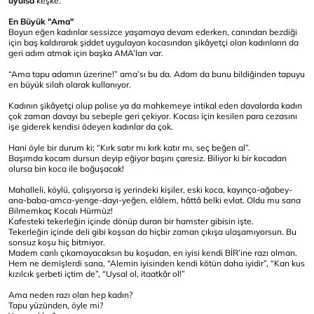
uyulsa
keşke.
En Büyük "Ama"
Boyun eğen kadınlar sessizce yaşamaya devam ederken, canından bezdiği
için baş kaldırarak şiddet uygulayan kocasından şikâyetçi olan kadınların da
geri adım atmak için başka AMA’ları var.
“Ama tapu adamın üzerine!” ama’sı bu da. Adam da bunu bildiğinden tapuyu
en büyük silah olarak kullanıyor.
Kadının şikâyetçi olup polise ya da mahkemeye intikal eden davalarda kadın
çok zaman davayı bu sebeple geri çekiyor. Kocası için kesilen para cezasını
işe giderek kendisi ödeyen kadınlar da çok.
Hani öyle bir durum ki; “Kırk satır mı kırk katır mı, seç beğen al”.
Başımda kocam dursun deyip eğiyor başını çaresiz. Biliyor ki bir kocadan
olursa bin koca ile boğuşacak!
Mahalleli, köylü, çalışıyorsa iş yerindeki kişiler, eski koca, kayınço-ağabey-
ana-baba-amca-yenge-dayı-yeğen, elâlem, hâttâ belki evlat. Oldu mu sana
Bilmemkaç Kocalı Hürmüz!
Kafesteki tekerleğin içinde dönüp duran bir hamster gibisin işte.
Tekerleğin içinde deli gibi koşsan da hiçbir zaman çıkışa ulaşamıyorsun. Bu
sonsuz koşu hiç bitmiyor.
Madem canlı çıkamayacaksın bu koşudan, en iyisi kendi BİR’ine razı olman.
Hem ne demişlerdi sana, “Alemin iyisinden kendi kötün daha iyidir”, “Kan kus
kızılcık şerbeti içtim de”, “Uysal ol, itaatkâr ol!”
Ama neden razı olan hep kadın?
Tapu yüzünden, öyle mi?