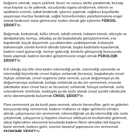
boğazını sıkmak, saçını çekmek, kesici ve vurucu aletle yaralamak, kezzap
veya kaynar su ile yakmak, vücudunda sigara söndürmek, ellerini ve
ayaklarını ezmek, sakat bırakmak, işkence yapmak, sağlıksız koşullarda
yaşamaya mecbur bırakmak, sağlık hizmetlerinden yararlanmasına engel
olarak bedensel zarar görmesine neden olmak gibi eylemler
FİZİKSEL
ŞİDDET
’tir.
Bağırmak, korkutmak, küfür etmek, tahdit etmek, hakaret etmek, ailesiyle ve
akrabalarıyla, komşu, arkadaş ya da başkalarıyla görüştürmemek, eve
kapatmak, küçük düşürmek, çocuklarından uzaklaştırmak, kıskançlık
bahanesiyle sürekli kontrol altında tutmak, başka kadınlarla kıyaslamak,
kadının nasıl giyineceği, nereye gideceği, kimlerle görüşeceği konusunda
baskı yapmak, kadının kendini geliştirmesine engel olmak
PSİKOLOJİK
ŞİDDET
’tir.
Evli olduğu kişi bile olsa kadını istemediği yerde, istemediği zamanda ve
istemediği biçimlerde cinsel ilişkiye zorlamak (tecavüz), başkalarıyla cinsel
ilişkiye zorlamak, cinsel organına zarar vermek, çocuk doğurmaya ya da
doğurmamaya zorlamak, kürtaja zorlamak ya da izin vermemek, enseste
(akrabalar arası cinsel taciz ve tecavüze) zorlamak, fuhuşa zorlamak, zorla
evlendirmek, telefonla, mektupla ya da sözlü olarak cinsel içerikli rahatsızlık
verici davranışlarda bulunmak
CİNSEL ŞİDDET’
tir.
Para vermemek ya da kısıtlı para vermek, ailenin tasarrufları, gelir ve giderleri
konusunda bilgi vermemek, kadının mallarını ve diğer gelirlerini elinden
almak, çalışmasına izin vermemek, istemediğinde ya da istemediği işte zorla
çalıştırmak, çalışıyorsa iş hayatını olumsuz etkileyecek kısıtlamalar getirmek,
aileyi ilgilendiren ekonomik konularda kadının fikrini almadan tek başına
karar vermek, kadının geliri, üzerine tasarruf yapmasına izin vermemek
EKONOMİK ŞİDDET
’tir.