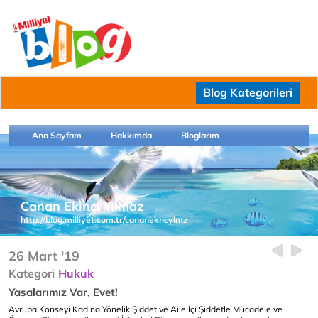
Blog Kategorileri
Ana Sayfam
Hakkımda
Bloglarım
Canan Ekinci Yılmaz
http://blog.milliyet.com.tr/cananekncylmz
26 Mart '19
Kategori
Hukuk
Yasalarımız Var, Evet!
Avrupa Konseyi Kadına Yönelik Şiddet ve Aile İçi Şiddetle Mücadele ve