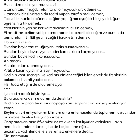
Bu ne demek biliyor musunuz?
Utanan taraf mağdur olan taraf olmayacak artık demek…
Utanacak birisi varsa o da tacizi yapan taraf olmalı demek,
Tacizci bununla böbürleneceğine yaptığının aşağılık bir şey olduğunu
öğrensin artık demek,
Yaptıklarının yanına kâr kalmayacağını bilsin demek,
Eline-diline-beline sahip olamamanın bir bedeli olacağını ve bunun da
burnundan fitil fitil getirileceğini idrak etsin demek…
Haberiniz olsun;
Bundan böyle tacize uğrayan kadın susmayacak…
Bundan böyle dayak yiyen kadın karanlıklara kaçmayacak…
Bundan böyle kadın konuşacak…
Anlatacak.
Anlatmaktan utanmayacak…
Artık o kadın ayıplı mal sayılmayacak…
Kadının konuşacağını ve kadının dinleneceğini bilen erkek de frenlerinin
bakımını düzenli yaptıracak…
Her taciz ettiğini de öldüremez ya!
****
İşin kadın tarafı böyle işte…
Bu arada erkekler ne durumda dersiniz?
Kadınlara yapılan tacizleri onaylayanlara söylenecek her şey söyleniyor
zaten.
Söylenenleri anlıyorlar mı bilmem ama anlamasalar da toplumun tepkisinden
bir nebze de olsa tırsıyorlardır belki…
Onaylamayanlarsa öfkemize destek verip katılıyorlar kadınlara. Lakin
hemcinslerinden utanmış halde başları öne eğik…
Sözümüz kadınlarla el ele veren siz erkeklere değil…
Siz utanmayın…