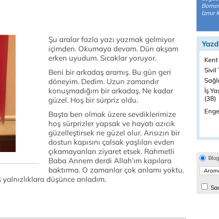
Bornov
İzmir 
Şu aralar fazla yazı yazmak gelmiyor
Yazd
içimden. Okumaya devam. Dün akşam
erken uyudum. Sıcaklar yoruyor.
Kent
Sivil
Beni bir arkadaş aramış. Bu gün geri
Sağlı
döneyim. Dedim. Uzun zamandır
konuşmadığım bir arkadaş. Ne kadar
İş Ya
(38)
güzel. Hoş bir sürpriz oldu.
Engel
Başta ben olmak üzere sevdiklerimize
hoş sürprizler yapsak ve hayatı azıcık
güzelleştirsek ne güzel olur. Ansızın bir
dostun kapısını çalsak yaşlıları evden
çıkamayanları ziyaret etsek. Rahmetli
Blo
Baba Annem derdi Allah’ım kapılara
baktırma. O zamanlar çok anlamı yoktu.
ş yalnızlıklara düşünce anladım.
Sad