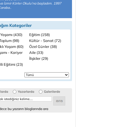
a İzmir Körler Okulu'na başladım. 1997
Karaba..
ığım Kategoriler
 Yaşamı (430)
Eğitim (158)
 Toplum (98)
Kültür - Sanat (72)
klı Yaşam (60)
Özel Günler (38)
şamı - Kariyer
Aile (33)
İlişkiler (29)
li Eğitimi (23)
glarda
Yazarlarda
Galerilerde
ece bu yazarın bloglarında ara