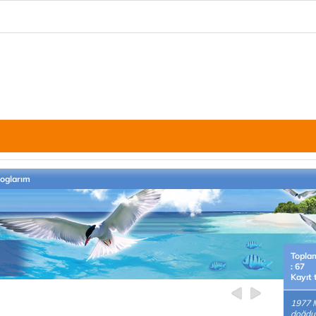
loglarım
Topla
: 67
Kayıt 
1977 
doğdu