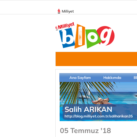
Milliyet
Ana Sayfam
Hakkımda
B
Salih ARIKAN
http://blog.milliyet.com.tr/saliharikan35
05 Temmuz '18