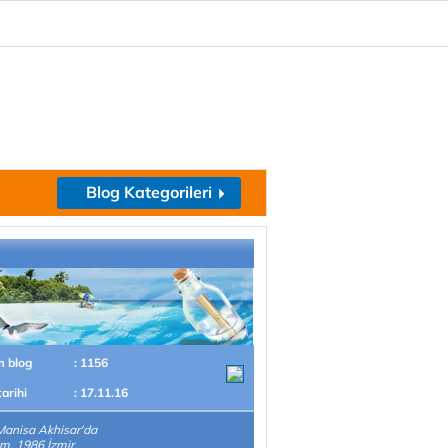
Blog Kategorileri
m blog
: 1156
tarihi
: 17.11.16
Manisa Akhisar'da
m. 1986 İzmir