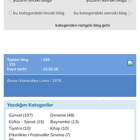
yazarın önceki bloğu
yazarın sonraki bloğu
bu kategorideki önceki blog
bu kategorideki sonraki blog
kategoriden rastgele blog getir
Toplam blog
: 336
: 333
Kayıt tarihi
: 22.03.16
Bursa / Karacabey Lisesi / 1979 ..
Yazdığım Kategoriler
Güncel (107)
Deneme (48)
Kültür - Sanat (15)
Bayramlar (13)
Tiyatro (10)
Kitap (10)
Etkinlikler / Festivaller
Sinema (7)
(8)