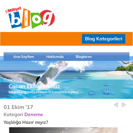
Blog Kategorileri
Ana Sayfam
Hakkımda
Bloglarım
Canan Ekinci Yılmaz
http://blog.milliyet.com.tr/cananekncylmz
01 Ekim '17
Kategori
Deneme
Yaşlılığa Hazır mıyız?