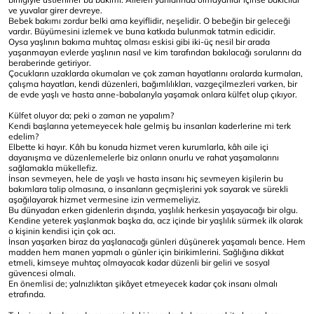
ve yuvalar girer devreye.
Bebek bakımı zordur belki ama keyiflidir, neşelidir. O bebeğin bir geleceği
vardır. Büyümesini izlemek ve buna katkıda bulunmak tatmin edicidir.
Oysa yaşlının bakıma muhtaç olması eskisi gibi iki-üç nesil bir arada
yaşanmayan evlerde yaşlının nasıl ve kim tarafından bakılacağı sorularını da
beraberinde getiriyor.
Çocukların uzaklarda okumaları ve çok zaman hayatlarını oralarda kurmaları,
çalışma hayatları, kendi düzenleri, bağımlılıkları, vazgeçilmezleri varken, bir
de evde yaşlı ve hasta anne-babalarıyla yaşamak onlara külfet olup çıkıyor.
Külfet oluyor da; peki o zaman ne yapalım?
Kendi başlarına yetemeyecek hale gelmiş bu insanları kaderlerine mi terk
edelim?
Elbette ki hayır. Kâh bu konuda hizmet veren kurumlarla, kâh aile içi
dayanışma ve düzenlemelerle biz onların onurlu ve rahat yaşamalarını
sağlamakla mükellefiz.
İnsan sevmeyen, hele de yaşlı ve hasta insanı hiç sevmeyen kişilerin bu
bakımlara talip olmasına, o insanların geçmişlerini yok sayarak ve sürekli
aşağılayarak hizmet vermesine izin vermemeliyiz.
Bu dünyadan erken gidenlerin dışında, yaşlılık herkesin yaşayacağı bir olgu.
Kendine yeterek yaşlanmak başka da, acz içinde bir yaşlılık sürmek ilk olarak
o kişinin kendisi için çok acı.
İnsan yaşarken biraz da yaşlanacağı günleri düşünerek yaşamalı bence. Hem
madden hem manen yapmalı o günler için birikimlerini. Sağlığına dikkat
etmeli, kimseye muhtaç olmayacak kadar düzenli bir geliri ve sosyal
güvencesi olmalı.
En önemlisi de; yalnızlıktan şikâyet etmeyecek kadar çok insanı olmalı
etrafında.