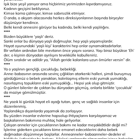
Işık bize yeşil yanıyor ama hiçbirimiz yerimizden kıpırdamıyoruz.
Kadının geçişini bekliyoruz.
Kimse korna çalmıyor, kimse sabırsızlık etmiyor.
O anda, o akşam alacasında herkes direksiyonlarının başında birşeyler
düşünüyor kendince.
Belki kendi annesini görüyor bu kadında, belki kendi yaşlılığını.
****
Bizden büyüklere 'yaşlı' deriz.
Sanki onlar bu dünyaya yaşlı doğmuşlar, hep yaşlı yaşamışlardır.
Hayat oyunundaki ‘yaşlı kişi’ karakterini hep onlar oynamaktadırlarlar.
Bir vefatın ardından bile mevtanın önce yaşını sorarız. Yaşı biraz büyükse ‘Eh’
der, o kişinin dünyadan ayrılışını tevekkülle kabulleniriz.
Ölüm sıralıdır ve adildir ya, “Allah geride kalanlara uzun ömürler versin” dir.
****
Ya o yaşlının gençliği, çocukluğu, bebekliği.
Anne-babasının arasında sevinç çığlıkları atarkenki halleri, şimdi buruşmuş
gördüğümüz o bebek yanakları, kalınlaşmış ellerin eski yumak yumaklığı,
nasırlaşmış topukların eski yumuşaklığı... Hepsi yok olup gitmiştir.
O günleri bilenler de çoktan bu dünyadan göçmüş, onlarla birlikte 'çocukluk'
da maziye gömülmüştür.
****
Ne yazık ki günlük hayat eli ayağı tutan, genç ve sağlıklı insanlar için
düzenlenmiş.
Yaşlandıkça dışarılarda yaşamak da zorlaşıyor.
Bu yüzden insanlar evlerine hapsolup ihtiyaçlarını karşılayamaz ve
başkalarının bakımına muhtaç hale geliyorlar.
Çalışan anneler için çocuklarının bakımı ne kadar meşakkâtlidir değil mi?
İşlerine giderken çocuklarını kime emanet edeceklerini daha bebek
doğmadan düşünmeye başlarlar. Anneanneler-babaanneler-dedeler el
birliğiyle üstlenirler bu bakımı. Aileleri yanlarında olmayanlar içinse bakıcılar