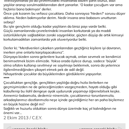
Televizyonlarda ya da çevremizdeki insanlarda bazen şahit oluruz, bazı
yaşlılar aranıp sorulmadıklarından dert yanarlar. ‘O kadar çocuğum var ama
hiçbirisi bana bakmıyor’ derler.
Önce çok kızarım bu vefasız çocuklara. Daha sonraysa 'Neden?' sorusu düşer
aklıma. Neden bakmıyorlar derim. Nedir insana ana-babasını unutturan
sebep?
Bu işte gençlerin olduğu kadar yaşlıların da biraz payı vardır belki.
Güçlü zamanlarında çevrelerindeki insanları korkutarak ya da maddi
üstünlükleriyle sağladıkları zoraki saygınlıklar, güçten düşüp de artık kimseyi
korkutamadıkları zamanlarda yok oluveriyordur belki.
Derler ki; “Merdivenleri çıkarken yanlarından geçtiğiniz kişilere iyi davranın,
inerken yine onlarla karşılaşacaksınız”.
Dünyaya bizden sonra gelenlere kucak açmak, onları sevmek ve kendimizi
benimsetmek bizim elimizde. Yoksa orada öylece durup, sadece ‘büyük’
olma sıfatını kullanıp sevilmeyi ve sayılmayı beklemek, sonra da yeterince
ilgilenilmediğinden şikayet etmek pek de adil değil.
Nihayetinde çocuklar da büyüklerinden gördüklerini yapıyorlar.
****
Çocukluktan gençliğe, gençlikten yaşlılığa doğru hızla ilerlerken ne
geçmişimizden ne de geleceğimizden vazgeçmeden, hayatı olduğu gibi
kabullenip bu ilahî dengeye ayak uydururak yaşamayı öğrenebilsek keşke.
Annemiz-babamızla, dedemiz-ninemizle, çocuklarımız-torunlarımızla,
arkadaşlarımız-dostlarımızla neşe içinde geçirdiğimiz her an paha biçilemez
en büyük hazine değil mi?
Sağlıklı ve huzurlu olduktan sonra dünya üzerinde kaç yıl kalındığının ne
önemi var...
2 Ekim 2013 / C.E.Y.