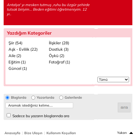
Antalya' yı mesken tutmuş ,ruhu bu özgür şehirde
tutsak biriyim... Beden eğitimi öğretmeniyim. 12
yı..
Yazdığım Kategoriler
Şiir (54)
İlişkiler (28)
Aşk - Evlilik (22)
Dostluk (3)
Aile (2)
Öykü (2)
Eğitim (1)
Fotoğraf (1)
Güncel (1)
Bloglarda
Yazarlarda
Galerilerde
Sadece bu yazarın bloglarında ara
|
|
Yukarı
Anasayfa
Bize Ulaşın
Kullanım Koşulları