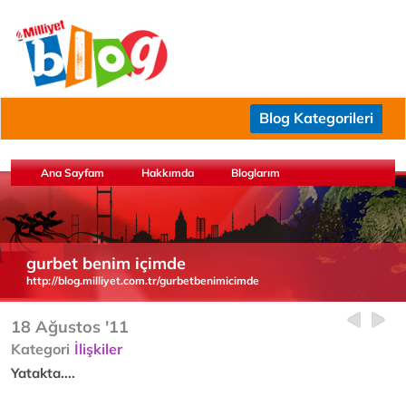
Blog Kategorileri
Ana Sayfam
Hakkımda
Bloglarım
gurbet benim içimde
http://blog.milliyet.com.tr/gurbetbenimicimde
18 Ağustos '11
Kategori
İlişkiler
Yatakta....