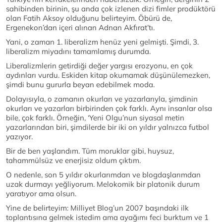
sahibinden birinin, şu anda çok izlenen dizi fimler prodüktörü
olan Fatih Aksoy olduğunu belirteyim. Öbürü de,
Ergenekon’dan içeri alınan Adnan Akfırat’tı.
Yani, o zaman 1. liberalizm henüz yeni gelmişti. Şimdi, 3.
liberalizm miyadını tamamlamış durumda.
Liberalizmlerin getirdiği değer yargısı erozyonu, en çok
aydınları vurdu. Eskiden kitap okumamak düşünülemezken,
şimdi bunu gururla beyan edebilmek moda.
Dolayısıyla, o zamanın okurları ve yazarlarıyla, şimdinin
okurları ve yazarları birbirinden çok farklı. Aynı insanlar olsa
bile, çok farklı. Örneğin, ‘Yeni Olgu’nun siyasal metin
yazarlarından biri, şimdilerde bir iki on yıldır yalnızca futbol
yazıyor.
Bir de ben yaşlandım. Tüm moruklar gibi, huysuz,
tahammülsüz ve enerjisiz oldum çıktım.
O nedenle, son 5 yıldır okurlarımdan ve blogdaşlarımdan
uzak durmayı yeğliyorum. Melokomik bir platonik durum
yaratıyor ama olsun.
Yine de belirteyim: Milliyet Blog’un 2007 başındaki ilk
toplantısına gelmek istedim ama ayağımı feci burktum ve 1