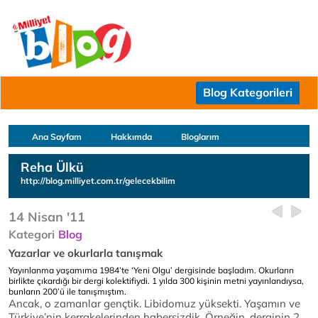
Blog Kategorileri
Ana Sayfam
Hakkımda
Bloglarım
Reha Ülkü
http://blog.milliyet.com.tr/gelecekbilim
14 Nisan '11
Kategori
Blog
Yazarlar ve okurlarla tanışmak
Yayınlanma yaşamıma 1984’te ‘Yeni Olgu’ dergisinde başladım. Okurların
birlikte çıkardığı bir dergi kolektifiydi. 1 yılda 300 kişinin metni yayınlandıysa,
bunların 200’ü ile tanışmıştım.
Ancak, o zamanlar gençtik. Libidomuz yüksekti. Yaşamın ve
Türkiye’nin kerrakelerinden habersizdik. Örneğin, derginin 2