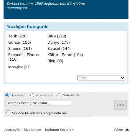
Serbest yazarım. 1960 doğumluyum. BÜ İşletme
mezunuyum. ..
Yazdığım Kategoriler
Tarih (220)
Bilim (219)
Güncel (196)
Dünya (175)
Sinema (161)
Siyaset (144)
Ekonomi - Finans
Kültür - Sanat (104)
(116)
Blog (89)
İnançlar (57)
Bloglarda
Yazarlarda
Galerilerde
Sadece bu yazarın bloglarında ara
|
|
Yukarı
Anasayfa
Bize Ulaşın
Kullanım Koşulları