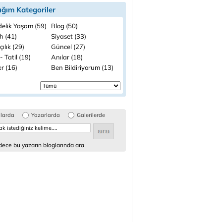
ığım Kategoriler
elik Yaşam (59)
Blog (50)
h (41)
Siyaset (33)
çılık (29)
Güncel (27)
- Tatil (19)
Anılar (18)
r (16)
Ben Bildiriyorum (13)
glarda
Yazarlarda
Galerilerde
ece bu yazarın bloglarında ara