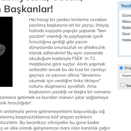
 Başkanlar!
Yazd
Günd
Her hangi bir yerden birilerine cevaben
Miza
yazılmış başkasına ait bir yazıyı, ihtiyaç
Balık
halinde kopyala yapıştır yaparak "ben
Gezi 
yazdım" mantığı ile paylaşmak içerik
Habe
hırsızlığına girdiği gibi yazım
dünyasında onursuzluk ve ahlaksızlık
olarak adlandırılır! Bu aynı zamanda
okuduğum kadarıyla FSEK ‘in 71.
maddesine göre suçtur. Alıntı yapmak
Blo
serbesttir ancak bu da kısa bir cümleyi
geçmez ve yazının altına "devamını
okumak için verdiğim linke tıklayın"
notunu düşerseniz eyvallah. Ama
Sad
başkasının yazdığı ve başka bir zamana
a zamana getirmek ve bundan manevi çıkar sağlamaya
k hırsızlığıdır!
tam anlamıyla yerine getiremeyenlerin başvurduğu sığ
lanmış başarısızlıklarına kılıf arayan eziklerin
Acizliktir. Bu beceriksiz zihniyetler bu güne kadar
ş ve ülke olarak gelişmemize mani olan karanlık çağın