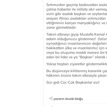
Sırtımızdan geçinip bedavadan asala
çalma haberler ile millete akıl verme
sizin gibi asalak başkan ve soytarıları,
arayan iftiracı asalakları sırtımızdan
ettiğiminin kariyer manyaklığınız ve
zarar görmektedir.
Takım elbiseyi giyip Mustafa Kemal A
adam olduğunuzu göstermez! (İstisnala
oynadığınızı insanlarımızın değerleri
hakikatten ülke ve insanlarımız için 
veya bu oluşuma maddi manevi bir k
eden bir lider ve ya “Başkan” olara
Yoksa traştan ziyaretler göstermelik
Bu düşünceye kilitlenmiş karanlık ça
hâkimin önüne takım elbiseyle çıkan 
Sizi gidi Cüc-Cük Başkanlar sizi!
yazarın önceki bloğu