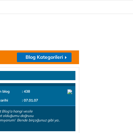
Blog Kategorileri
m blog
: 438
tarihi
: 07.01.07
et Blog'a hangi vesile
yıt olduğumu doğrusu
amıyorum! Bende birçoğunuz gibi ya..