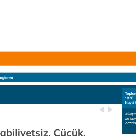
loglarım
Topla
: 826
Kayıt 
Milliy
ile ka
hatırl
Kabiliyetsiz, Cücük,