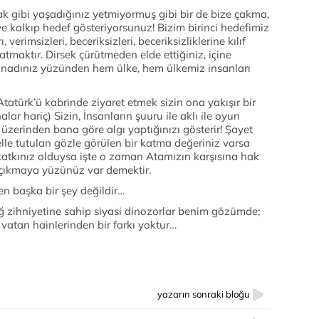
k gibi yaşadığınız yetmiyormuş gibi bir de bize çakma,
ye kalkıp hedef gösteriyorsunuz! Bizim birinci hedefimiz
 verimsizleri, beceriksizleri, beceriksizliklerine kılıf
 atmaktır. Dirsek çürütmeden elde ettiğiniz, içine
 inadınız yüzünden hem ülke, hem ülkemiz insanları
tatürk’ü kabrinde ziyaret etmek sizin ona yakışır bir
r hariç) Sizin, İnsanların şuuru ile aklı ile oyun
 üzerinden bana göre algı yaptığınızı gösterir! Şayet
elle tutulan gözle görülen bir katma değeriniz varsa
atkınız olduysa işte o zaman Atamızın karşısına hak
k çıkmaya yüzünüz var demektir.
ten başka bir şey değildir…
ğ zihniyetine sahip siyasi dinozorlar benim gözümde;
vatan hainlerinden bir farkı yoktur…
yazarın sonraki bloğu