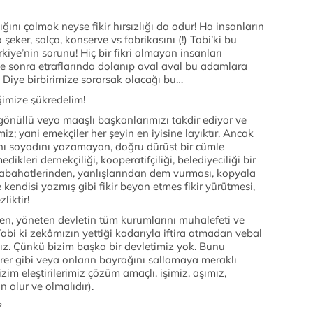
ğlığını çalmak neyse fikir hırsızlığı da odur! Ha insanların
 şeker, salça, konserve vs fabrikasını (!) Tabi’ki bu
iye’nin sorunu! Hiç bir fikri olmayan insanları
 sonra etraflarında dolanıp aval aval bu adamlara
 Diye birbirimize sorarsak olacağı bu…
imize şükredelim!
önüllü veya maaşlı başkanlarımızı takdir ediyor ve
miz; yani emekçiler her şeyin en iyisine layıktır. Ancak
nı soyadını yazamayan, doğru dürüst bir cümle
leri dernekçiliği, kooperatifçiliği, belediyeciliği bir
kabahatlerinden, yanlışlarından dem vurması, kopyala
 kendisi yazmış gibi fikir beyan etmes fikir yürütmesi,
liktir!
diren, yöneten devletin tüm kurumlarını muhalefeti ve
abi ki zekâmızın yettiği kadarıyla iftira atmadan vebal
ğız. Çünkü bizim başka bir devletimiz yok. Bunu
r gibi veya onların bayrağını sallamaya meraklı
zim eleştirilerimiz çözüm amaçlı, işimiz, aşımız,
n olur ve olmalıdır).
?