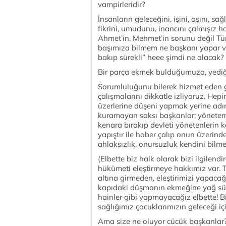
vampirleridir?
İnsanların geleceğini, işini, aşını, sa
fikrini, umudunu, inancını çalmışız ha
Ahmet’in, Mehmet’in sorunu değil Türk
başımıza bilmem ne başkanı yapar ve
bakıp sürekli” heee şimdi ne olacak?
Bir parça ekmek bulduğumuza, yediğ
Sorumluluğunu bilerek hizmet eden g
çalışmalarını dikkatle izliyoruz. Hepi
üzerlerine düşeni yapmak yerine adı
kuramayan saksı başkanlar; yönetemedik
kenara bırakıp devleti yönetenlerin 
yapıştır ile haber çalıp onun üzerinde
ahlaksızlık, onursuzluk kendini bilmez
(Elbette biz halk olarak bizi ilgilen
hükümeti eleştirmeye hakkımız var. T
altına girmeden, eleştirimizi yapaca
kapıdaki düşmanın ekmeğine yağ süre
hainler gibi yapmayacağız elbette! Bi
sağlığımız çocuklarımızın geleceği içi
Ama size ne oluyor cücük başkanlar