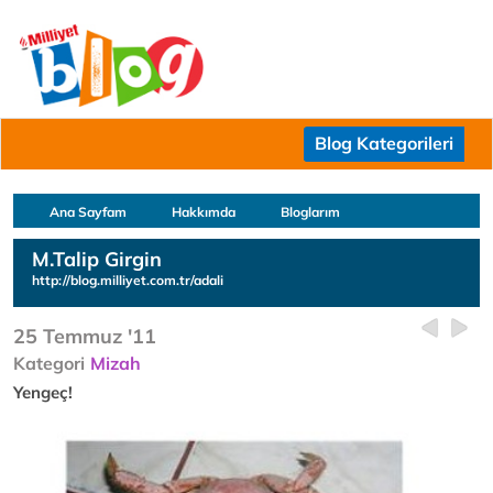
Blog Kategorileri
Ana Sayfam
Hakkımda
Bloglarım
M.Talip Girgin
http://blog.milliyet.com.tr/adali
25 Temmuz '11
Kategori
Mizah
Yengeç!