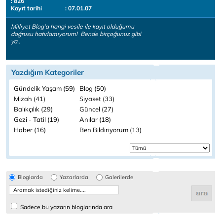
: 826
Kayıt tarihi
: 07.01.07
Milliyet Blog'a hangi vesile ile kayıt olduğumu
doğrusu hatırlamıyorum! Bende birçoğunuz gibi
ya..
Yazdığım Kategoriler
Gündelik Yaşam (59)
Blog (50)
Mizah (41)
Siyaset (33)
Balıkçılık (29)
Güncel (27)
Gezi - Tatil (19)
Anılar (18)
Haber (16)
Ben Bildiriyorum (13)
Bloglarda
Yazarlarda
Galerilerde
Sadece bu yazarın bloglarında ara