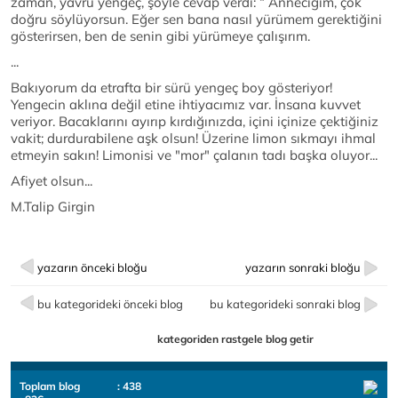
zaman, yavru yengeç, şöyle cevap verdi: “ Anneciğim, çok
doğru söylüyorsun. Eğer sen bana nasıl yürümem gerektiğini
gösterirsen, ben de senin gibi yürümeye çalışırım.
...
Bakıyorum da etrafta bir sürü yengeç boy gösteriyor!
Yengecin aklına değil etine ihtiyacımız var. İnsana kuvvet
veriyor. Bacaklarını ayırıp kırdığınızda, içini içinize çektiğiniz
vakit; durdurabilene aşk olsun! Üzerine limon sıkmayı ihmal
etmeyin sakın! Limonisi ve "mor" çalanın tadı başka oluyor...
Afiyet olsun...
M.Talip Girgin
yazarın önceki bloğu
yazarın sonraki bloğu
bu kategorideki önceki blog
bu kategorideki sonraki blog
kategoriden rastgele blog getir
Toplam blog
: 438