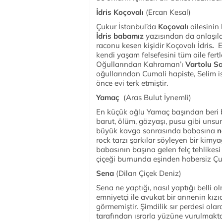
İdris Koçovalı
(Ercan Kesal)
Çukur İstanbul’da
Koçovalı
ailesinin
İdris babamız
yazısından da anlaşıld
raconu kesen kişidir Koçovalı İdris
.
E
kendi yaşam felsefesini tüm aile fertl
Oğullarından Kahraman’ı
Vartolu S
oğullarından Cumali hapiste, Selim 
önce evi terk etmiştir.
Yamaç
(Aras Bulut İynemli)
En küçük oğlu Yamaç başından beri
barut, ölüm, gözyaşı, pusu gibi unsur
büyük kavga sonrasında babasına
n
rock tarzı şarkılar söyleyen bir ki
babasının başına gelen felç tehlike
çiçeği burnunda eşinden habersiz Çu
Sena
(Dilan Çiçek Deniz)
Sena ne yaptığı, nasıl yaptığı belli 
emniyetçi ile avukat bir annenin kız
görmemiştir. Şimdilik sır perdesi ola
tarafından ısrarla yüzüne vurulmakt