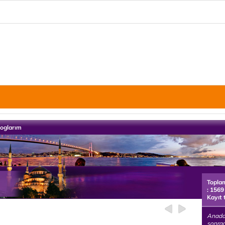
loglarım
Topla
: 1569
Kayıt 
Anado
sonrad