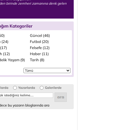
den birinde zemheri zamanına denk gelen
ığım Kategoriler
(50)
Güncel (46)
 (24)
Futbol (20)
(17)
Felsefe (12)
h (12)
Haber (11)
elik Yaşam (9)
Tarih (8)
glarda
Yazarlarda
Galerilerde
ece bu yazarın bloglarında ara