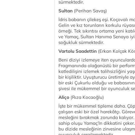
sürmektedir.
Sultan
(Perihan Savaş)
İdris babanın çilekeş eşi. Koçovalı m
Gelin ve kız torunların korkulu rüyas
örneği. Tek sıkıntısı ortama yeni kat
ve Yamaç, Sultan Hanıma Senaya iyi 
soğukluk sürmektedir.
Vartolu Saadettin
(Erkan Kolçak Kös
Beni diziyi izlemeye iten oyuncularda
Fragmanında olağanüstü bir performa
katledilişini izlemek talihsizliğini
bir kişiliktir. Uyuşturucu üretimiyle
bir eski Çukurlu olduğu ve babasının 
şivesi ile mükemmel bir oyunculuk se
Aliço
(Rıza Kocaoğlu)
İşte bir mükemmel tipleme daha. Çöp
çalışan eski bir özel harekâtçı. Gör
mesleğini bırakmak zorunda kalıyor
sahip oluşu Yamaç’In dikkatini çeker. 
bu dizide mesleğinin zirvesine ulaşma
oyunculuk sergilemektedir.