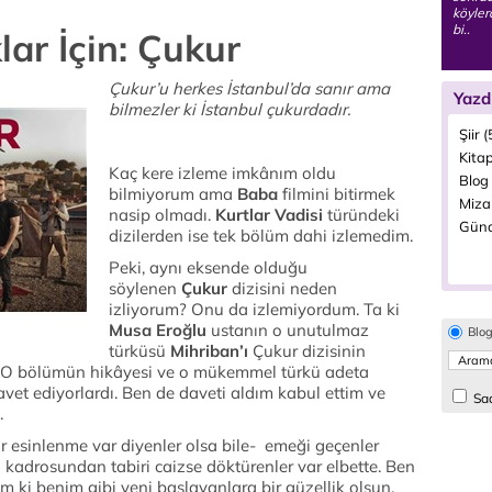
köyler
bi..
ar İçin: Çukur
Çukur’u herkes İstanbul’da sanır ama
Yazd
bilmezler ki İstanbul çukurdadır.
Şiir 
Kitap
Kaç kere izleme imkânım oldu
Blog 
bilmiyorum ama
Baba
filmini bitirmek
Miza
nasip olmadı.
Kurtlar Vadisi
türündeki
Günd
dizilerden ise tek bölüm dahi izlemedim.
Peki, aynı eksende olduğu
söylenen
Çukur
dizisini neden
izliyorum? Onu da izlemiyordum. Ta ki
Musa Eroğlu
ustanın o unutulmaz
Blo
türküsü
Mihriban’ı
Çukur dizisinin
r. O bölümün hikâyesi ve o mükemmel türkü adeta
et ediyorlardı. Ben de daveti aldım kabul ettim ve
Sad
.
 esinlenme var diyenler olsa bile- emeği geçenler
u kadrosundan tabiri caizse döktürenler var elbette. Ben
ım ki benim gibi yeni başlayanlara bir güzellik olsun.