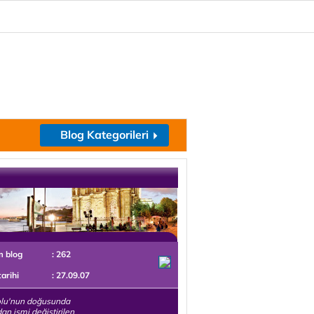
Blog Kategorileri
m blog
: 262
tarihi
: 27.09.07
lu'nun doğusunda
an ismi değiştirilen