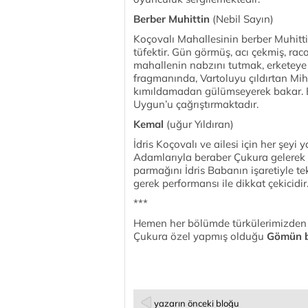
Berber Muhittin
(Nebil Sayın)
Koçovalı Mahallesinin berber Muhittin’i
tüfektir. Gün görmüş, acı çekmiş, racon
mahallenin nabzını tutmak, erketeye 
fragmanında, Vartoluyu çıldırtan Mih
kımıldamadan gülümseyerek bakar. Bıy
Uygun’u çağrıştırmaktadır.
Kemal
(uğur Yıldıran)
İdris Koçovalı ve ailesi için her şeyi 
Adamlarıyla beraber Çukura gelerek
parmağını İdris Babanın işaretiyle t
gerek performansı ile dikkat çekicidir
***
Hemen her bölümde türkülerimizden
Çukura özel yapmış olduğu
Gömün b
yazarın önceki bloğu