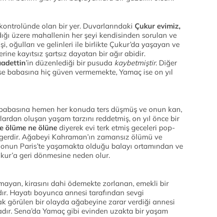
 kontrolünde olan bir yer. Duvarlarındaki
Çukur evimiz,
ığı üzere mahallenin her şeyi kendisinden sorulan ve
şi, oğulları ve gelinleri ile birlikte Çukur’da yaşayan ve
erine kayıtsız şartsız dayatan bir ağır abidir.
aadettin
’in düzenlediği bir pusuda
kaybetmiştir
. Diğer
ise babasına hiç güven vermemekte, Yamaç ise on yıl
 babasına hemen her konuda ters düşmüş ve onun kan,
lardan oluşan yaşam tarzını reddetmiş, on yıl önce bir
e ölüme ne ölüne
diyerek evi terk etmiş geceleri pop-
myagerdir. Ağabeyi Kahraman’ın zamansız ölümü ve
si onun Paris’te yaşamakta olduğu balayı ortamından ve
kur’a geri dönmesine neden olur.
olmayan, kirasını dahi ödemekte zorlanan, emekli bir
ıdır. Hayatı boyunca annesi tarafından sevgi
rak görülen bir olayda ağabeyine zarar verdiği annesi
adır. Sena’da Yamaç gibi evinden uzakta bir yaşam