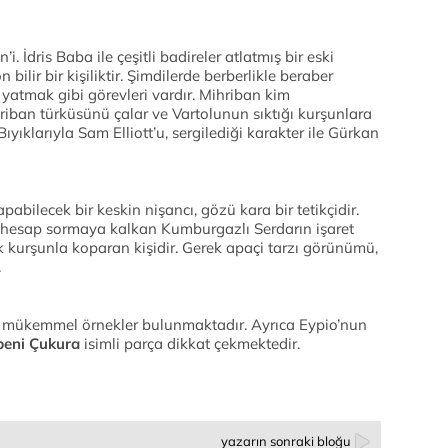
. İdris Baba ile çeşitli badireler atlatmış bir eski
 bilir bir kişiliktir. Şimdilerde berberlikle beraber
yatmak gibi görevleri vardır. Mihriban kim
riban türküsünü çalar ve Vartolunun sıktığı kurşunlara
ıklarıyla Sam Elliott’u, sergilediği karakter ile Gürkan
yapabilecek bir keskin nişancı, gözü kara bir tetikçidir.
 hesap sormaya kalkan Kumburgazlı Serdarın işaret
ek kurşunla koparan kişidir. Gerek apaçi tarzı görünümü,
.
 mükemmel örnekler bulunmaktadır. Ayrıca Eypio’nun
eni Çukura
isimli parça dikkat çekmektedir.
yazarın sonraki bloğu