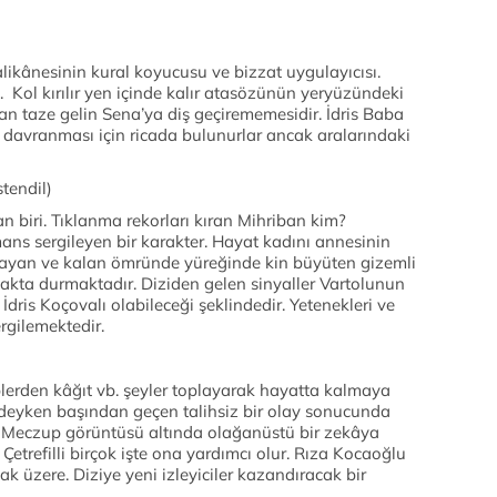
alikânesinin kural koyucusu ve bizzat uygulayıcısı.
ı. Kol kırılır yen içinde kalır atasözünün yeryüzündeki
ılan taze gelin Sena’ya diş geçirememesidir. İdris Baba
davranması için ricada bulunurlar ancak aralarındaki
tendil)
n biri. Tıklanma rekorları kıran Mihriban kim?
ns sergileyen bir karakter. Hayat kadını annesinin
 yaşayan ve kalan ömründe yüreğinde kin büyüten gizemli
 ayakta durmaktadır. Diziden gelen sinyaller Vartolunun
İdris Koçovalı olabileceği şeklindedir. Yetenekleri ve
rgilemektedir.
lerden kâğıt vb. şeyler toplayarak hayatta kalmaya
evdeyken başından geçen talihsiz bir olay sonucunda
. Meczup görüntüsü altında olağanüstü bir zekâya
Çetrefilli birçok işte ona yardımcı olur. Rıza Kocaoğlu
k üzere. Diziye yeni izleyiciler kazandıracak bir