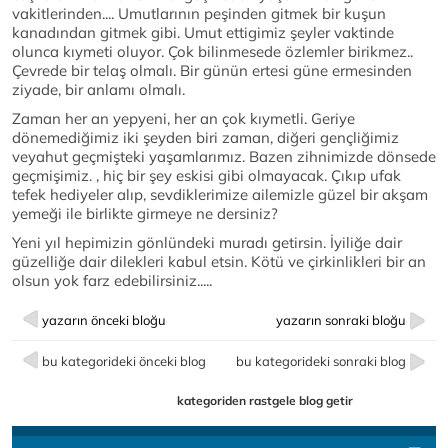
vakitlerinden.... Umutlarının peşinden gitmek bir kuşun
kanadından gitmek gibi. Umut ettigimiz şeyler vaktinde
olunca kıymeti oluyor. Çok bilinmesede özlemler birikmez..
Çevrede bir telaş olmalı. Bir günün ertesi güne ermesinden
ziyade, bir anlamı olmalı.
Zaman her an yepyeni, her an çok kıymetli. Geriye
dönemediğimiz iki şeyden biri zaman, diğeri gençliğimiz
veyahut geçmişteki yaşamlarımız. Bazen zihnimizde dönsede
geçmişimiz. , hiç bir şey eskisi gibi olmayacak. Çıkıp ufak
tefek hediyeler alıp, sevdiklerimize ailemizle güzel bir akşam
yemeği ile birlikte girmeye ne dersiniz?
Yeni yıl hepimizin gönlündeki muradı getirsin. İyiliğe dair
güzelliğe dair dilekleri kabul etsin. Kötü ve çirkinlikleri bir an
olsun yok farz edebilirsiniz.....
yazarın önceki bloğu
yazarın sonraki bloğu
bu kategorideki önceki blog
bu kategorideki sonraki blog
kategoriden rastgele blog getir