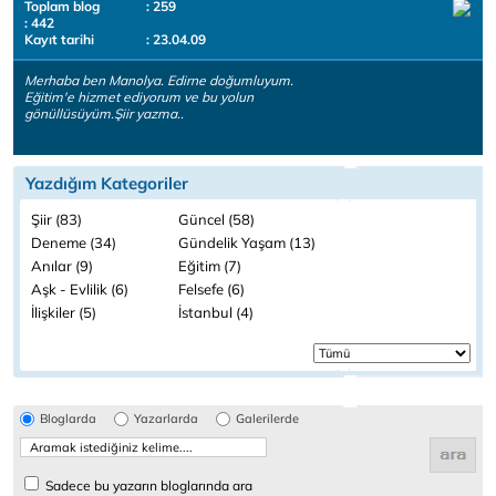
Toplam blog
: 259
: 442
Kayıt tarihi
: 23.04.09
Merhaba ben Manolya. Edirne doğumluyum.
Eğitim'e hizmet ediyorum ve bu yolun
gönüllüsüyüm.Şiir yazma..
Yazdığım Kategoriler
Şiir (83)
Güncel (58)
Deneme (34)
Gündelik Yaşam (13)
Anılar (9)
Eğitim (7)
Aşk - Evlilik (6)
Felsefe (6)
İlişkiler (5)
İstanbul (4)
Bloglarda
Yazarlarda
Galerilerde
Sadece bu yazarın bloglarında ara