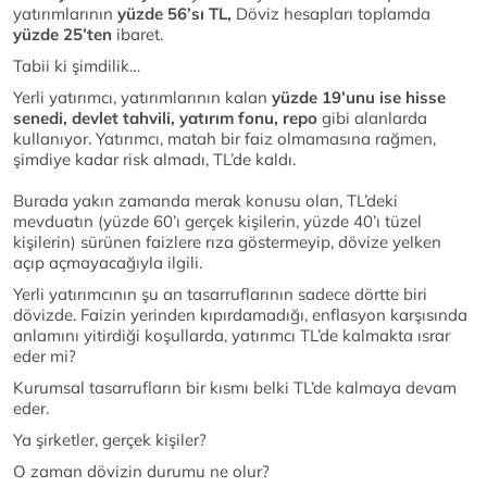
yatırımlarının
yüzde 56’sı TL,
Döviz hesapları toplamda
yüzde 25’ten
ibaret.
Tabii ki şimdilik…
Yerli yatırımcı, yatırımlarının kalan
yüzde 19’unu ise hisse
senedi, devlet tahvili, yatırım fonu, repo
gibi alanlarda
kullanıyor. Yatırımcı, matah bir faiz olmamasına rağmen,
şimdiye kadar risk almadı, TL’de kaldı.
Burada yakın zamanda merak konusu olan, TL’deki
mevduatın (yüzde 60’ı gerçek kişilerin, yüzde 40’ı tüzel
kişilerin) sürünen faizlere rıza göstermeyip, dövize yelken
açıp açmayacağıyla ilgili.
Yerli yatırımcının şu an tasarruflarının sadece dörtte biri
dövizde. Faizin yerinden kıpırdamadığı, enflasyon karşısında
anlamını yitirdiği koşullarda, yatırımcı TL’de kalmakta ısrar
eder mi?
Kurumsal tasarrufların bir kısmı belki TL’de kalmaya devam
eder.
Ya şirketler, gerçek kişiler?
O zaman dövizin durumu ne olur?