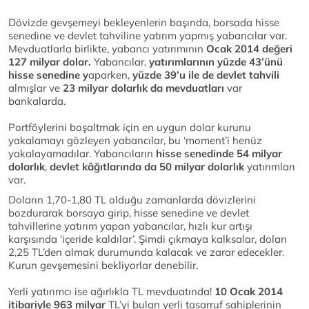
Dövizde gevşemeyi bekleyenlerin başında, borsada hisse
senedine ve devlet tahviline yatırım yapmış yabancılar var.
Mevduatlarla birlikte, yabancı yatırımının
Ocak 2014 değeri
127 milyar dolar.
Yabancılar,
yatırımlarının yüzde 43’ünü
hisse senedine y
aparken,
yüzde 39’u ile de devlet tahvili
almışlar ve
23 milyar dolarlık da mevduatları
var
bankalarda.
Portföylerini boşaltmak için en uygun dolar kurunu
yakalamayı gözleyen yabancılar, bu ‘moment’i henüz
yakalayamadılar. Yabancıların
hisse senedinde 54 milyar
dolarlık
,
devlet kâğıtlarında da 50 milyar dolarlık
yatırımları
var.
Doların 1,70-1,80 TL olduğu zamanlarda dövizlerini
bozdurarak borsaya girip, hisse senedine ve devlet
tahvillerine yatırım yapan yabancılar, hızlı kur artışı
karşısında ‘içeride kaldılar’. Şimdi çıkmaya kalksalar, doları
2,25 TL’den almak durumunda kalacak ve zarar edecekler.
Kurun gevşemesini bekliyorlar denebilir.
Yerli yatırımcı ise ağırlıkla TL mevduatında!
10 Ocak 2014
itibariyle 963 milyar
TL’yi bulan yerli tasarruf sahiplerinin