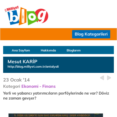
Blog Kategorileri
Ana Sayfam
Hakkımda
Bloglarım
Mesut KARİP
http://blog.milliyet.com.tr/antalyali
23 Ocak '14
Kategori
Ekonomi - Finans
Yerli ve yabancı yatırımcıların porföylerinde ne var? Döviz
ne zaman gevşer?