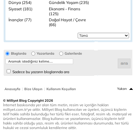
Dünya (254)
Gündelik Yaşam (235)
Siyaset (181)
Ekonomi - Finans
(125)
İnançlar (77)
Doğal Hayat / Çevre
(66)
Bloglarda
Yazarlarda
Galerilerde
Sadece bu yazarın bloglarında ara
|
|
Yukarı
Anasayfa
Bize Ulaşın
Kullanım Koşulları
© Milliyet Blog Copyright 2026
İnternet baskısında yer alan tüm metin, resim ve içeriğin hakları
milliyet.com.tr'ye aittir. Milliyet Blog kullanıcıları ve üyeleri, üçüncü kişilerin
telif hakkı sahibi bulunduğu her türlü fikri eser, fotoğraf, resim vb. materyal ve
ürünleri kullanamazlar. Blog kullanıcı ve yazarlarının, üçüncü kişilerin telif
hakkı sahibi olduğu yazı, resim vb. ürünleri kullanması durumunda, her türlü
hukuki ve cezai sorumluluk kendilerine aittir.