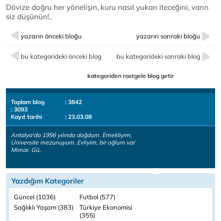
Dövize doğru her yönelişin, kuru nasıl yukarı iteceğini, varın
siz düşünün!..
yazarın önceki bloğu
yazarın sonraki bloğu
bu kategorideki önceki blog
bu kategorideki sonraki blog
kategoriden rastgele blog getir
Toplam blog
: 3842
: 3093
Kayıt tarihi
: 23.03.08
Antalya'da 1956 yılında doğdum. Emekliyim,
Üniversite mezunuyum. Evliyim, bir oğlum var
Mimar. Gü..
Yazdığım Kategoriler
Güncel (1036)
Futbol (577)
Sağlıklı Yaşam (383)
Türkiye Ekonomisi
(355)