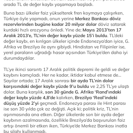
arada TL de değer kaybı yaşamaya başladı.
Buna bazı ülkeler faiz yükselterek fren koymaya çalışırken,
Türkiye öyle yapmadı, onun yerine
Merkez Bankası döviz
rezervlerinden bugüne kadar 20 milyar dolar
döviz satarak
kurdaki hızlı erozyonu önledi. Yine de;
Mayıs 2013’ten 17
Aralık 2013’e, TL’nin değer kaybı yüzde 15’i buldu
. TL’deki
değer kaybı, en kırılgan ülkeler içinde Endonezya’dan iyice, G.
Afrika ve Brezilya ile aynı gibiydi. Hindistan ve Filipinler ise,
yerel paraların uğradığı hasar açısından Türkiye’den daha iyi
durumdaydılar.
TL’ye ikinci sarsıntı 17 Aralık politik depremi ile geldi ve değer
kaybını kamçıladı. Her ne kadar, iktidar kabul etmese de…
Sayılar ortada; 17 Aralık sonrası
bir ayda TL’nin dolar
karşısındaki değer kaybı yüzde 9’u buldu
ve 2,25 TL’ye ulaştı
dolar. Buna karşılık,
son 30 günde G. Afrika ‘Rand’ındaki
değer kaybı yüzde 4,8’de
kalırken,
Brezilya ‘Real’indeki
düşüş yüzde 2’yi
geçmedi. Endonezya parası ile Hint parası
ise son 30 yılda çok az değişti. Açık ki; politik kriz, TL’nin
aşınmasında ana etken. Diğer ülkelerde son bir ayda değer
kaybının azalmasında, özellikle Brezilya’da başvurulan faiz
artışı önemli bir etken iken, Türkiye’de Merkez Bankası inatla
bu silahı kullanmadı.