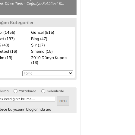
ni, Dil ve Tarih - Coğrafya Fakültesi Tü..
ığım Kategoriler
ol (1456)
Güncel (515)
set (197)
Blog (47)
 (43)
Şiir (17)
etbol (16)
Sinema (15)
lim (13)
2010 Dünya Kupası
(13)
glarda
Yazarlarda
Galerilerde
ece bu yazarın bloglarında ara