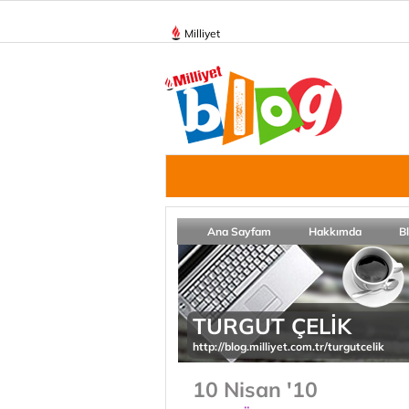
Milliyet
Ana Sayfam
Hakkımda
B
TURGUT ÇELİK
http://blog.milliyet.com.tr/turgutcelik
10 Nisan '10