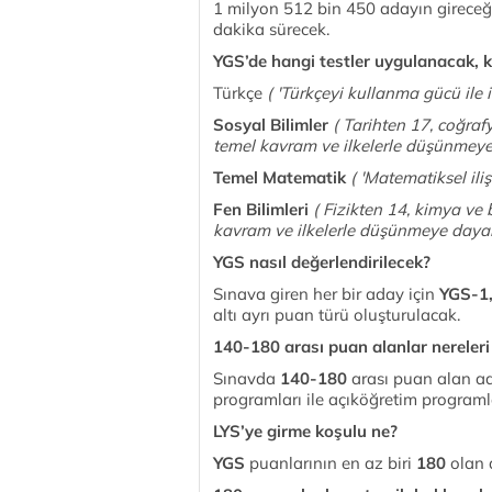
1 milyon 512 bin 450 adayın gireceğ
dakika sürecek.
YGS’de hangi testler uygulanacak, 
Türkçe
( 'Türkçeyi kullanma gücü ile il
Sosyal Bilimler
( Tarihten 17, coğraf
temel kavram ve ilkelerle düşünmeye 
Temel Matematik
( 'Matematiksel iliş
Fen Bilimleri
( Fizikten 14, kimya ve 
kavram ve ilkelerle düşünmeye dayalı
YGS nasıl değerlendirilecek?
Sınava giren her bir aday için
YGS-1,
altı ayrı puan türü oluşturulacak.
140-180 arası puan alanlar nereleri
Sınavda
140-180
arası puan alan a
programları ile açıköğretim programla
LYS’ye girme koşulu ne?
YGS
puanlarının en az biri
180
olan 