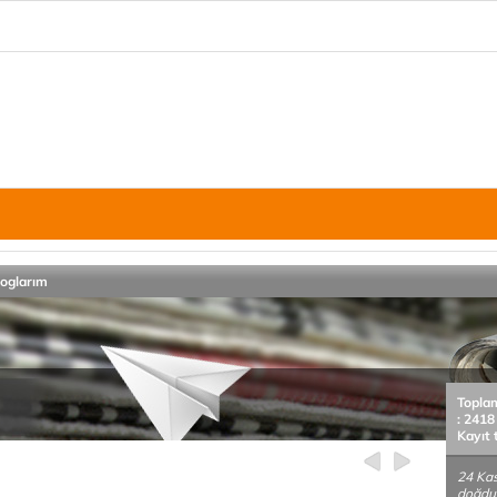
loglarım
Topla
: 2418
Kayıt 
24 Kas
doğdu