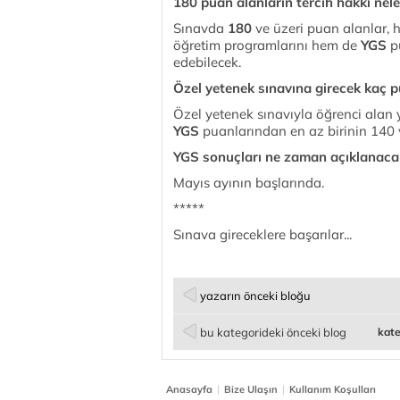
180 puan alanların tercih hakkı nele
Sınavda
180
ve üzeri puan alanlar, 
öğretim programlarını hem de
YGS
p
edebilecek.
Özel yetenek sınavına girecek kaç 
Özel yetenek sınavıyla öğrenci alan
YGS
puanlarından en az birinin 140 
YGS sonuçları ne zaman açıklanaca
Mayıs ayının başlarında.
*****
Sınava gireceklere başarılar...
yazarın önceki bloğu
bu kategorideki önceki blog
kate
|
|
Anasayfa
Bize Ulaşın
Kullanım Koşulları