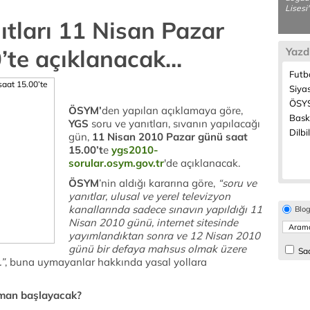
Lisesi'
ıtları 11 Nisan Pazar
te açıklanacak...
Yazd
Futb
Siya
ÖSYS
ÖSYM’
den yapılan açıklamaya göre,
Bask
YGS
soru ve yanıtları, sıvanın yapılacağı
Dilbi
gün,
11 Nisan 2010 Pazar günü saat
15.00’t
e
ygs2010-
sorular.osym.gov.tr
'de açıklanacak.
ÖSYM
’nin aldığı kararına göre,
“soru ve
yanıtlar, ulusal ve yerel televizyon
kanallarında sadece sınavın yapıldığı 11
Blo
Nisan 2010 günü, internet sitesinde
yayımlandıktan sonra ve 12 Nisan 2010
günü bir defaya mahsus olmak üzere
Sad
.”
, buna uymayanlar hakkında yasal yollara
zaman başlayacak?