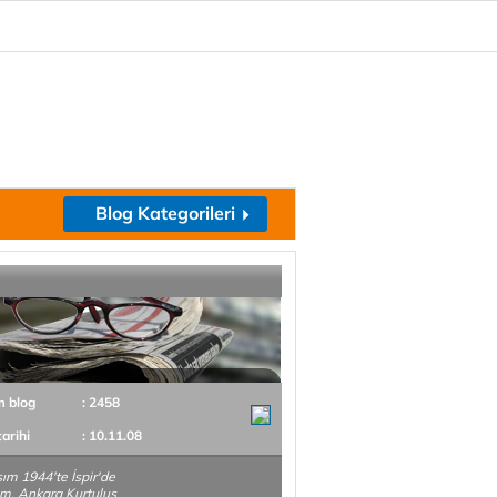
Blog Kategorileri
m blog
: 2458
tarihi
: 10.11.08
ım 1944'te İspir'de
m. Ankara Kurtuluş