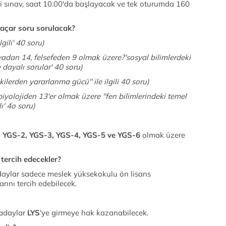
i sınav, saat 10.00'da başlayacak ve tek oturumda 160
kaçar soru sorulacak?
gili' 40 soru)
yadan 14, felsefeden 9 olmak üzere?'sosyal bilimlerdeki
dayalı sorular' 40 soru)
kilerden yararlanma gücü'' ile ilgili 40 soru)
biyolojiden 13'er olmak üzere ''fen bilimlerindeki temel
' 4o soru)
 YGS-2, YGS-3, YGS-4, YGS-5 ve YGS-6
olmak üzere
 tercih edecekler?
daylar sadece meslek yüksekokulu ön lisans
rını tercih edebilecek.
adaylar
LYS
'ye girmeye hak kazanabilecek.