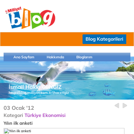
Blog Kategorileri
Ana Sayfam
Hakkımda
Bloglarım
İsmail Hakkı CENGİZ
http://blog.milliyet.com.tr/ihacengiz
03 Ocak '12
Kategori
Türkiye Ekonomisi
Yılın ilk anketi