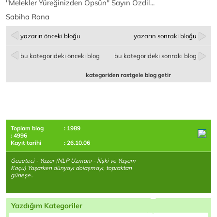
''Melekler Yüreğinizden Öpsün'' Sayın Özdil...
Sabiha Rana
yazarın önceki bloğu
yazarın sonraki bloğu
bu kategorideki önceki blog
bu kategorideki sonraki blog
kategoriden rastgele blog getir
Toplam blog
: 1989
: 4996
Kayıt tarihi
: 26.10.06
Gazeteci - Yazar (NLP Uzmanı - İlişki ve Yaşam
Koçu) Yaşarken dünyayı dolaşmayı, topraktan
güneşe..
Yazdığım Kategoriler