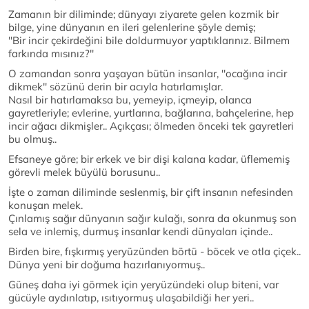
Zamanın bir diliminde; dünyayı ziyarete gelen kozmik bir
bilge, yine dünyanın en ileri gelenlerine şöyle demiş;
''Bir incir çekirdeğini bile doldurmuyor yaptıklarınız. Bilmem
farkında mısınız?''
O zamandan sonra yaşayan bütün insanlar, ''ocağına incir
dikmek'' sözünü derin bir acıyla hatırlamışlar.
Nasıl bir hatırlamaksa bu, yemeyip, içmeyip, olanca
gayretleriyle; evlerine, yurtlarına, bağlarına, bahçelerine, hep
incir ağacı dikmişler.. Açıkçası; ölmeden önceki tek gayretleri
bu olmuş..
Efsaneye göre; bir erkek ve bir dişi kalana kadar, üflememiş
görevli melek büyülü borusunu..
İşte o zaman diliminde seslenmiş, bir çift insanın nefesinden
konuşan melek.
Çınlamış sağır dünyanın sağır kulağı, sonra da okunmuş son
sela ve inlemiş, durmuş insanlar kendi dünyaları içinde..
Birden bire, fışkırmış yeryüzünden börtü - böcek ve otla çiçek..
Dünya yeni bir doğuma hazırlanıyormuş..
Güneş daha iyi görmek için yeryüzündeki olup biteni, var
gücüyle aydınlatıp, ısıtıyormuş ulaşabildiği her yeri..