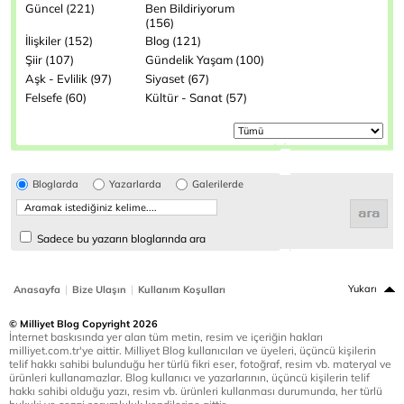
Güncel (221)
Ben Bildiriyorum
(156)
İlişkiler (152)
Blog (121)
Şiir (107)
Gündelik Yaşam (100)
Aşk - Evlilik (97)
Siyaset (67)
Felsefe (60)
Kültür - Sanat (57)
Bloglarda
Yazarlarda
Galerilerde
Sadece bu yazarın bloglarında ara
|
|
Yukarı
Anasayfa
Bize Ulaşın
Kullanım Koşulları
© Milliyet Blog Copyright 2026
İnternet baskısında yer alan tüm metin, resim ve içeriğin hakları
milliyet.com.tr'ye aittir. Milliyet Blog kullanıcıları ve üyeleri, üçüncü kişilerin
telif hakkı sahibi bulunduğu her türlü fikri eser, fotoğraf, resim vb. materyal ve
ürünleri kullanamazlar. Blog kullanıcı ve yazarlarının, üçüncü kişilerin telif
hakkı sahibi olduğu yazı, resim vb. ürünleri kullanması durumunda, her türlü