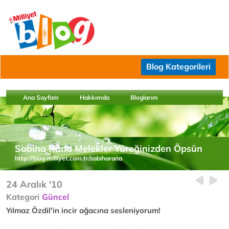
Blog Kategorileri
Ana Sayfam
Hakkımda
Bloglarım
Sabiha Rana Melekler Yüreğinizden Öpsün
http://blog.milliyet.com.tr/sabiharana
24 Aralık '10
Kategori
Güncel
Yılmaz Özdil'in incir ağacına sesleniyorum!