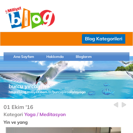
Blog Kategorileri
Ana Sayfam
Hakkımda
Bloglarım
burcu yırcalı
http://blog.milliyet.com.tr/burcuyircaliylayoga
01 Ekim '16
Kategori
Yoga / Meditasyon
Yin ve yang