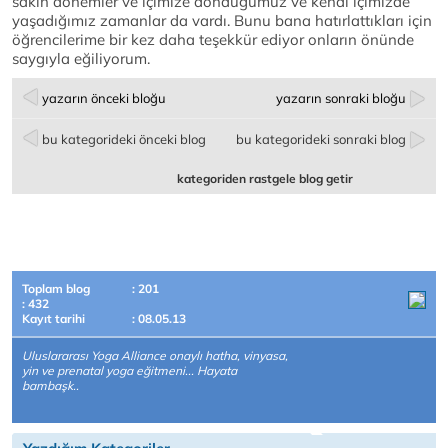
sakin dönemler ve içimize döndüğümüz ve kendi içimizde
yaşadığımız zamanlar da vardı. Bunu bana hatırlattıkları için
öğrencilerime bir kez daha teşekkür ediyor onların önünde
saygıyla eğiliyorum.
yazarın önceki bloğu
yazarın sonraki bloğu
bu kategorideki önceki blog
bu kategorideki sonraki blog
kategoriden rastgele blog getir
Toplam blog
: 201
: 432
Kayıt tarihi
: 08.05.13
Uluslararası Yoga Alliance onaylı hatha, vinyasa,
yin ve prenatal yoga eğitmeni... Hayata
bambaşk..