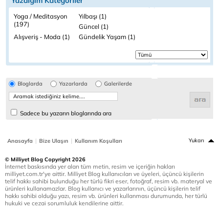
Yazdığım Kategoriler
Yoga / Meditasyon
Yılbaşı (1)
(197)
Güncel (1)
Alışveriş - Moda (1)
Gündelik Yaşam (1)
Bloglarda
Yazarlarda
Galerilerde
Sadece bu yazarın bloglarında ara
|
|
Yukarı
Anasayfa
Bize Ulaşın
Kullanım Koşulları
© Milliyet Blog Copyright 2026
İnternet baskısında yer alan tüm metin, resim ve içeriğin hakları
milliyet.com.tr'ye aittir. Milliyet Blog kullanıcıları ve üyeleri, üçüncü kişilerin
telif hakkı sahibi bulunduğu her türlü fikri eser, fotoğraf, resim vb. materyal ve
ürünleri kullanamazlar. Blog kullanıcı ve yazarlarının, üçüncü kişilerin telif
hakkı sahibi olduğu yazı, resim vb. ürünleri kullanması durumunda, her türlü
hukuki ve cezai sorumluluk kendilerine aittir.