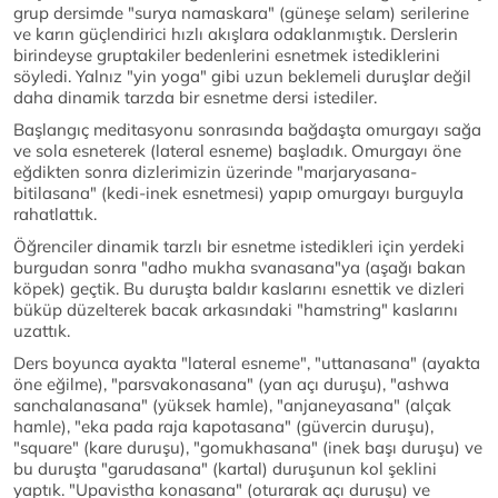
grup dersimde "surya namaskara" (güneşe selam) serilerine
ve karın güçlendirici hızlı akışlara odaklanmıştık. Derslerin
birindeyse gruptakiler bedenlerini esnetmek istediklerini
söyledi. Yalnız "yin yoga" gibi uzun beklemeli duruşlar değil
daha dinamik tarzda bir esnetme dersi istediler.
Başlangıç meditasyonu sonrasında bağdaşta omurgayı sağa
ve sola esneterek (lateral esneme) başladık. Omurgayı öne
eğdikten sonra dizlerimizin üzerinde "marjaryasana-
bitilasana" (kedi-inek esnetmesi) yapıp omurgayı burguyla
rahatlattık.
Öğrenciler dinamik tarzlı bir esnetme istedikleri için yerdeki
burgudan sonra "adho mukha svanasana"ya (aşağı bakan
köpek) geçtik. Bu duruşta baldır kaslarını esnettik ve dizleri
büküp düzelterek bacak arkasındaki "hamstring" kaslarını
uzattık.
Ders boyunca ayakta "lateral esneme", "uttanasana" (ayakta
öne eğilme), "parsvakonasana" (yan açı duruşu), "ashwa
sanchalanasana" (yüksek hamle), "anjaneyasana" (alçak
hamle), "eka pada raja kapotasana" (güvercin duruşu),
"square" (kare duruşu), "gomukhasana" (inek başı duruşu) ve
bu duruşta "garudasana" (kartal) duruşunun kol şeklini
yaptık. "Upavistha konasana" (oturarak açı duruşu) ve