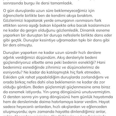
sonrasında burgu ile dersi tamamladık.
O gün duruşlarda uzun süre beklemeyeceğimiz için
öğrencilerle birlikte ben de kendimi akışa bıraktım.
Gözlerimizi kapatarak yerde omurganın ısınmasını fark
ettikten sonra aşağı bakan köpekte arka bacak kaslarımızın
ne kadar da gergin olduğunu gözlemledik. Dinamik esneme
yaparken bir duruştan bir duruşa nefeslerle birlikte dans eder
gibi geçtik. Duruşlar kesintiye uğramadan tıpkı bir dans gibi
bir ders olmuştu.
Duruşları yaparken ne kadar uzun süredir hızlı derslere
ağırlık verdiğimizi düşündüm. Akış dersleriyle bedeni
güçlendiriyoruz elbette ama peki bedenin esnekliği? Hani
bedenimiz esnediğinde zihnimiz ve düşüncelerimiz de
esniyordu? Ne kadar da katılaşmıştık hiç fark etmeden.
Eskiden çok rahat yapabildiğim duruşlarda zorlandığımı ve
orada birkaç nefes dahi olsa beklemenin ne kadar da zor
olduğu gördüm. Beden güçlenmişti güçlenmesine ama biraz
da esnemek istiyordu. Yin-yang döngüsünü unutuvermiştim.
O dersten sonra yin-yang döngüsünü hem günlük hayatımda
hem de derslerimde daima hatırlamaya karar verdim. Hayat
sadece heyecanlı anlardan, hızlı akışlardan ve eğlenceden
oluşmuyordu; aynı zamanda hayatta dinlendiğimiz anlar,