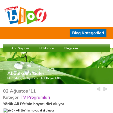
Blog Kategorileri
Ana Sayfam
Hakkımda
Bloglarım
Abdülkadir Güler
http://blog.milliyet.com.tr/albayrak09
02 Ağustos '11
Kategori
TV Programları
Yörük Ali Efe'nin hayatı dizi oluyor