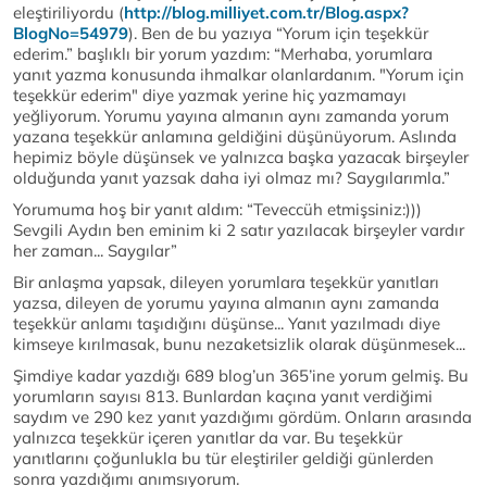
eleştiriliyordu (
http://blog.milliyet.com.tr/Blog.aspx?
BlogNo=54979
). Ben de bu yazıya “Yorum için teşekkür
ederim.” başlıklı bir yorum yazdım: “Merhaba, yorumlara
yanıt yazma konusunda ihmalkar olanlardanım. "Yorum için
teşekkür ederim" diye yazmak yerine hiç yazmamayı
yeğliyorum. Yorumu yayına almanın aynı zamanda yorum
yazana teşekkür anlamına geldiğini düşünüyorum. Aslında
hepimiz böyle düşünsek ve yalnızca başka yazacak birşeyler
olduğunda yanıt yazsak daha iyi olmaz mı? Saygılarımla.”
Yorumuma hoş bir yanıt aldım: “Teveccüh etmişsiniz:)))
Sevgili Aydın ben eminim ki 2 satır yazılacak birşeyler vardır
her zaman... Saygılar”
Bir anlaşma yapsak, dileyen yorumlara teşekkür yanıtları
yazsa, dileyen de yorumu yayına almanın aynı zamanda
teşekkür anlamı taşıdığını düşünse... Yanıt yazılmadı diye
kimseye kırılmasak, bunu nezaketsizlik olarak düşünmesek...
Şimdiye kadar yazdığı 689 blog’un 365’ine yorum gelmiş. Bu
yorumların sayısı 813. Bunlardan kaçına yanıt verdiğimi
saydım ve 290 kez yanıt yazdığımı gördüm. Onların arasında
yalnızca teşekkür içeren yanıtlar da var. Bu teşekkür
yanıtlarını çoğunlukla bu tür eleştiriler geldiği günlerden
sonra yazdığımı anımsıyorum.