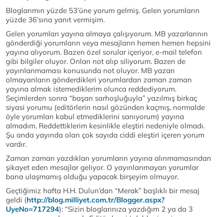
Bloglarımın yüzde 53’üne yorum gelmiş. Gelen yorumların
yüzde 36’sına yanıt vermişim.
Gelen yorumları yayına almaya çalışıyorum. MB yazarlarının
gönderdiği yorumların veya mesajların hemen hemen hepsini
yayına alıyorum. Bazen özel sorular içeriyor, e-mail telefon
gibi bilgiler oluyor. Onları not alıp siliyorum. Bazen de
yayınlanmaması konusunda not oluyor. MB yazarı
olmayanların gönderdikleri yorumlardan zaman zaman
yayına almak istemediklerim olunca reddediyorum.
Seçimlerden sonra “başarı sarhoşluğuyla” yazılmış birkaç
siyasi yorumu (editörlerin nasıl gözünden kaçmış, normalde
öyle yorumları kabul etmediklerini sanıyorum) yayına
almadım. Reddettiklerim kesinlikle eleştiri nedeniyle olmadı.
Şu anda yayında olan çok sayıda ciddi eleştiri içeren yorum
vardır.
Zaman zaman yazdıkları yorumların yayına alınmamasından
şikayet eden mesajlar geliyor. O yayınlanmayan yorumlar
bana ulaşmamış olduğu yapacak birşeyim olmuyor.
Geçtiğimiz hafta H.H. Dulun’dan “Merak” başlıklı bir mesaj
geldi (
http://blog.milliyet.com.tr/Blogger.aspx?
UyeNo=717294
): “Sizin bloglarınıza yazdığım 2 ya da 3