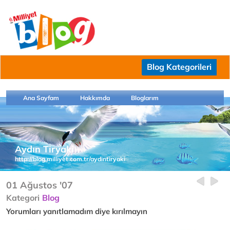
Blog Kategorileri
Ana Sayfam
Hakkımda
Bloglarım
Aydın Tiryaki
http://blog.milliyet.com.tr/aydintiryaki
01 Ağustos '07
Kategori
Blog
Yorumları yanıtlamadım diye kırılmayın