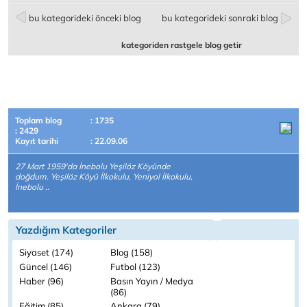
bu kategorideki önceki blog
bu kategorideki sonraki blog
kategoriden rastgele blog getir
Toplam blog
: 1735
: 2429
Kayıt tarihi
: 22.09.06
27 Mart 1959'da İnebolu Yeşilöz Köyünde
doğdum. Yeşilöz Köyü İlkokulu, Yeniyol İlkokulu,
İnebolu ..
Yazdığım Kategoriler
Siyaset (174)
Blog (158)
Güncel (146)
Futbol (123)
Haber (96)
Basın Yayın / Medya
(86)
Eğitim (85)
Ankara (79)