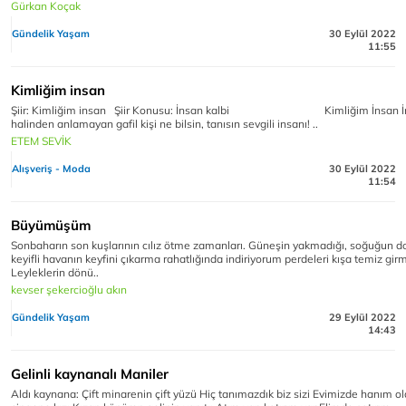
Gürkan Koçak
Gündelik Yaşam
30 Eylül 2022
11:55
Kimliğim insan
Şiir: Kimliğim insan Şiir Konusu: İnsan kalbi Kimliğim İnsan İ
halinden anlamayan gafil kişi ne bilsin, tanısın sevgili insanı! ..
ETEM SEVİK
Alışveriş - Moda
30 Eylül 2022
11:54
Büyümüşüm
Sonbaharın son kuşlarının cılız ötme zamanları. Güneşin yakmadığı, soğuğun 
keyifli havanın keyfini çıkarma rahatlığında indiriyorum perdeleri kışa temiz gir
Leyleklerin dönü..
kevser şekercioğlu akın
Gündelik Yaşam
29 Eylül 2022
14:43
Gelinli kaynanalı Maniler
Aldı kaynana: Çift minarenin çift yüzü Hiç tanımazdık biz sizi Evimizde hanım o