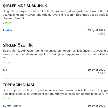
ŞİİRLERİMDE SUSKUNLIK
Bu günlerde söylemez oldu dilim Uzaklara dalıp gidiyor gözlerim Sanki deftere
yazmıyor kalemim Oysa ruhumda duruyor çığlık izlerim Etrafımda sessiz seda i
Yaşamın özetini ..
vkayra
İlişkiler
29 Eylül 2022
10:30
ŞİİRLER ÖZETTİR
Bazı şiirler özettir Yaşamdan alıntı duyguların tercümesi Düşüncenin duyguyla s
sırada Kalemden dökülen boşalma hissi. Şiirler duygulara üzeri bastırılarak atıl
V...
vkayra
Şiir
29 Eylül 2022
10:29
TOPRAĞIN DUASI
Susuz toprak misali ben Toprağın duası yağmur misali sen Kabul olsan da yağs
usul usul içime süzülüversen Nice tohumlar yeşerecek benliğimde bir bilsen... V
vkayra
Kültür - Sanat
29 Eylül 2022