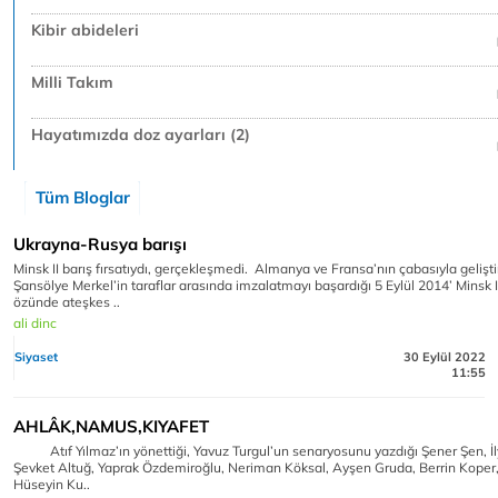
Kibir abideleri
Milli Takım
Hayatımızda doz ayarları (2)
Tüm Bloglar
Ukrayna-Rusya barışı
Minsk II barış fırsatıydı, gerçekleşmedi. Almanya ve Fransa’nın çabasıyla geliştir
Şansölye Merkel’in taraflar arasında imzalatmayı başardığı 5 Eylül 2014’ Minsk 
özünde ateşkes ..
ali dinc
Siyaset
30 Eylül 2022
11:55
AHLÂK,NAMUS,KIYAFET
Atıf Yılmaz’ın yönettiği, Yavuz Turgul’un senaryosunu yazdığı Şener Şen, İ
Şevket Altuğ, Yaprak Özdemiroğlu, Neriman Köksal, Ayşen Gruda, Berrin Koper,
Hüseyin Ku..