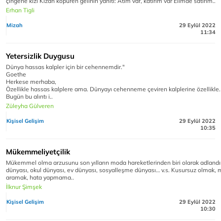
çingene kızı Kızan köpüren gelinin yanıtı: Atım var, katırım var Elimde satırım..
Erhan Tigli
Mizah
29 Eylül 2022
11:34
Yetersizlik Duygusu
Dünya hassas kalpler için bir cehennemdir."
Goethe
Herkese merhaba,
Özellikle hassas kalplere ama. Dünyayı cehenneme çeviren kalplerine özellikle.
Bugün bu alıntı i..
Züleyha Gülveren
Kişisel Gelişim
29 Eylül 2022
10:35
Mükemmeliyetçilik
Mükemmel olma arzusunu son yılların moda hareketlerinden biri olarak adlandırab
dünyası, okul dünyası, ev dünyası, sosyalleşme dünyası… v.s. Kusursuz olmak
aramak, hata yapmama..
İlknur Şimşek
Kişisel Gelişim
29 Eylül 2022
10:30