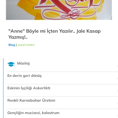
"Anne" Böyle mi İçten Yazılır.. Jale Kasap
Yazmış!..
|
yucel evren
21/12/2018
Blog
Müsilaj
En derin geri dönüş
Eskinin İşçiliği Askerlikti
Renkli Karnabahar Üretimi
Gençliğin mucizesi, kolostrum