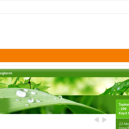
loglarım
Topla
: 199
Kayıt 
12 May
İzmir/