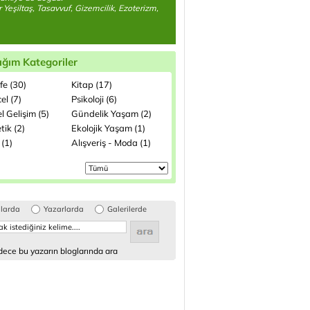
 Yeşiltaş, Tasavvuf, Gizemcilik, Ezoterizm,
ığım Kategoriler
fe (30)
Kitap (17)
el (7)
Psikoloji (6)
el Gelişim (5)
Gündelik Yaşam (2)
ik (2)
Ekolojik Yaşam (1)
 (1)
Alışveriş - Moda (1)
glarda
Yazarlarda
Galerilerde
ece bu yazarın bloglarında ara