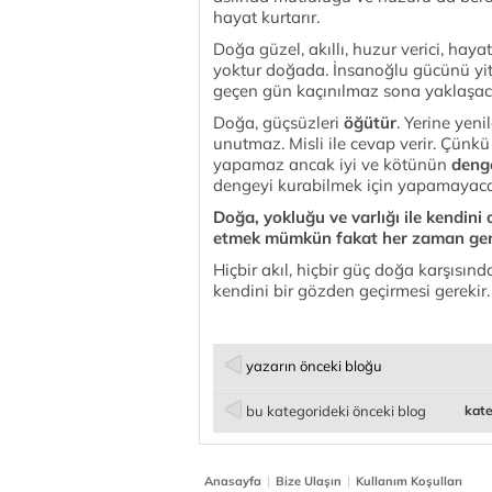
hayat kurtarır.
Doğa güzel, akıllı, huzur verici, hay
yoktur doğada. İnsanoğlu gücünü yitird
geçen gün kaçınılmaz sona yaklaşaca
Doğa, güçsüzleri
öğütür
. Yerine yen
unutmaz. Misli ile cevap verir. Çünk
yapamaz ancak iyi ve kötünün
deng
dengeyi kurabilmek için yapamayaca
Doğa, yokluğu ve varlığı ile kendini 
etmek mümkün fakat her zaman geri
Hiçbir akıl, hiçbir güç doğa karşısı
kendini bir gözden geçirmesi gerekir.
yazarın önceki bloğu
bu kategorideki önceki blog
kate
|
|
Anasayfa
Bize Ulaşın
Kullanım Koşulları