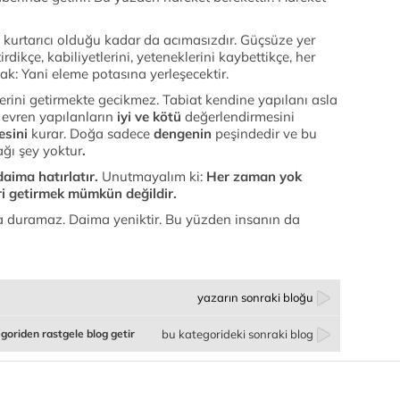
at kurtarıcı olduğu kadar da acımasızdır. Güçsüze yer
ikçe, kabiliyetlerini, yeteneklerini kaybettikçe, her
k: Yani eleme potasına yerleşecektir.
ilerini getirmekte gecikmez. Tabiat kendine yapılanı asla
ü evren yapılanların
iyi ve kötü
değerlendirmesini
esini
kurar. Doğa sadece
dengenin
peşindedir ve bu
ğı şey yoktur
.
daima hatırlatır.
Unutmayalım ki:
Her zaman yok
 getirmek mümkün değildir.
nda duramaz. Daima yeniktir. Bu yüzden insanın da
yazarın sonraki bloğu
goriden rastgele blog getir
bu kategorideki sonraki blog