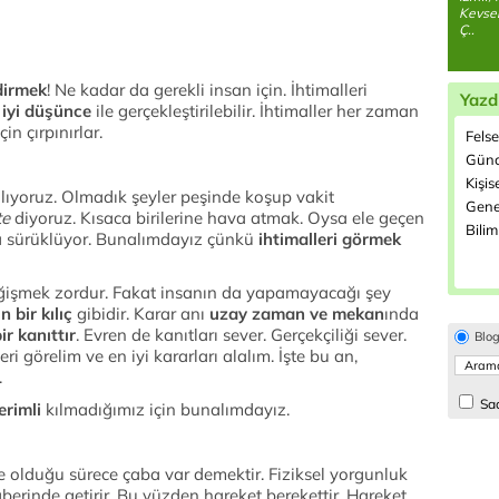
Kevser
Ç..
ndirmek
! Ne kadar da gerekli insan için. İhtimalleri
Yazd
k
iyi düşünce
ile gerçekleştirilebilir. İhtimaller her zaman
n çırpınırlar.
Felse
Günc
Kişis
alıyoruz. Olmadık şeyler peşinde koşup vakit
Genet
te
diyoruz. Kısaca birilerine hava atmak. Oysa ele geçen
Bilim
a sürüklüyor. Bunalımdayız çünkü
ihtimalleri görmek
değişmek zordur. Fakat insanın da yapamayacağı şey
n bir kılıç
gibidir. Karar anı
uzay zaman ve mekan
ında
ir kanıttır
. Evren de kanıtları sever. Gerçekçiliği sever.
Blo
i görelim ve en iyi kararları alalım. İşte bu an,
.
Sad
erimli
kılmadığımız için bunalımdayız.
ite olduğu sürece çaba var demektir. Fiziksel yorgunluk
erinde getirir. Bu yüzden hareket berekettir. Hareket