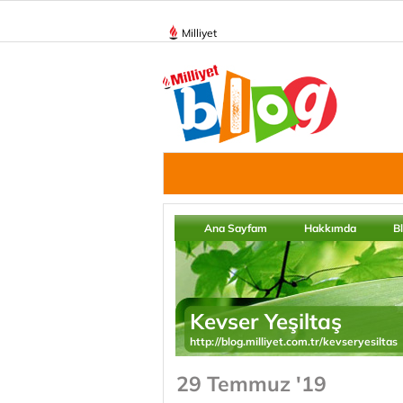
Milliyet
Ana Sayfam
Hakkımda
B
Kevser Yeşiltaş
http://blog.milliyet.com.tr/kevseryesiltas
29 Temmuz '19