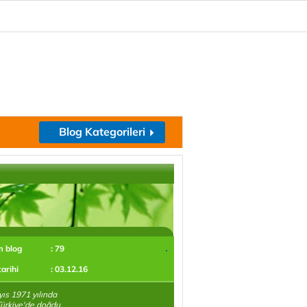
Blog Kategorileri
m blog
: 79
tarihi
: 03.12.16
ıs 1971 yılında
Türkiye'de doğdu.