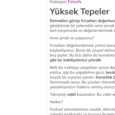
Kategori
Felsefe
Yüksek Tepeler
İhtimalleri görüp fırsatları değerle
görebilmek bir yetenektir ama anca
tam karşımızda ve değerlendirilmek içi
Ama şimdi ne yapıyoruz?
Fırsatları değerlendirmek yerine boc
kaybediyoruz. Buna da
sosyal aktivi
boş şeyler. Bu bizi daha da bunalım
gibi bir kabiliyetimizi yitirdik
.
Belli bir noktaya ulaştıktan sonra 
yoktur. işte bu yapabilme gücü,
keski
büyük bir sıçrama yaratır.
Kararlılık b
Samimiyeti sever. Bu yüzden ihtimaller
yaradılışımızın hakkını vermiş oluruz
Teknoloji
vakit
kazandırır. Bu vakti
v
Neden?
Fiziksel aktivitelerimiz azaldı. Aktiv
aslında mutluluğu ve huzuru da berab