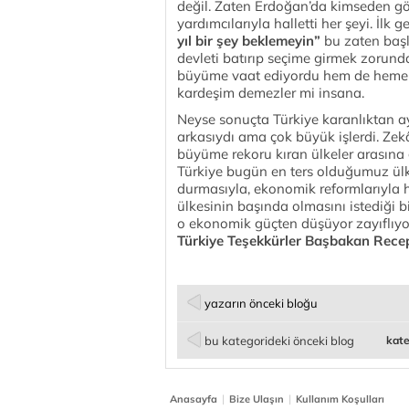
değil. Zaten Erdoğan’da kimseden g
yardımcılarıyla halletti her şeyi. İlk
yıl bir şey beklemeyin”
bu zaten başlı
devleti batırıp seçime girmek zorunda
büyüme vaat ediyordu hem de hemen.
kardeşim demezler mi insana.
Neyse sonuçta Türkiye karanlıktan a
arkasıydı ama çok büyük işlerdi. Zek
büyüme rekoru kıran ülkeler arasına 
Türkiye bugün en ters olduğumuz ülk
durmasıyla, ekonomik reformlarıyla 
ülkesinin başında olmasını istediği 
o ekonomik güçten düşüyor zayıflıyor
Türkiye Teşekkürler Başbakan Rece
yazarın önceki bloğu
bu kategorideki önceki blog
kate
|
|
Anasayfa
Bize Ulaşın
Kullanım Koşulları