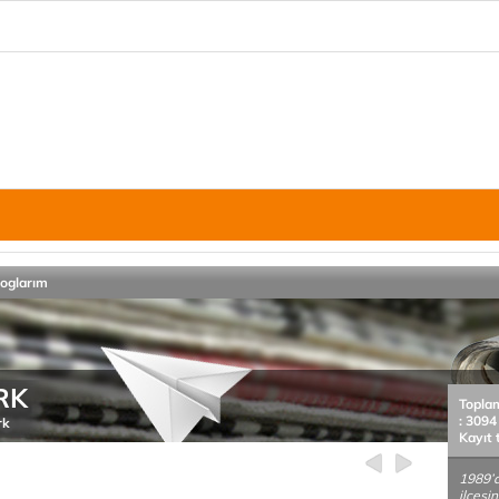
loglarım
RK
Topla
: 3094
rk
Kayıt 
1989’d
ilçesi