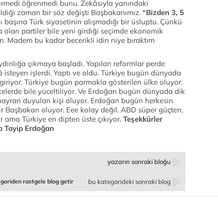
örmedi öğrenmedi bunu. Zekâsıyla yanındaki
 geldiği zaman bir söz değişti Başbakanımız.
“Bizden 3, 5
 başına Türk siyasetinin alışmadığı bir üsluptu. Çünkü
 olan partiler bile yeni girdiği seçimde ekonomik
 Madem bu kadar becerikli idin niye bıraktım
ydınlığa çıkmaya başladı. Yapılan reformlar perde
â isteyen işlerdi. Yaptı ve oldu. Türkiye bugün dünyada
giriyor. Türkiye bugün parmakla gösterilen ülke oluyor.
elerde bile yüceltiliyor. Ve Erdoğan bugün dünyada dik
hayran duyulan kişi oluyor. Erdoğan bugün herkesin
bir Başbakan oluyor. Eee kolay değil. ABD süper güçten,
 ama Türkiye en dipten üste çıkıyor.
Teşekkürler
p Tayip Erdoğan
yazarın sonraki bloğu
goriden rastgele blog getir
bu kategorideki sonraki blog