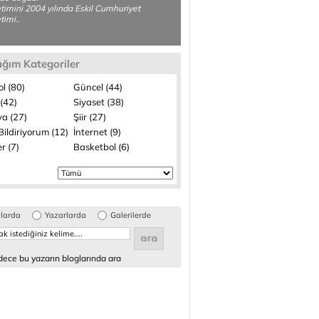
etimini 2004 yılında Eskil Cumhuriyet
timi..
ığım Kategoriler
l (80)
Güncel (44)
(42)
Siyaset (38)
a (27)
Şiir (27)
ildiriyorum (12)
İnternet (9)
r (7)
Basketbol (6)
glarda
Yazarlarda
Galerilerde
ece bu yazarın bloglarında ara