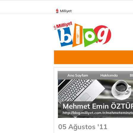
Milliyet
Ana Sayfam
Hakkımda
B
Mehmet Emin ÖZTÜ
http://blog.milliyet.com.tr/mehmeteminzt
05 Ağustos '11