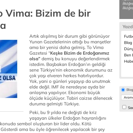
İlköğr
İlköğre
 Vima: Bizim de bir
sa
Yazd
Artık alışılmış bir durum gibi görünüyor
Futbo
Yunan Gazetelerinin attığı bu manşetler
Blog 
ama bir yenisi daha gelmiş. To Vima
Düny
Gazetesi “
Keşke Bizim de Erdoğanımız
Ben B
olsa”
demiş bu konuyu değerlendirmek
Habe
istedim. Başbakan Erdoğan’ın geldiği
sene Türkiye’nin ekonomik durumunu az
çok yaşı elveren herkes hatırlıyordur.
Yok, yani o günleri yaşayıp da unutmak
elde değil. IMF ile neredeyse ayda bir
Blo
anlaşma yapılıyor. Ekonomi büyük
ölçüde küçülüyor. Tabiri caizse dilenecek
duruma gelmişti Türkiye.
Sad
Peki, bu 9 yılda ne değişti de kriz
yaşayan ülkeler Erdoğan hayranlığını
onuda sembol oluşturan bir lider oldu. Kötü
. Gösterdi ama bu öyle öğrenilecek yapılacak bir şey