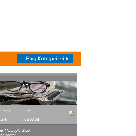
Blog Kategorileri
m blog
: 352
tarihi
: 02.08.08
a Aksaray’ın Eskil
nde doğdu.