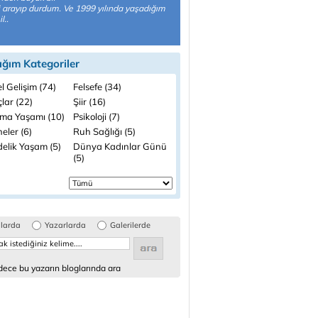
i arayıp durdum. Ve 1999 yılında yaşadığım
l..
ığım Kategoriler
el Gelişim (74)
Felsefe (34)
lar (22)
Şiir (16)
şma Yaşamı (10)
Psikoloji (7)
eler (6)
Ruh Sağlığı (5)
elik Yaşam (5)
Dünya Kadınlar Günü
(5)
glarda
Yazarlarda
Galerilerde
ece bu yazarın bloglarında ara