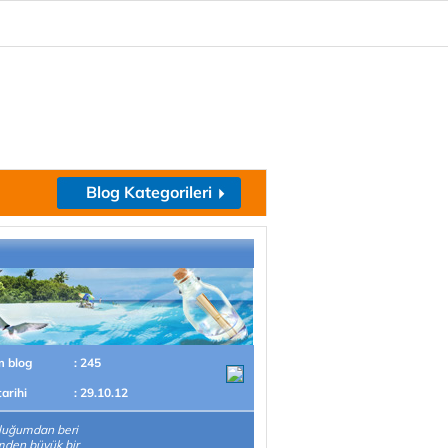
Blog Kategorileri
m blog
: 245
tarihi
: 29.10.12
luğumdan beri
mden büyük bir