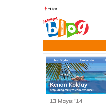
Milliyet
Ana Sayfam
Hakkımda
B
Kenan Kolday
http://blog.milliyet.com.tr/naacel
13 Mayıs '14