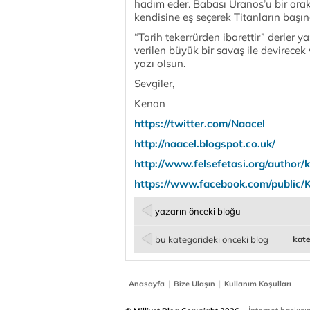
hadım eder. Babası Uranos’u bir ora
kendisine eş seçerek Titanların başın
“Tarih tekerrürden ibarettir” derler y
verilen büyük bir savaş ile devirecek
yazı olsun.
Sevgiler,
Kenan
https://
twitter
.com/Naacel
http://naacel.blogspot.co.uk/
http://www.felsefetasi.org/author/
https://www.
facebook
.com/public/
yazarın önceki bloğu
bu kategorideki önceki blog
kate
|
|
Anasayfa
Bize Ulaşın
Kullanım Koşulları