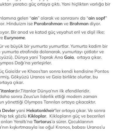
luktan yaratıcı güç ortaya çıktı. Yani hiçlikten varlığa bir
anlamına gelen “
ain
” olarak ve sonrasını da “
ain sopf
”
iyor. Hinduizm ise
Parabrahman
ve
Brahman
diyor.
kıyor. Bir anod ve katod güç veyahut eril ve dişil ilke;
ve
Eurynome
.
ür ve büyük bir yumurta yumurtlar. Yumurta kadim bir
yumurta etrafında dolanarak, yumurtayı çatlatır ve
kyüzü), Dünya yani Toprak Ana
Gaia
, ortaya çıkar.
mpos Dağı’na yerleşirler.
 güç Gaia’dır ve Khaos’tan sonra kendi kendisine Pontos
miş. Gökyüzü Uranos ve Gaia birlikte olurlar, bu
ortaya çıkar.
Titanlar
dır.Titanlar Dünya’nın ilk efendileridir.
, daha sonra Zeus’un liderlik ettiği modern zaman
un yönettiği Olympos Tanrıları ortaya çıkacaktır.
u Devler
yani
Hekatonkheir’
ler ortaya çıkar. Ve sonra
ahip tek gözlü
Kikloplar
. Kiklopların güç ve becerileri
onları Yeraltı’na
Tartarus
’a sürer. Çocuklarının
’nın kışkırtmasıyla ise oğul Kronos, babası Uranos’u