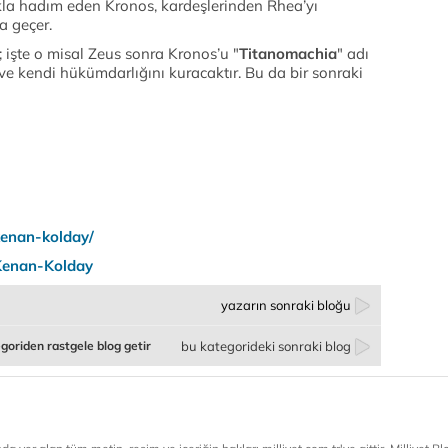
kla hadım eden Kronos, kardeşlerinden Rhea’yı
a geçer.
a; işte o misal Zeus sonra Kronos’u "
Titanomachia
" adı
 ve kendi hükümdarlığını kuracaktır. Bu da bir sonraki
kenan-kolday/
Kenan
-
Kolday
yazarın sonraki bloğu
goriden rastgele blog getir
bu kategorideki sonraki blog