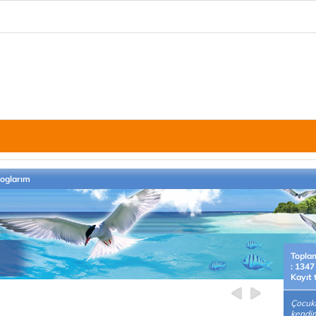
loglarım
Topla
: 1347
Kayıt 
Çocuk
kendi