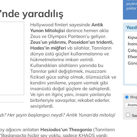
şeyler
şoklar i
’nde yaradılış
Hollywood fimleri sayesinde
Antik
Yazd
Yunan Mitolojisi
denince hemen akla
Zeus ve Olympos Panteon’u geliyor.
Kişis
Zeus’un yıldırımı, Poseidon’un tridenti,
İnanç
Hades’in miğferi
vb silahlar, Tanrıların
Çalı
dünya üstü güçleri kullanmalarına ve
Efsan
hükmetmelerine imkan verirdi.
Günd
Kullandıkları silahların yanında bu
Tanrılar şekil değiştirmek, muazzam
fiziksel güce sahip olmak, ölümsüzlük ve
kendini yenileme, yaşam vermek gibi
insanüstü doğal güçlere de sahiplerdi.
Ve işin en ilginç yanı, insani yanlarıyla
Blo
birbirleriyle savaşırlar, rekabet ederler,
sevişirlerdi.
adı? Her şeyin başlangıcı neydi? Antik Yunan’da mitoloji
Sad
soy ağacını anlatan
Hesiodos’un Theogonia
(Tanrıların
.. “Başlangıçta hiçbir şey yoktu, sadece KHAOS vardı;