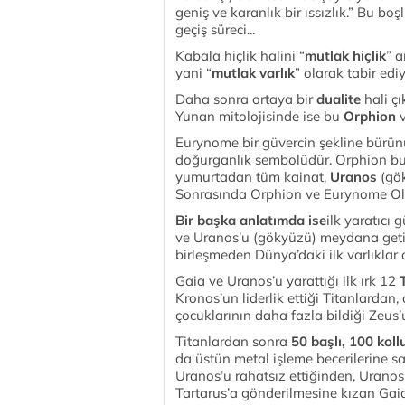
geniş ve karanlık bir ıssızlık.” Bu boş
geçiş süreci...
Kabala hiçlik halini “
mutlak hiçlik
” 
yani “
mutlak varlık
” olarak tabir ed
Daha sonra ortaya bir
dualite
hali çı
Yunan mitolojisinde ise bu
Orphion
Eurynome bir güvercin şekline bürün
doğurganlık sembolüdür. Orphion bu 
yumurtadan tüm kainat,
Uranos
(gö
Sonrasında Orphion ve Eurynome Oly
Bir başka anlatımda ise
ilk yaratıcı
ve Uranos’u (gökyüzü) meydana getir
birleşmeden Dünya’daki ilk varlıklar 
Gaia ve Uranos’u yarattığı ilk ırk 12
Kronos’un liderlik ettiği Titanlardan
çocuklarının daha fazla bildiği Zeus’
Titanlardan sonra
50 başlı, 100 koll
da üstün metal işleme becerilerine s
Uranos’u rahatsız ettiğinden, Uranos 
Tartarus’a gönderilmesine kızan Gaia