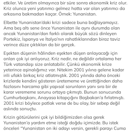
etkiler. Ve üretim olmayınca bir süre sonra ekonomik kriz olur.
Kriz olunca yeni yatırımcı gelmez hatta var olan yatırımcı da
arkasına bakmadan kaçar. Örnek: Yunanistan.
Elbette Yunanistan’daki krizi sadece buna bağlayamayız.
Ama beş altı sene önce Yunanistan ile aynı durumda olan
ancak Yunanistan’dan farklı olarak büyük sözü dinleyen
Portekiz, İspanya ve İtalya’nın rahatlıklarından biraz taviz
verince düze çıktıkları da bir gerçek.
Eşekten düşenin hâlinden eşekten düşen anlayacağı için
onları çok iyi anlıyoruz. Kriz nedir, ne değildir ortalama her
Türk vatandaşı size anlatabilir. Çünkü ekonomik krize
yeterince aşinalığımız var. Nitekim 2001 yılına gelene kadar
irili ufaklı birkaç kriz atlatmıştık. 2001 yılında daha önceki
krizlerde kendini gösteren üretememe ve ürettiğinden daha
fazlasını harcama gibi yapısal sorunların yanı sıra bir de
karar verememe sorunu ortaya çıkmıştı. Bunun sonucunda
Cumhurbaşkanı, Anayasa kitapçığını Başbakan’a fırlatmıştı.
2001 krizi böylece patlak verse de bu olay, bir sebep değil
aslında sonuçtu.
Krizin götürülerini çok iyi bildiğimizden olsa gerek
Yunanistan’a yardım etme isteği doğdu içimizde. Bu istek
önceleri “Yunanistan on iki adayı versin, gerekli parayı Cuma