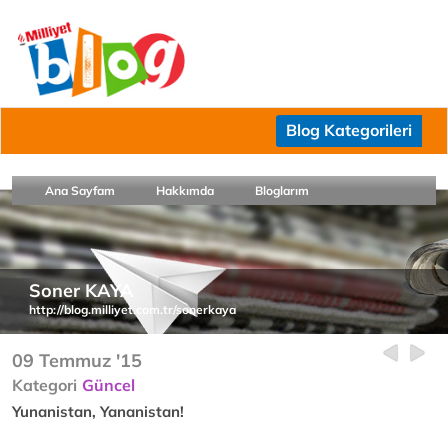
Blog Kategorileri
Ana Sayfam
Hakkımda
Bloglarım
Soner KAYA
http://blog.milliyet.com.tr/sonerkaya
09 Temmuz '15
Kategori
Güncel
Yunanistan, Yananistan!