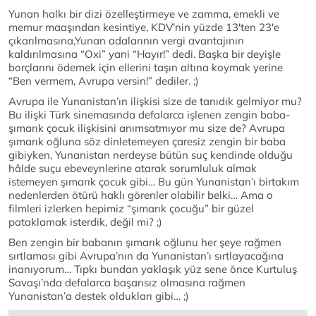
Yunan halkı bir dizi özelleştirmeye ve zamma, emekli ve
memur maaşından kesintiye, KDV'nin yüzde 13'ten 23'e
çıkarılmasına,Yunan adalarının vergi avantajının
kaldırılmasına “Oxi” yani “Hayır!” dedi. Başka bir deyişle
borçlarını ödemek için ellerini taşın altına koymak yerine
“Ben vermem, Avrupa versin!” dediler. ;)
Avrupa ile Yunanistan’ın ilişkisi size de tanıdık gelmiyor mu?
Bu ilişki Türk sinemasında defalarca işlenen zengin baba-
şımarık çocuk ilişkisini anımsatmıyor mu size de? Avrupa
şımarık oğluna söz dinletemeyen çaresiz zengin bir baba
gibiyken, Yunanistan nerdeyse bütün suç kendinde olduğu
hâlde suçu ebeveynlerine atarak sorumluluk almak
istemeyen şımarık çocuk gibi… Bu gün Yunanistan’ı birtakım
nedenlerden ötürü haklı görenler olabilir belki… Ama o
filmleri izlerken hepimiz “şımarık çocuğu” bir güzel
pataklamak isterdik, değil mi? ;)
Ben zengin bir babanın şımarık oğlunu her şeye rağmen
sırtlaması gibi Avrupa’nın da Yunanistan’ı sırtlayacağına
inanıyorum… Tıpkı bundan yaklaşık yüz sene önce Kurtuluş
Savaşı’nda defalarca başarısız olmasına rağmen
Yunanistan’a destek oldukları gibi… ;)