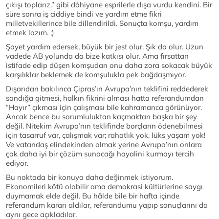
çıkışı toplarız.” gibi dâhiyane esprilerle dışa vurdu kendini. Bir
süre sonra iş ciddiye bindi ve yardım etme fikri
milletvekillerince bile dillendirildi. Sonuçta komşu, yardım
etmek lazım. ;)
Şayet yardım edersek, büyük bir jest olur. Şık da olur. Uzun
vadede AB yolunda da bize katkısı olur. Ama fırsattan
istifade edip düşen komşudan onu daha zora sokacak büyük
karşılıklar beklemek de komşulukla pek bağdaşmıyor.
Dışarıdan bakılınca Çipras’ın Avrupa’nın teklifini reddederek
sandığa gitmesi, halkın fikrini alması hatta referandumdan
“Hayır” çıkması için çalışması bile kahramanca görünüyor.
Ancak bence bu sorumluluktan kaçmaktan başka bir şey
değil. Nitekim Avrupa’nın teklifinde borçların ödenebilmesi
için tasarruf var, çalışmak var; rahatlık yok, lüks yaşam yok!
Ve vatandaş elindekinden olmak yerine Avrupa’nın onlara
çok daha iyi bir çözüm sunacağı hayalini kurmayı tercih
ediyor.
Bu noktada bir konuya daha değinmek istiyorum.
Ekonomileri kötü olabilir ama demokrasi kültürlerine saygı
duymamak elde değil. Bu hâlde bile bir hafta içinde
referandum kararı aldılar, referandumu yapıp sonuçlarını da
aynı gece açıkladılar.