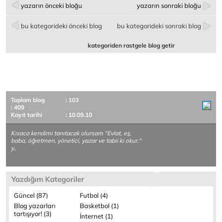
yazarın önceki bloğu
yazarın sonraki bloğu
bu kategorideki önceki blog
bu kategorideki sonraki blog
kategoriden rastgele blog getir
Toplam blog
: 103
: 409
Kayıt tarihi
: 10.09.10
Kısaca kendimi tanıtacak olursam "Evlat, eş,
baba, öğretmen, yönetici, yazar ve tabii ki okur."
y..
Yazdığım Kategoriler
Güncel (87)
Futbol (4)
Blog yazarları
Basketbol (1)
tartışıyor! (3)
İnternet (1)