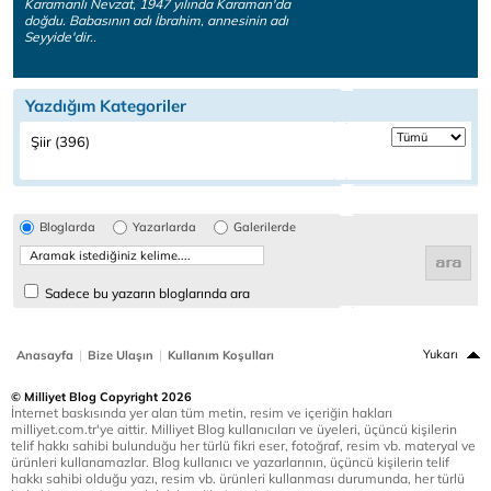
Karamanlı Nevzat, 1947 yılında Karaman'da
doğdu. Babasının adı İbrahim, annesinin adı
Seyyide'dir..
Yazdığım Kategoriler
Şiir (396)
Bloglarda
Yazarlarda
Galerilerde
Sadece bu yazarın bloglarında ara
|
|
Yukarı
Anasayfa
Bize Ulaşın
Kullanım Koşulları
© Milliyet Blog Copyright 2026
İnternet baskısında yer alan tüm metin, resim ve içeriğin hakları
milliyet.com.tr'ye aittir. Milliyet Blog kullanıcıları ve üyeleri, üçüncü kişilerin
telif hakkı sahibi bulunduğu her türlü fikri eser, fotoğraf, resim vb. materyal ve
ürünleri kullanamazlar. Blog kullanıcı ve yazarlarının, üçüncü kişilerin telif
hakkı sahibi olduğu yazı, resim vb. ürünleri kullanması durumunda, her türlü