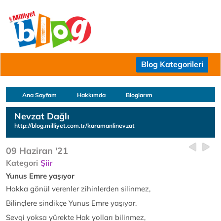
Blog Kategorileri
Ana Sayfam
Hakkımda
Bloglarım
Nevzat Dağlı
http://blog.milliyet.com.tr/karamanlinevzat
09 Haziran '21
Kategori
Şiir
Yunus Emre yaşıyor
Hakka gönül verenler zihinlerden silinmez,
Bilinçlere sindikçe Yunus Emre yaşıyor.
Sevgi yoksa yürekte Hak yolları bilinmez,