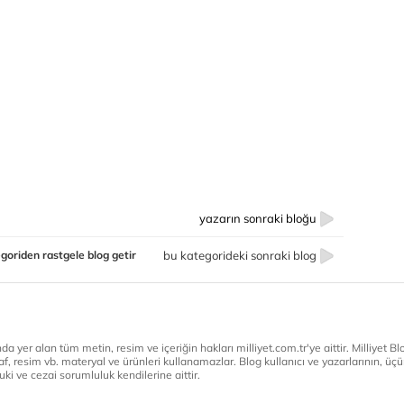
yazarın sonraki bloğu
goriden rastgele blog getir
bu kategorideki sonraki blog
a yer alan tüm metin, resim ve içeriğin hakları milliyet.com.tr'ye aittir. Milliyet Blog
af, resim vb. materyal ve ürünleri kullanamazlar. Blog kullanıcı ve yazarlarının, üçün
ki ve cezai sorumluluk kendilerine aittir.