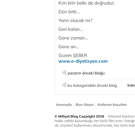
Kim bilir belki de doğrudur;
Dün bitti…
Yarın olacak mı?
Geri kalan…
Gene zaman…
Gene an…
Gizem ŞEBER
www.e-diyetisyen.com
yazarın önceki bloğu
bu kategorideki önceki blog
kate
|
|
Anasayfa
Bize Ulaşın
Kullanım Koşulları
İnternet baskısınd
© Milliyet Blog Copyright 2026
hakkı sahibi bulunduğu her türlü fikri eser, fotoğr
vb. ürünleri kullanması durumunda, her türlü huku