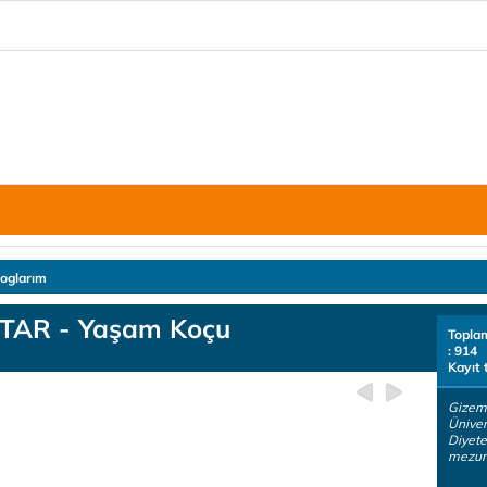
loglarım
UTAR - Yaşam Koçu
Topla
: 914
Kayıt 
Gizem
Üniver
Diyet
mezun 