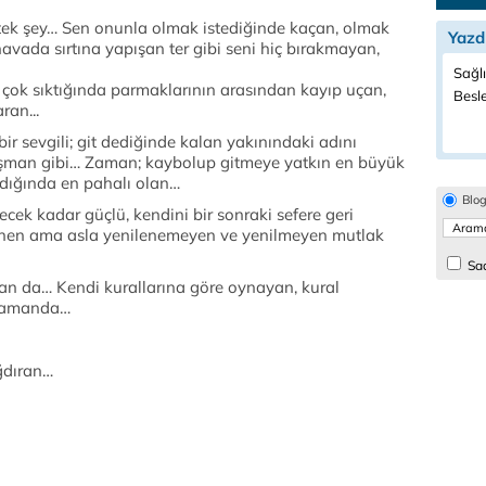
ek şey… Sen onunla olmak istediğinde kaçan, olmak
Yazd
avada sırtına yapışan ter gibi seni hiç bırakmayan,
Sağlı
 çok sıktığında parmaklarının arasından kayıp uçan,
Besl
ran...
r sevgili; git dediğinde kalan yakınındaki adını
şman gibi… Zaman; kaybolup gitmeye yatkın en büyük
dığında en pahalı olan…
Blo
cek kadar güçlü, kendini bir sonraki sefere geri
enen ama asla yenilenemeyen ve yenilmeyen mutlak
Sad
lan da… Kendi kurallarına göre oynayan, kural
ı zamanda…
ığdıran…