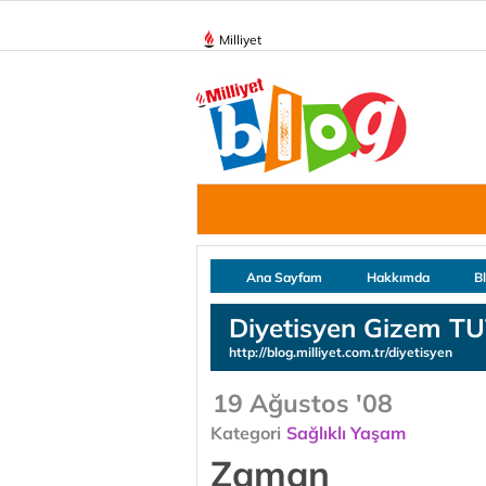
Milliyet
Ana Sayfam
Hakkımda
B
Diyetisyen Gizem T
http://blog.milliyet.com.tr/diyetisyen
19 Ağustos '08
Kategori
Sağlıklı Yaşam
Zaman