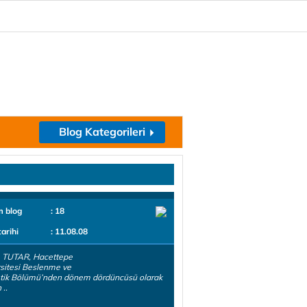
Blog Kategorileri
m blog
: 18
tarihi
: 11.08.08
 TUTAR, Hacettepe
sitesi Beslenme ve
etik Bölümü’nden dönem dördüncüsü olarak
..