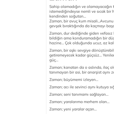
Sahip olamadığın ve olamayacağın t
istemediğindeyse nemli ve sıcak bir h
kendinden soğutan…
Zaman, bir avuç kum misali...Avcunu
gevşek bıraktığında da kaçmayı başa
Zaman, dur dediğinde giden vefasız bi
bildiğin ama konduramadığın bir dü
hazine… Çok olduğunda ucuz, az kal
Zaman, bir aşkı sevgiye dönüştürebile
getiremeyecek kadar güçsüz… Yenil
güç…
Zaman; kanatan da o aslında, ilaç o
tanımayan bir asi, bir anarşist ayn
Zaman; büyümemi izleyen…
Zaman; acı ile sevinci aynı kutuya s
Zaman; seni tanımamı sağlayan…
Zaman; yaralarıma merhem olan…
Zaman; yeni yaralar açan…