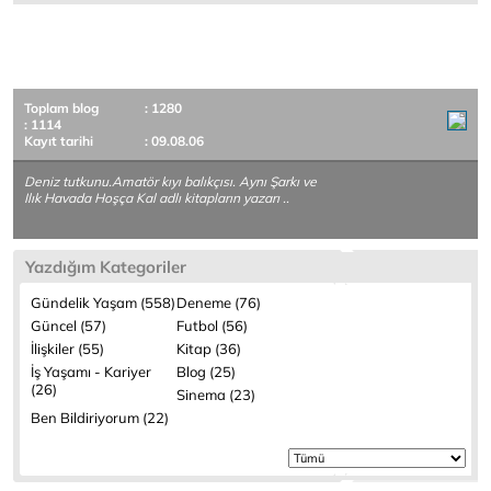
Toplam blog
: 1280
: 1114
Kayıt tarihi
: 09.08.06
Deniz tutkunu.Amatör kıyı balıkçısı. Aynı Şarkı ve
Ilık Havada Hoşça Kal adlı kitapların yazarı ..
Yazdığım Kategoriler
Gündelik Yaşam (558)
Deneme (76)
Güncel (57)
Futbol (56)
İlişkiler (55)
Kitap (36)
İş Yaşamı - Kariyer
Blog (25)
(26)
Sinema (23)
Ben Bildiriyorum (22)