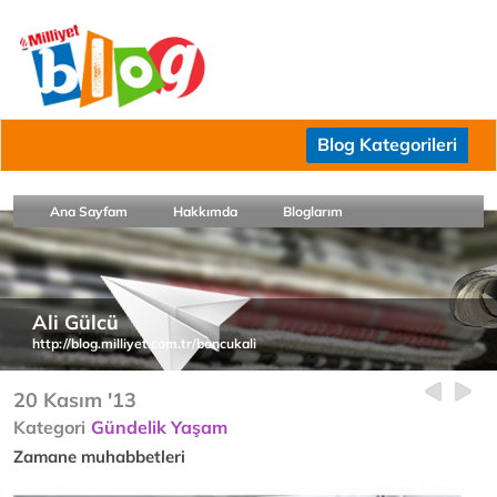
Blog Kategorileri
Ana Sayfam
Hakkımda
Bloglarım
Ali Gülcü
http://blog.milliyet.com.tr/boncukali
20 Kasım '13
Kategori
Gündelik Yaşam
Zamane muhabbetleri