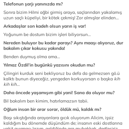
Telefonun şarjı yanınızda mı?
Sonra bizim Hilmi ağbi girmiş araya, saçlarından yakalamış
uzun saçlı küpeliyi, bir kötek çekmiş! Zor almışlar elinden…
Arkadaşlar son kadeh olsun yarın iş var!
Yoğunum be dostum bizim işleri biliyorsun…
Nereden buluyor bu kadar parayı? Aynı maaşı alıyoruz, dur
bakalım çıkar kokusu yakında!
Benden duymuş olma ama…
Yılmaz Özdil’in bugünkü yazısını okudun mu?
Çilingiri kurduk seni bekliyoruz bu defa da gelmezsen gö.ü
kalktı bunun diyeceğiz, yengeden korkuyorsan o başka
kih
kih kih…
Daha öncede yaşamışım gibi yani! Sana da oluyor mu?
Bil bakalım ben kimim, hatırlamazsın tabii.
Oğlum insan bir arar sorar, öldük mü, kaldık mı?
Başı sıkıştığında arayanlara gıcık oluyorum Alicim, işsiz
kaldığım bu dönemde düşündüm de; insanın eski dostlarına
vakit ayırması lazım, geldiğinde ara muhakkak, dertleşiriz,