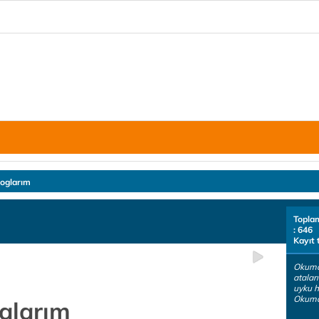
loglarım
Topla
: 646
Kayıt 
Okuma
atalar
uyku h
Okumak
alarım