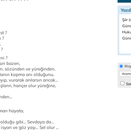
Yazd
Şiir 
Günd
Huku
st ?
ı ?
Günc
,
 ?
ni ?
rsın bazen,
Blo
an, sözünden ve yüreğinden,
vdanın kopma anı olduğunu,
yıp, vurarak anlarsın ancak...
Sad
ların, hançer olur yüreğine,
nden...
aman hayata,
lduğu gibi... Sevdaya da...
yan ve göz yaşı... Sel olur ...