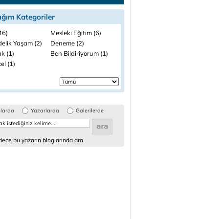
ığım Kategoriler
(46)
Mesleki Eğitim (6)
elik Yaşam (2)
Deneme (2)
k (1)
Ben Bildiriyorum (1)
el (1)
glarda
Yazarlarda
Galerilerde
ece bu yazarın bloglarında ara