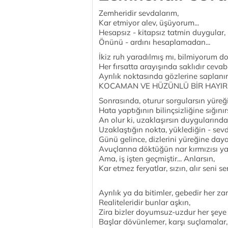
Zemheridir sevdalarım,
Kar etmiyor alev, üşüyorum...
Hesapsız - kitapsız tatmin duygular,
Önünü - ardını hesaplamadan...
İkiz ruh yaradılmış mı, bilmiyorum do
Her fırsatta arayışında saklıdır cevab
Ayrılık noktasında gözlerine saplanır
KOCAMAN VE HÜZÜNLÜ BİR HAYIR
Sonrasında, oturur sorgularsın yüreği
Hata yaptığının bilinçsizliğine sığını
An olur ki, uzaklaşırsın duygularınd
Uzaklaştığın nokta, yüklediğin - se
Günü gelince, dizlerini yüreğine daya
Avuçlarına döktüğün nar kırmızısı yaş
Ama, iş işten geçmiştir... Anlarsın,
Kar etmez feryatlar, sızın, alır seni se
Ayrılık ya da bitimler, gebedir her z
Realiteleridir bunlar aşkın,
Zira bizler doyumsuz-uzdur her şeye o
Başlar dövünlemer, karşı suçlamalar, is