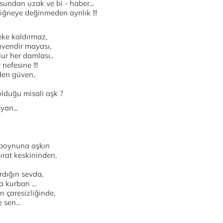
undan uzak ve bi - haber...
iğneye değinmeden ayrılık !!!
eke kaldırmaz,
vendir mayası,
lur her damlası..
nefesine !!!
den güven,
olduğu misali aşk ?
yan...
n boynuna aşkın
sırat keskininden,
rdığın sevda,
a kurban ...
 çaresizliğinde,
 sen...