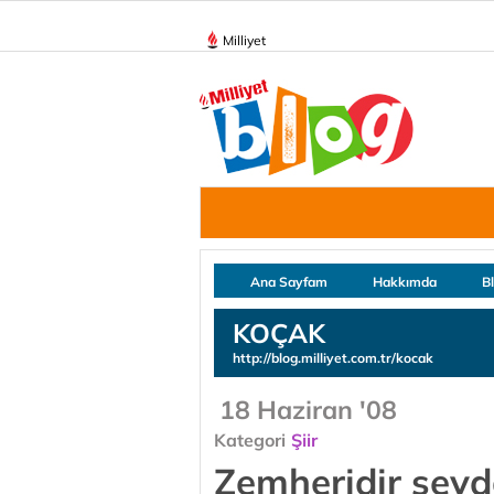
Milliyet
Ana Sayfam
Hakkımda
B
KOÇAK
http://blog.milliyet.com.tr/kocak
18 Haziran '08
Kategori
Şiir
Zemheridir sevd