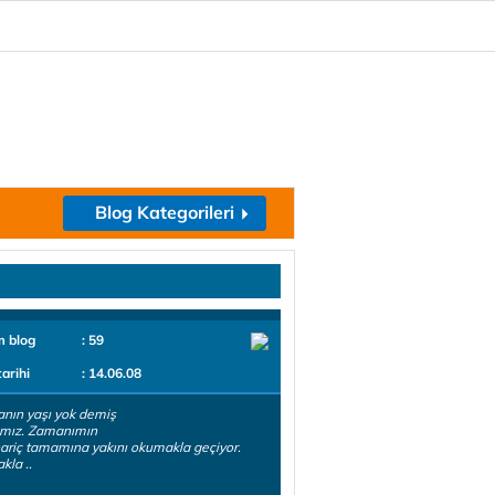
Blog Kategorileri
m blog
: 59
tarihi
: 14.06.08
nın yaşı yok demiş
ımız. Zamanımın
ariç tamamına yakını okumakla geçiyor.
la ..