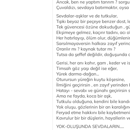
Ancak, ben ne yaptım tanrım ? sorgus
Çuvaldızı, sevdaya batırmaktır, oysa 
Sevdalar-aşklar ve de tutkular,
Tıpkı beyaz bir peçeye benzer dost, l
Tek güvencesi özüne dokuduğun , gü
Ekşimeye gelmez, kaçırır tadını, acı o
Her hatırlayışı, ölüm olur, düğümlenir 
Sarsılmayaversin halkası zayıf yerin
Orarılır mı ? kaynak tutar mı ?
Tutsa da şeffef değildir, doğuşunda 
Gerisi, her anı kahır, gam , keder ve is
Timsah göz yaşı değil ise eğer,
Yürek darma-dağan...
Oturursun yüreğin kuytu köşesine,
İlmiğini geçirirsin , en zayıf yerinde
Hatayı - sevabı ve günahı geçirirsin 
Ama ne fayda, koca bir aşk,
Tutkulu olduğuna, kendini bile kandı
Yok oluşu, gözlerinin bir an karalığın
Feryad etme hakkını bile kaybetmenin
Kavrulur bir bir düşlerin, hayallerin ve
YOK-OLUŞUNDA SEVDALARIN.....