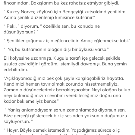
fincanından. Bakışlarım bu kez rahatsız etmiyor gibiydi.
“ Kuzey Norveç köylüsü için Rengeyiği kutsaldır diyebilirim.
Adına şenlik düzenlenip kimisince kutsanır.”
“ Peki, ” diyorum, “ özellikle sen, bu konuda ne
düşünüyorsun? ”
“ Şenlikler çoğumuz için eğlencelidir. Amaç eğlenmekse tabi.”
“ Ya, bu kutsamanın olağan dışı bir öyküsü varsa.”
Eli kolyesine uzanmıştı. Kuğulu tarafı içe gelecek şekilde
usulca çevirdiğini gördüm. İstemliydi davranışı. Buna yemin
edebilirdim.
“Açıklayamadığımız pek çok şeyle karşılaşabiliriz hayatta.
Kendimizi hemen tavır almak zorunda hissetmemeliyiz.
Zamanla düşüncelerimiz berraklaşacaktır. Neyi olağan bulup
neyi bulmadığımızın cevabını verebileceğimiz doğru ana
kadar beklemeliyiz bence.”
“ Yanlış anlamadıysam sorun zamanlamada diyorsun sen.
Bize gerçeği gösterecek bir iç sesinden yoksun olduğumuzu
söylüyorsun. ”
“ Hayır. Böyle demek istemedim. Yaşadığımız sürece o iç