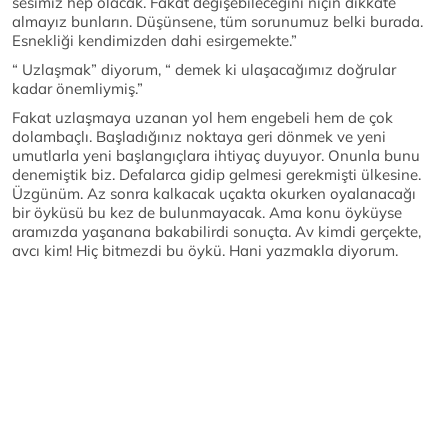
sesimiz hep olacak. Fakat değişebileceğini niçin dikkate
almayız bunların. Düşünsene, tüm sorunumuz belki burada.
Esnekliği kendimizden dahi esirgemekte.”
“ Uzlaşmak” diyorum, “ demek ki ulaşacağımız doğrular
kadar önemliymiş.”
Fakat uzlaşmaya uzanan yol hem engebeli hem de çok
dolambaçlı. Başladığınız noktaya geri dönmek ve yeni
umutlarla yeni başlangıçlara ihtiyaç duyuyor. Onunla bunu
denemiştik biz. Defalarca gidip gelmesi gerekmişti ülkesine.
Üzgünüm. Az sonra kalkacak uçakta okurken oyalanacağı
bir öyküsü bu kez de bulunmayacak. Ama konu öyküyse
aramızda yaşanana bakabilirdi sonuçta. Av kimdi gerçekte,
avcı kim! Hiç bitmezdi bu öykü. Hani yazmakla diyorum.