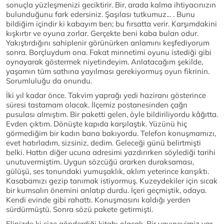
sonuçla yüzleşmenizi geciktirir. Bir, arada kalma ihtiyacınızın
bulunduğunu fark edersiniz. Şaşılası tutkumuz... . Bunu
bildiğim içindir ki kabayım ben; bu fırsatta verir. Karşımdakini
kışkırtır ve oyuna zorlar. Gerçekte beni kaba bulan odur.
Yakıştırdığını sahiplenir görünürken anlamını keşfediyorum
sonra. Borçluydum ona. Fakat minnetimi oyunu istediği gibi
oynayarak göstermek niyetindeyim. Anlatacağım şekilde,
yaşamın tüm sathına yayılması gerekiyormuş oyun fikrinin.
Sorumluluğu da onundu.
İki yıl kadar önce. Takvim yaprağı yedi haziranı gösterince
süresi tastamam olacak. İlçemiz postanesinden çağrı
pusulası almıştım. Bir paketti gelen, öyle bildiriliyordu kâğıtta.
Evden çıktım. Dönüşte kapıda karşılaştık. Yüzünü hiç
görmediğim bir kadın bana bakıyordu. Telefon konuşmamızı,
evet hatırladım, sizsiniz, dedim. Geleceği günü belirtmişti
belki. Hattın diğer ucuna adresimi yazdırırken söylediği tarihi
unutuvermiştim. Uygun sözcüğü ararken duraksaması,
gülüşü, ses tonundaki yumuşaklık, aklım yeterince karışıktı.
Kasabamızı gezip tanımak istiyormuş. Kuzeydekiler için sıcak
bir kumsalın önemini anlatıp durdu. İçeri geçmiştik, odaya.
Kendi evinde gibi rahattı. Konuşmasını kaldığı yerden
sürdürmüştü. Sonra sözü pakete getirmişti.
Elinizde ki size gönderdiği kitabı olacak. Bir yayınevimiz var.