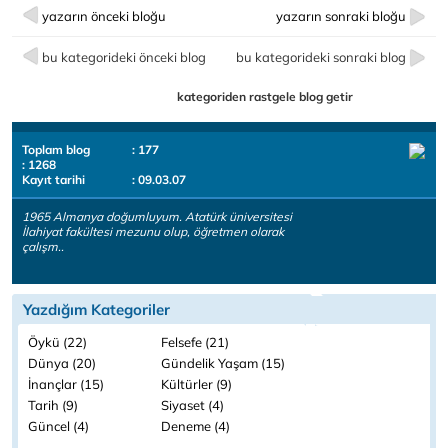
yazarın önceki bloğu
yazarın sonraki bloğu
bu kategorideki önceki blog
bu kategorideki sonraki blog
kategoriden rastgele blog getir
Toplam blog
: 177
: 1268
Kayıt tarihi
: 09.03.07
1965 Almanya doğumluyum. Atatürk üniversitesi
İlahiyat fakültesi mezunu olup, öğretmen olarak
çalışm..
Yazdığım Kategoriler
Öykü (22)
Felsefe (21)
Dünya (20)
Gündelik Yaşam (15)
İnançlar (15)
Kültürler (9)
Tarih (9)
Siyaset (4)
Güncel (4)
Deneme (4)