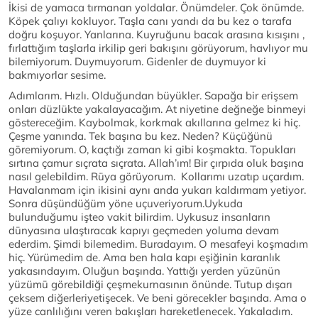
İkisi de yamaca tırmanan yoldalar. Önümdeler. Çok önümde.
Köpek çalıyı kokluyor. Taşla canı yandı da bu kez o tarafa
doğru koşuyor. Yanlarına. Kuyruğunu bacak arasına kısışını ,
fırlattığım taşlarla irkilip geri bakışını görüyorum, havlıyor mu
bilemiyorum. Duymuyorum. Gidenler de duymuyor ki
bakmıyorlar sesime.
Adımlarım. Hızlı. Olduğundan büyükler. Sapağa bir erişsem
onları düzlükte yakalayacağım. At niyetine değneğe binmeyi
göstereceğim. Kaybolmak, korkmak akıllarına gelmez ki hiç.
Çeşme yanında. Tek başına bu kez. Neden? Küçüğünü
göremiyorum. O, kaçtığı zaman ki gibi koşmakta. Topukları
sırtına çamur sıçrata sıçrata. Allah’ım! Bir çırpıda oluk başına
nasıl gelebildim. Rüya görüyorum. Kollarımı uzatıp uçardım.
Havalanmam için ikisini aynı anda yukarı kaldırmam yetiyor.
Sonra düşündüğüm yöne uçuveriyorum.Uykuda
bulunduğumu işteo vakit bilirdim. Uykusuz insanların
dünyasına ulaştıracak kapıyı geçmeden yoluma devam
ederdim. Şimdi bilemedim. Buradayım. O mesafeyi koşmadım
hiç. Yürümedim de. Ama ben hala kapı eşiğinin karanlık
yakasındayım. Oluğun başında. Yattığı yerden yüzünün
yüzümü görebildiği çeşmekurnasının önünde. Tutup dışarı
çeksem diğerleriyetişecek. Ve beni görecekler başında. Ama o
yüze canlılığını veren bakışları hareketlenecek. Yakaladım.