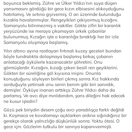
boyunca beklemiş. Zühre ve Ülker Yıldızı’nın suya düşen
yansımasını gördüğü bir gece kızın elbisesini alıkoyduğunu
hatırlamış. Ve sırtına giyivermiş. O an üzerinde bulunduğu
kızakla havalanmışlar. Rengeyikleri çekiyormuş kızağını.
Samanyolu bilinmezmiş o vakitler. Gökte zifiri bir karanlık
yeryüzünde ise meraya çıkamayan ürkek çobanlar
bulunurmuş. Kızağın işte o karanlığa bıraktığı her bir izle
Samanyolu oluşmaya başlamış.
Yılın altıncı ayına rastlayan fırtınalı kuzey geceleri bundan
böyle tundralıkta dolaşmaya başlamış birkaç çobanın
anlatacağı öykülerle kazanacaktır şöhretini. Onu
görmüşlerdir. Kızağını, kızağı çeken besili ren geyiklerini.
Gökten bir süreliğine göl kıyısına inişini. Onunla
konuştuğunu söyleyen birileri çıkmış sonra. Kız hakkında
sorduğuyla yetinsek onu senin benim gibi biri sanırdık,
demişler. Öyküye inanan arttıkça Zühre Yıldızı daha da
parlamış. Ve avcı diye mırıldandım, şans dileğini hak edecek
ne kusur işledin?
Gözü pek biriydin desem çoğu avcı yaradılışça farklı değildi
ki. Koşmaca ve kovalamayı açıklarken ardına sığındığınız bir
gerekçe olarak yalnızlığa düşkünlük sonra. Yoktu ötesi. O
gece için. Gözlerim tutkulu bir sanrıya kapanıvermişti.