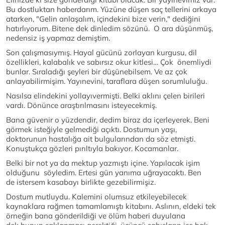
Bu dostluktan haberdarım. Yüzüne düşen saç tellerini arkaya
atarken, "Gelin anlaşalım, içindekini bize verin," dediğini
hatırlıyorum. Bitene dek dinledim sözünü. O ara düşünmüş,
nedensiz iş yapmaz demiştim.
Son çalışmasıymış. Hayal gücünü zorlayan kurgusu, dil
özellikleri, kalabalık ve sabırsız okur kitlesi… Çok önemliydi
bunlar. Sıraladığı şeyleri bir düşünebilsem. Ve az çok
anlayabilirmişim. Yayınevini, taraflara düşen sorumluluğu.
Nasılsa elindekini yollayıvermişti. Belki aklını çelen birileri
vardı. Dönünce araştırılmasını isteyecekmiş.
Bana güvenir o yüzdendir, dedim biraz da içerleyerek. Beni
görmek isteğiyle gelmediği açıktı. Dostumun yaşı,
doktorunun hastalığa ait bulgularından da söz etmişti.
Konuştukça gözleri pırıltıyla bakıyor. Kocamanlar.
Belki bir not ya da mektup yazmıştı içine. Yapılacak işim
olduğunu söyledim. Ertesi gün yanıma uğrayacaktı. Ben
de istersem kasabayı birlikte gezebilirmişiz.
Dostum mutluydu. Kalemini olumsuz etkileyebilecek
kaynaklara rağmen tamamlamıştı kitabını. Aslının, eldeki tek
örneğin bana gönderildiği ve ölüm haberi duyulana