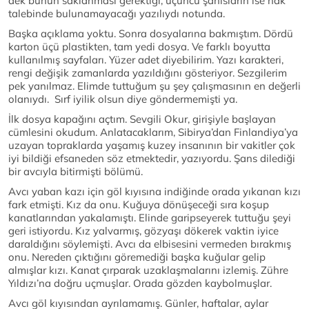
dek bunun saklanması gerektiği, üçüncü şahısların ise hak
talebinde bulunamayacağı yazılıydı notunda.
Başka açıklama yoktu. Sonra dosyalarına bakmıştım. Dördü
karton üçü plastikten, tam yedi dosya. Ve farklı boyutta
kullanılmış sayfaları. Yüzer adet diyebilirim. Yazı karakteri,
rengi değişik zamanlarda yazıldığını gösteriyor. Sezgilerim
pek yanılmaz. Elimde tuttuğum şu şey çalışmasının en değerli
olanıydı. Sırf iyilik olsun diye göndermemişti ya.
İlk dosya kapağını açtım. Sevgili Okur, girişiyle başlayan
cümlesini okudum. Anlatacaklarım, Sibirya’dan Finlandiya’ya
uzayan topraklarda yaşamış kuzey insanının bir vakitler çok
iyi bildiği efsaneden söz etmektedir, yazıyordu. Şans dilediği
bir avcıyla bitirmişti bölümü.
Avcı yaban kazı için göl kıyısına indiğinde orada yıkanan kızı
fark etmişti. Kız da onu. Kuğuya dönüşeceği sıra koşup
kanatlarından yakalamıştı. Elinde garipseyerek tuttuğu şeyi
geri istiyordu. Kız yalvarmış, gözyaşı dökerek vaktin iyice
daraldığını söylemişti. Avcı da elbisesini vermeden bırakmış
onu. Nereden çıktığını göremediği başka kuğular gelip
almışlar kızı. Kanat çırparak uzaklaşmalarını izlemiş. Zühre
Yıldızı’na doğru uçmuşlar. Orada gözden kaybolmuşlar.
Avcı göl kıyısından ayrılamamış. Günler, haftalar, aylar