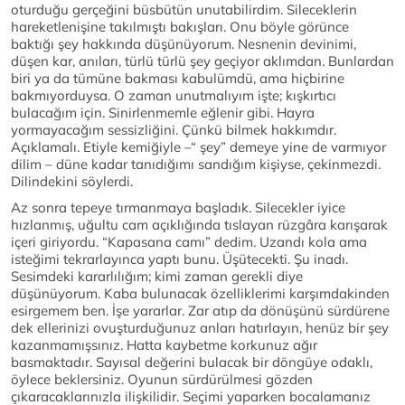
oturduğu gerçeğini büsbütün unutabilirdim. Sileceklerin
hareketlenişine takılmıştı bakışları. Onu böyle görünce
baktığı şey hakkında düşünüyorum. Nesnenin devinimi,
düşen kar, anıları, türlü türlü şey geçiyor aklımdan. Bunlardan
biri ya da tümüne bakması kabulümdü, ama hiçbirine
bakmıyorduysa. O zaman unutmalıyım işte; kışkırtıcı
bulacağım için. Sinirlenmemle eğlenir gibi. Hayra
yormayacağım sessizliğini. Çünkü bilmek hakkımdır.
Açıklamalı. Etiyle kemiğiyle –“ şey” demeye yine de varmıyor
dilim – düne kadar tanıdığımı sandığım kişiyse, çekinmezdi.
Dilindekini söylerdi.
Az sonra tepeye tırmanmaya başladık. Silecekler iyice
hızlanmış, uğultu cam açıklığında tıslayan rüzgâra karışarak
içeri giriyordu. “Kapasana camı” dedim. Uzandı kola ama
isteğimi tekrarlayınca yaptı bunu. Üşütecekti. Şu inadı.
Sesimdeki kararlılığım; kimi zaman gerekli diye
düşünüyorum. Kaba bulunacak özelliklerimi karşımdakinden
esirgemem ben. İşe yararlar. Zar atıp da dönüşünü sürdürene
dek ellerinizi ovuşturduğunuz anları hatırlayın, henüz bir şey
kazanmamışsınız. Hatta kaybetme korkunuz ağır
basmaktadır. Sayısal değerini bulacak bir döngüye odaklı,
öylece beklersiniz. Oyunun sürdürülmesi gözden
çıkaracaklarınızla ilişkilidir. Seçimi yaparken bocalamanız