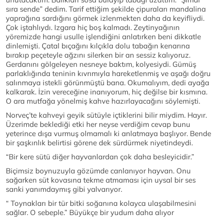
sıra sende” dedim. Tarif ettiğim şekilde çipuraları mandalina
yaprağına sardığını görmek izlenmekten daha da keyifliydi.
Çok iştahlıydı. Izgara hiç boş kalmadı. Zeytinyağının
yöremizde hangi usulle işlendiğini anlatırken beni dikkatle
dinlemişti. Çatal bıçağını kılçıkla dolu tabağın kenarına
bırakıp peçeteyle ağzını silerken bir an sessiz kalıyoruz.
Gerdanını gölgeleyen nesneye baktım, kolyesiydi. Gümüş
parlaklığında teninin kıvrımıyla hareketlenmiş ve aşağı doğru
salınmaya istekli görünmüştü bana. Okumalıyım, dedi ayağa
kalkarak. İzin vereceğine inanıyorum, hiç değilse bir kısmına.
O ara mutfağa yönelmiş kahve hazırlayacağını söylemişti.
Norveç’te kahveyi geyik sütüyle içtiklerini bilir miydim. Hayır.
Üzerimde beklediği etki her neyse verdiğim cevap bunu
yeterince dışa vurmuş olmamalı ki anlatmaya başlıyor. Bende
bir şaşkınlık belirtisi görene dek sürdürmek niyetindeydi.
“Bir kere sütü diğer hayvanlardan çok daha besleyicidir.”
Biçimsiz boynuzuyla gözümde canlanıyor hayvan. Onu
sağarken süt kovasına tekme atmaması için uysal bir ses
sanki yanımdaymış gibi yalvarıyor.
“ Toynakları bir tür bitki soğanına kolayca ulaşabilmesini
sağlar. O sebeple.” Büyükçe bir yudum daha alıyor