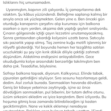
Islıklarını hiç umursamadım.
Uyanmıştım, kapının zili çalıyordu. İç çamaşırlarıma dek
ıslaktım. Şu kâbus yüzündendi. Belleğime saplanıp kalmış bir
anıyla onca sık yüzleşmekten. Gelen yine o. Ben önceki gün
oturduğu kanepenin çarşafını alıp kuruması için balkona
asarken o aynı yerden, akşama dek yaptığı şeyleri sıralıyordu.
Çınarın gölgesinde içtiği çayın lezzetini unutamayacakmış.
Sonra çantasından çıkardığı kolyesini uzattı bana. Satıcıyla
sıkı pazarlık yapıp almış. Taş zemine kuğu motifi işlenmiş bir
rölyefti gösterdiği. Yol boyunda hemen her tezgâhta satılan
ucuzluktaki şu şey için kırık dökük diliyle çektiği zahmeti
düşündüm. Aldatılma endişesini anlayabilirdim. Gece
okuduğumla kolye arasındaki benzerliğe takılmıştım ben
daha çok. Tesadüfse, böylesine.
Sofrayı balkona taşısak, diyorum. Kalkıyoruz. Elinde tabak,
çipuraları getirdiğini söylüyor. Sıra sosunu hazırlamaya geldi,
dedim. Asıl zorluk burada. Sarımsakları havanda dövdüm.
Geniş bir kâseye yeterince zeytinyağı, içine az önce
dövdüğüm sarımsakları, pul biberini, bir tutam defne otunu,
üzüm sirkesini ekledim ve iyice karıştırdım. Beni izliyordu. Bu
hoşuma gitmiş kısa zamanda bitirebileceğim işi kasten
geciktirmiştim. Nane ve kekik eklemeyi neredeyse
unutacaktım. Balıkları sosa bulayıp tabağı uzattım. “Şimdi