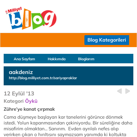
Blog Kategorileri
Ana Sayfam
Hakkımda
Bloglarım
aakdeniz
http://blog.milliyet.com.tr/sariyapraklar
12 Eylül '13
Kategori
Öykü
Zühre’ye kanat çırpmak
Cama düşmeye başlayan kar tanelerini görünce dönmek
istedi. Yolun kapanmasından çekiniyordu. Bir süreliğine daha
misafirim olmaktan... Sanırım. Evden ayrılalı nefes alıp
verirken çıkan o hırıltısını saymazsam yanımda ki koltukta