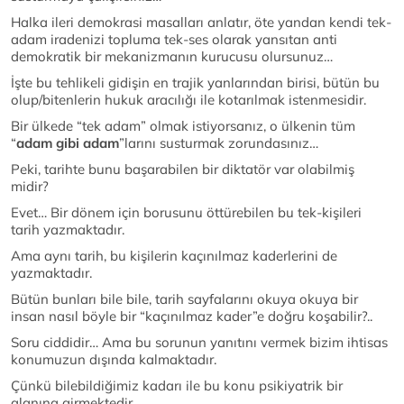
Halka ileri demokrasi masalları anlatır, öte yandan kendi tek-
adam iradenizi topluma tek-ses olarak yansıtan anti
demokratik bir mekanizmanın kurucusu olursunuz…
İşte bu tehlikeli gidişin en trajik yanlarından birisi, bütün bu
olup/bitenlerin hukuk aracılığı ile kotarılmak istenmesidir.
Bir ülkede “tek adam” olmak istiyorsanız, o ülkenin tüm
“
adam gibi adam
”larını susturmak zorundasınız…
Peki, tarihte bunu başarabilen bir diktatör var olabilmiş
midir?
Evet… Bir dönem için borusunu öttürebilen bu tek-kişileri
tarih yazmaktadır.
Ama aynı tarih, bu kişilerin kaçınılmaz kaderlerini de
yazmaktadır.
Bütün bunları bile bile, tarih sayfalarını okuya okuya bir
insan nasıl böyle bir “kaçınılmaz kader”e doğru koşabilir?..
Soru ciddidir… Ama bu sorunun yanıtını vermek bizim ihtisas
konumuzun dışında kalmaktadır.
Çünkü bilebildiğimiz kadarı ile bu konu psikiyatrik bir
alanına girmektedir.