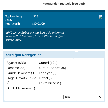
kategoriden rastgele blog getir
Toplam blog
: 913
: 485
Kayıt tarihi
: 30.01.09
1942 yılının Şubat ayında Bursa'da (Mehmet
Kemalettin'den olma, Emine İffet'ten doğma
olarak) dün..
Yazdığım Kategoriler
Siyaset (633)
Güncel (124)
Deneme (33)
Kültür - Sanat (30)
Gündelik Yaşam (8)
Edebiyat (6)
Doğal Hayat / Çevre
Futbol (5)
(6)
Çevre Bilinci (5)
Ben Bildiriyorum (5)