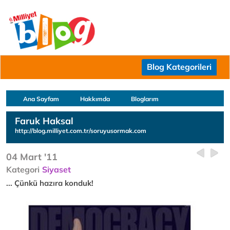
Blog Kategorileri
Ana Sayfam
Hakkımda
Bloglarım
Faruk Haksal
http://blog.milliyet.com.tr/soruyusormak.com
04 Mart '11
Kategori
Siyaset
... Çünkü hazıra konduk!