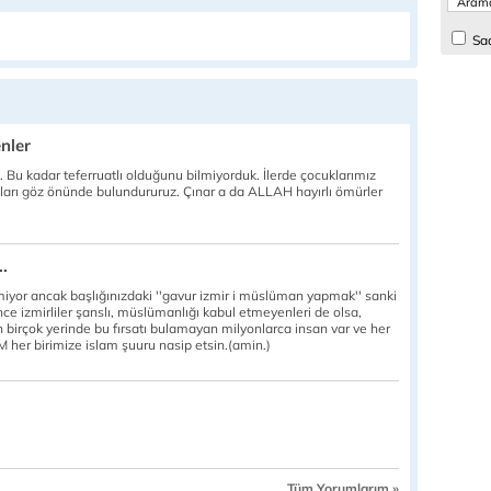
Sad
nler
 Bu kadar teferruatlı olduğunu bilmiyorduk. İlerde çocuklarımız
arı göz önünde bulundururuz. Çınar a da ALLAH hayırlı ömürler
.
miyor ancak başlığınızdaki ''gavur izmir i müslüman yapmak'' sanki
 izmirliler şanslı, müslümanlığı kabul etmeyenleri de olsa,
n birçok yerinde bu fırsatı bulamayan milyonlarca insan var ve her
her birimize islam şuuru nasip etsin.(amin.)
Tüm Yorumlarım »