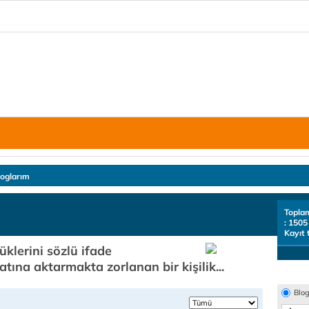
loglarım
Topla
: 1505
Kayıt 
klerini sözlü ifade
tına aktarmakta zorlanan bir kişilik...
Blo