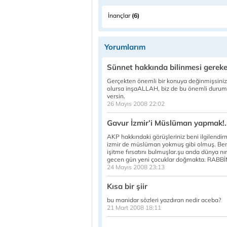
İnançlar
(6)
Yorumlarım
Sünnet hakkında bilinmesi gereke
Gerçekten önemli bir konuya değinmişsiniz.
olursa inşaALLAH, biz de bu önemli duruml
versin.
26 Mayıs 2008 22:02
Gavur İzmir’i Müslüman yapmak!..
AKP hakkındaki görüşleriniz beni ilgilendir
izmir de müslüman yokmuş gibi olmuş. Bence
işitme fırsatını bulmuşlar.şu anda dünya nı
gecen gün yeni çocuklar doğmakta. RABBİM 
24 Mayıs 2008 23:13
Kısa bir şiir
bu manidar sözleri yazdıran nedir aceba?
21 Mart 2008 18:11