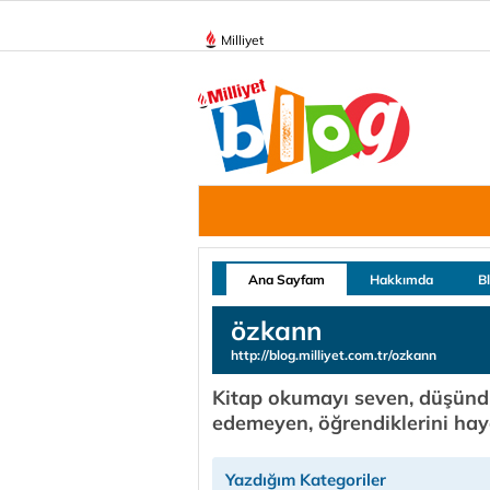
Milliyet
Ana Sayfam
Hakkımda
B
özkann
http://blog.milliyet.com.tr/ozkann
Kitap okumayı seven, düşündü
edemeyen, öğrendiklerini haya
Yazdığım Kategoriler