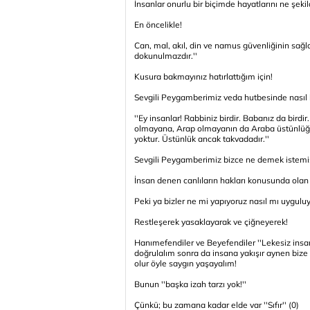
İnsanlar onurlu bir biçimde hayatlarını ne şekil
En öncelikle!
Can, mal, akıl, din ve namus güvenliğinin sağ
dokunulmazdır.''
Kusura bakmayınız hatırlattığım için!
Sevgili Peygamberimiz veda hutbesinde nasıl
''Ey insanlar! Rabbiniz birdir. Babanız da bird
olmayana, Arap olmayanın da Araba üstünlüğü 
yoktur. Üstünlük ancak takvadadır.''
Sevgili Peygamberimiz bizce ne demek istemiş
İnsan denen canlıların hakları konusunda olan e
Peki ya bizler ne mi yapıyoruz nasıl mı uyguluy
Restleşerek yasaklayarak ve çiğneyerek!
Hanımefendiler ve Beyefendiler ''Lekesiz insan 
doğrulalım sonra da insana yakışır aynen biz
olur öyle saygın yaşayalım!
Bunun ''başka izah tarzı yok!''
Çünkü; bu zamana kadar elde var ''Sıfır'' (0)