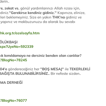
erin..
e, zekat vs.
gönül yardımlarınızı Allah rızası için,
diniz.
''Gerekirse kendiniz gidiniz.''
Kapınıza, elinize,
ileri beklemeyiniz. Size en yakın
THK'na
gidiniz ve
rı yapınız ve makbuzunuzu da alarak bu sevabı
hk.org.tr/ozelsayfa.htm
 BÖLÜKBAŞI
r.aspx?UyeNo=592339
ık kımıldamaya ne dersiniz benden olan canlılar?
spx?BlogNo=78245
04'e
göndereceğiniz her
''BOŞ MESAJ''
ile
TEKERLEKLİ
AĞIŞTA BULUNABİLİRSİNİZ..
Bir nefeste sizden..
ŞMA DERNEĞİ
spx?BlogNo=76077