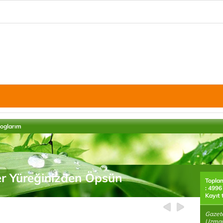
loglarım
r Yüreğinizden Öpsün
Topla
: 4996
Kayıt 
Gazete
Uzmanı