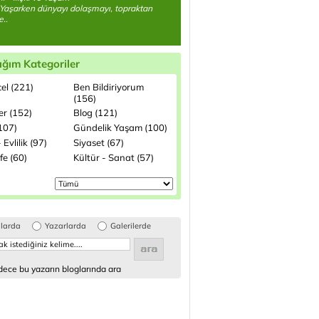
Yaşarken dünyayı dolaşmayı, topraktan
..
ığım Kategoriler
el (221)
Ben Bildiriyorum
(156)
ler (152)
Blog (121)
(107)
Gündelik Yaşam (100)
 Evlilik (97)
Siyaset (67)
fe (60)
Kültür - Sanat (57)
glarda
Yazarlarda
Galerilerde
ece bu yazarın bloglarında ara