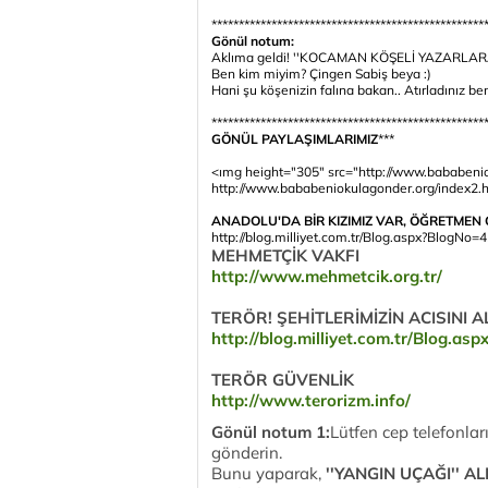
**************************************************
Gönül notum:
Aklıma geldi! ''KOCAMAN KÖŞELİ YAZARLARA'
Ben kim miyim? Çingen Sabiş beya :)
Hani şu köşenizin falına bakan.. Atırladınız ben
**************************************************
GÖNÜL PAYLAŞIMLARIMIZ
***
<ımg height="305" src="http://www.bababenio
http://www.bababeniokulagonder.org/index2.
ANADOLU'DA BİR KIZIMIZ VAR, ÖĞRETMEN
http://blog.milliyet.com.tr/Blog.aspx?BlogNo=
MEHMETÇİK VAKFI
http://www.mehmetcik.org.tr/
TERÖR! ŞEHİTLERİMİZİN ACISINI 
http://blog.milliyet.com.tr/Blog.a
TERÖR GÜVENLİK
http://www.terorizm.info/
Gönül notum 1:
Lütfen cep telefonla
gönderin.
Bunu yaparak,
''YANGIN UÇAĞI'' A