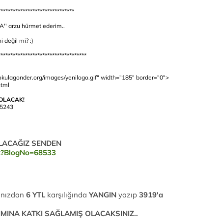
*******************************
' arzu hürmet ederim..
i değil mi? :)
************************************
kulagonder.org/images/yenilogo.gif" width="185" border="0">
html
 OLACAK!
45243
ALACAĞIZ SENDEN
spx?BlogNo=68533
rınızdan
6 YTL
karşılığında
YANGIN
yazıp
3919'a
LIMINA KATKI SAĞLAMIŞ OLACAKSINIZ..