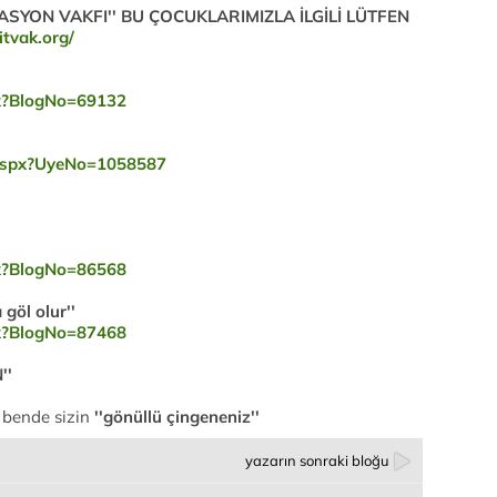
TASYON VAKFI'' BU ÇOCUKLARIMIZLA İLGİLİ LÜTFEN
itvak.org/
spx?BlogNo=69132
er.aspx?UyeNo=1058587
spx?BlogNo=86568
göl olur''
spx?BlogNo=87468
''
 bende sizin
''gönüllü çingeneniz''
yazarın sonraki bloğu