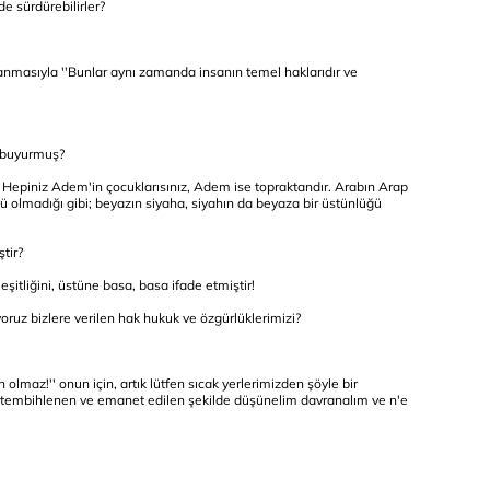
de sürdürebilirler?
lanmasıyla ''Bunlar aynı zamanda insanın temel haklarıdır ve
 buyurmuş?
ir. Hepiniz Adem'in çocuklarısınız, Adem ise topraktandır. Arabın Arap
olmadığı gibi; beyazın siyaha, siyahın da beyaza bir üstünlüğü
tir?
şitliğini, üstüne basa, basa ifade etmiştir!
oruz bizlere verilen hak hukuk ve özgürlüklerimizi?
olmaz!'' onun için, artık lütfen sıcak yerlerimizden şöyle bir
e tembihlenen ve emanet edilen şekilde düşünelim davranalım ve n'e