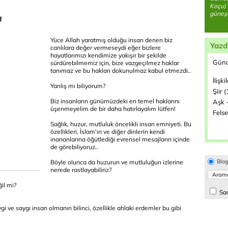
Koçu) 
güneşe
'
Yüce Allah yaratmış olduğu insan denen biz
Yazd
canlılara değer vermeseydi eğer bizlere
hayatlarımızı kendimize yakışır bir şekilde
Günc
sürdürebilmemiz için, bize vazgeçilmez haklar
tanımaz ve bu hakları dokunulmaz kabul etmezdi..
İlişki
Yanlış mı biliyorum?
Şiir 
Biz insanların günümüzdeki en temel haklarını
Aşk -
üşenmeyelim de bir daha hatırlayalım lütfen!
Felse
Sağlık, huzur, mutluluk öncelikli insan emniyeti. Bu
özellikleri, İslam'ın ve diğer dinlerin kendi
inananlarına öğütlediği evrensel mesajların içinde
de görebiliyoruz..
Blo
Böyle olunca da huzurun ve mutluluğun izlerine
nerede rastlayabiliriz?
il mi?
Sad
sevgi ve saygı insan olmanın bilinci, özellikle ahlaki erdemler bu gibi