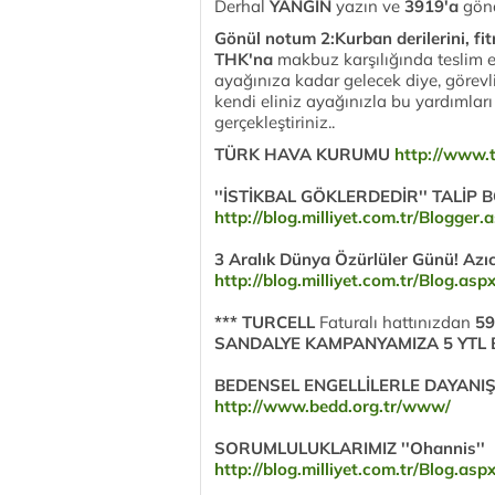
Derhal
YANGIN
yazın ve
3919'a
gönd
Gönül notum 2:Kurban derilerini, fitr
THK'na
makbuz karşılığında teslim e
ayağınıza kadar gelecek diye, görevl
kendi eliniz ayağınızla bu yardımla
gerçekleştiriniz..
TÜRK HAVA KURUMU
http://www.t
''İSTİKBAL GÖKLERDEDİR'' TALİP
http://blog.milliyet.com.tr/Blogge
3 Aralık Dünya Özürlüler Günü! Azıc
http://blog.milliyet.com.tr/Blog.a
*** TURCELL
Faturalı hattınızdan
59
SANDALYE KAMPANYAMIZA 5 YTL B
BEDENSEL ENGELLİLERLE DAYANI
http://www.bedd.org.tr/www/
SORUMLULUKLARIMIZ ''Ohannis''
http://blog.milliyet.com.tr/Blog.a