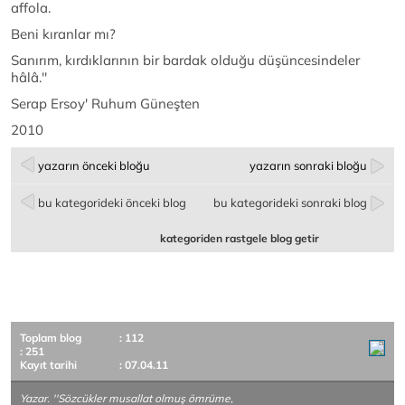
affola.
Beni kıranlar mı?
Sanırım, kırdıklarının bir bardak olduğu düşüncesindeler
hâlâ.''
Serap Ersoy' Ruhum Güneşten
2010
yazarın önceki bloğu
yazarın sonraki bloğu
bu kategorideki önceki blog
bu kategorideki sonraki blog
kategoriden rastgele blog getir
Toplam blog
: 112
: 251
Kayıt tarihi
: 07.04.11
Yazar. ''Sözcükler musallat olmuş ömrüme,