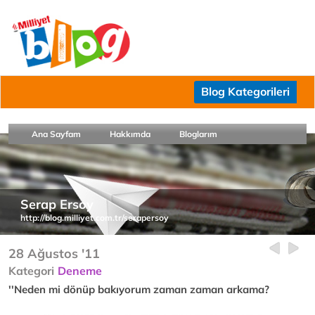
Blog Kategorileri
Ana Sayfam
Hakkımda
Bloglarım
Serap Ersoy
http://blog.milliyet.com.tr/serapersoy
28 Ağustos '11
Kategori
Deneme
''Neden mi dönüp bakıyorum zaman zaman arkama?