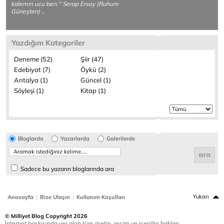
kalemin ucu ben.'' Serap Ersoy (Ruhum
Güneşten) ..
Yazdığım Kategoriler
Deneme (52)
Şiir (47)
Edebiyat (7)
Öykü (2)
Antalya (1)
Güncel (1)
Söyleşi (1)
Kitap (1)
Bloglarda
Yazarlarda
Galerilerde
Sadece bu yazarın bloglarında ara
|
|
Yukarı
Anasayfa
Bize Ulaşın
Kullanım Koşulları
© Milliyet Blog Copyright 2026
İnternet baskısında yer alan tüm metin, resim ve içeriğin hakları