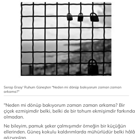
Serap Ersoy' Ruhum Güneşten ''Neden mi dönüp bakıyorum zaman zaman
arkama?''
''Neden mi dönüp bakıyorum zaman zaman arkama? Bir
çiçek ezmişimdir belki, belki de bir tohum ekmişimdir farkında
olmadan.
Ne bileyim, pamuk şeker çalmışımdır örneğin bir küçüğün
ellerinden. Güneş kokulu kaldırımlarda mühürlüdür belki hâlâ
gözyaşları.