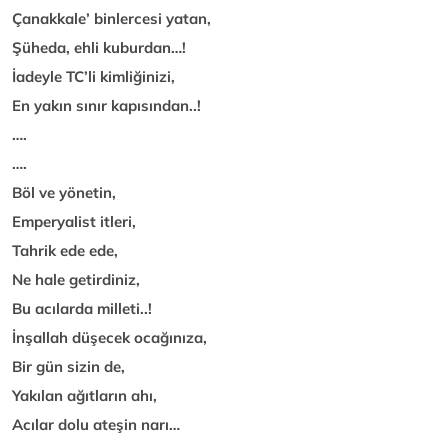
Çanakkale’ binlercesi yatan,
Şüheda, ehli kuburdan…!
İadeyle TC’li kimliğinizi,
En yakın sınır kapısından..!
….
….
Böl ve yönetin,
Emperyalist itleri,
Tahrik ede ede,
Ne hale getirdiniz,
Bu acılarda milleti..!
İnşallah düşecek ocağınıza,
Bir gün sizin de,
Yakılan ağıtların ahı,
Acılar dolu ateşin narı…