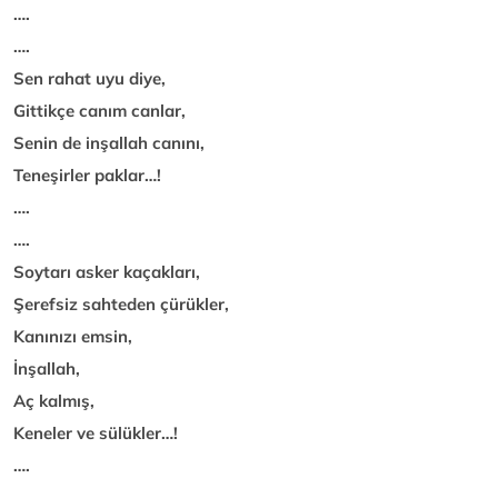
….
….
Sen rahat uyu diye,
Gittikçe canım canlar,
Senin de inşallah canını,
Teneşirler paklar…!
….
….
Soytarı asker kaçakları,
Şerefsiz sahteden çürükler,
Kanınızı emsin,
İnşallah,
Aç kalmış,
Keneler ve sülükler…!
….
….