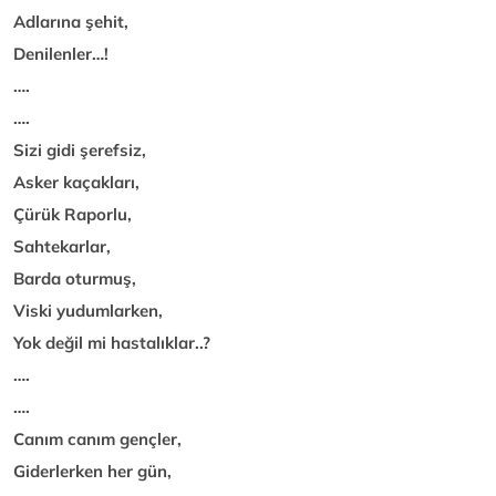
Adlarına şehit,
Denilenler…!
….
….
Sizi gidi şerefsiz,
Asker kaçakları,
Çürük Raporlu,
Sahtekarlar,
Barda oturmuş,
Viski yudumlarken,
Yok değil mi hastalıklar..?
….
….
Canım canım gençler,
Giderlerken her gün,