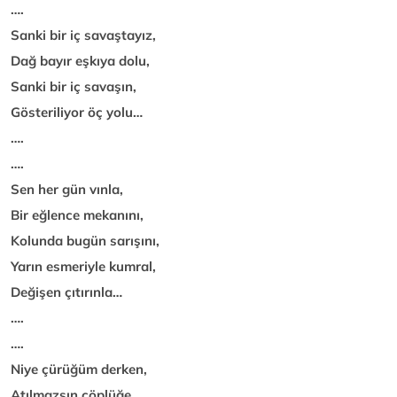
….
Sanki bir iç savaştayız,
Dağ bayır eşkıya dolu,
Sanki bir iç savaşın,
Gösteriliyor öç yolu…
….
….
Sen her gün vınla,
Bir eğlence mekanını,
Kolunda bugün sarışını,
Yarın esmeriyle kumral,
Değişen çıtırınla…
….
….
Niye çürüğüm derken,
Atılmazsın çöplüğe,