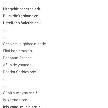
….
Her şehit cenazesinde,
Bu aktörü şahaneler,
Üstelik en önlerdeler…!
….
….
Geziyorsun göbeğin önde,
Elini bağlamış da,
Poponun üzerine,
Afilin de yanında,
Bağdat Caddesinde…!
….
….
Günü suçlayan sen..!
İşi kotaran sen..!
İçin yandı mı hiç senin,