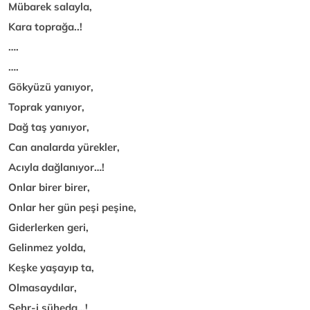
Mübarek salayla,
Kara toprağa..!
….
….
Gökyüzü yanıyor,
Toprak yanıyor,
Dağ taş yanıyor,
Can analarda yürekler,
Acıyla dağlanıyor…!
Onlar birer birer,
Onlar her gün peşi peşine,
Giderlerken geri,
Gelinmez yolda,
Keşke yaşayıp ta,
Olmasaydılar,
Şehr-i şüheda…!