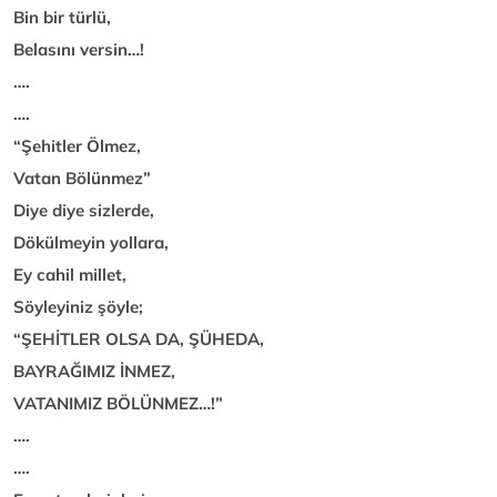
Bin bir türlü,
Belasını versin…!
….
….
“Şehitler Ölmez,
Vatan Bölünmez”
Diye diye sizlerde,
Dökülmeyin yollara,
Ey cahil millet,
Söyleyiniz şöyle;
“ŞEHİTLER OLSA DA, ŞÜHEDA,
BAYRAĞIMIZ İNMEZ,
VATANIMIZ BÖLÜNMEZ…!”
….
….