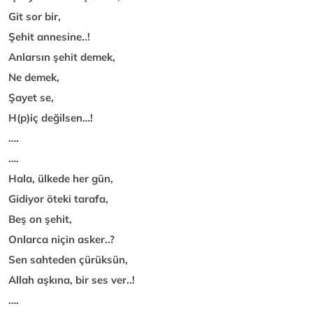
Git sor bir,
Şehit annesine..!
Anlarsın şehit demek,
Ne demek,
Şayet se,
H
(p)
iç değilsen…!
….
….
Hala, ülkede her gün,
Gidiyor öteki tarafa,
Beş on şehit,
Onlarca niçin asker..?
Sen sahteden çürüksün,
Allah aşkına, bir ses ver..!
….