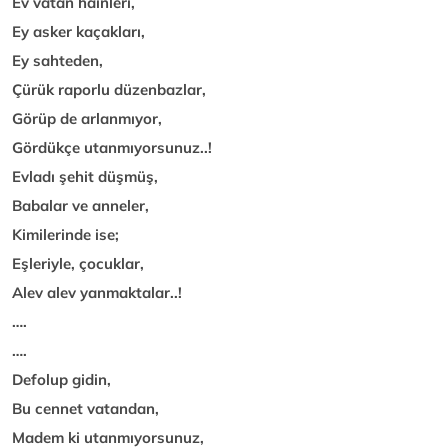
Ev vatan hainleri,
Ey asker kaçakları,
Ey sahteden,
Çürük raporlu düzenbazlar,
Görüp de arlanmıyor,
Gördükçe utanmıyorsunuz..!
Evladı şehit düşmüş,
Babalar ve anneler,
Kimilerinde ise;
Eşleriyle, çocuklar,
Alev alev yanmaktalar..!
….
….
Defolup gidin,
Bu cennet vatandan,
Madem ki utanmıyorsunuz,