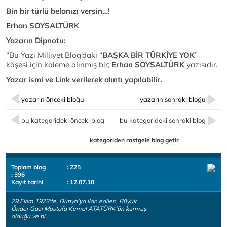
Bin bir türlü belanızı versin…!
Erhan SOYSALTÜRK
Yazarın Dipnotu:
“Bu Yazı Milliyet Blog’daki “
BAŞKA BİR TÜRKİYE YOK
”
köşesi için kaleme alınmış bir;
Erhan SOYSALTÜRK
yazısıdır.
Yazar ismi ve Link verilerek alıntı yapılabilir.
yazarın önceki bloğu
yazarın sonraki bloğu
bu kategorideki önceki blog
bu kategorideki sonraki blog
kategoriden rastgele blog getir
Toplam blog
: 225
: 396
Kayıt tarihi
: 12.07.10
29 Ekim 1923'te, Dünya'ya ilan edilen, Büyük
Önder Gazi Mustafa Kemal ATATÜRK'ün kurmuş
olduğu ve bi..