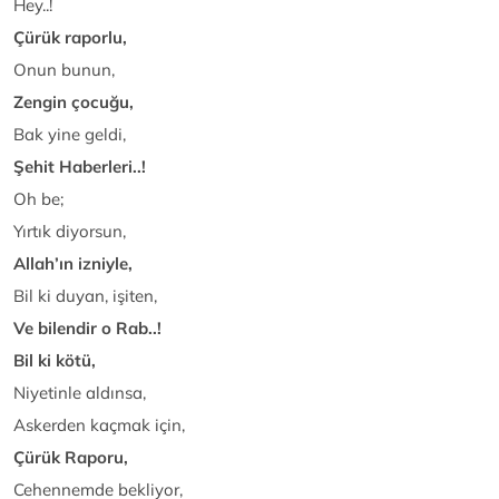
Hey..!
Çürük raporlu,
Onun bunun,
Zengin çocuğu,
Bak yine geldi,
Şehit Haberleri..!
Oh be;
Yırtık diyorsun,
Allah’ın izniyle,
Bil ki duyan, işiten,
Ve bilendir o Rab..!
Bil ki kötü,
Niyetinle aldınsa,
Askerden kaçmak için,
Çürük Raporu,
Cehennemde bekliyor,