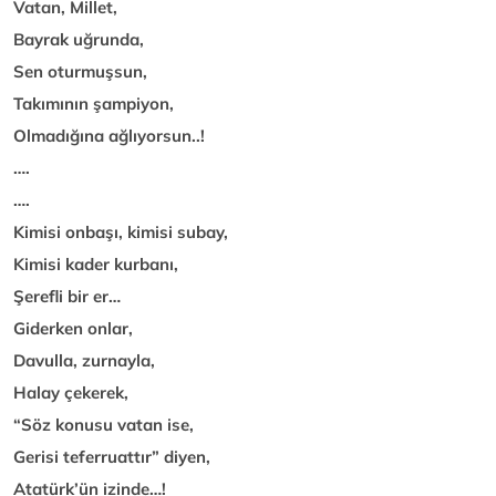
Vatan, Millet,
Bayrak uğrunda,
Sen oturmuşsun,
Takımının şampiyon,
Olmadığına ağlıyorsun..!
….
….
Kimisi onbaşı, kimisi subay,
Kimisi kader kurbanı,
Şerefli bir er…
Giderken onlar,
Davulla, zurnayla,
Halay çekerek,
“Söz konusu vatan ise,
Gerisi teferruattır” diyen,
Atatürk’ün izinde…!