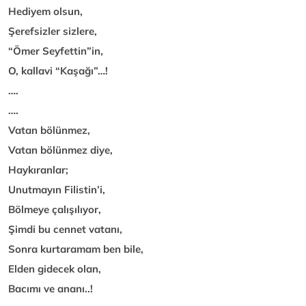
Hediyem olsun,
Şerefsizler sizlere,
“Ömer Seyfettin”in,
O, kallavi “Kaşağı”…!
….
….
Vatan bölünmez,
Vatan bölünmez diye,
Haykıranlar;
Unutmayın Filistin’i,
Bölmeye çalışılıyor,
Şimdi bu cennet vatanı,
Sonra kurtaramam ben bile,
Elden gidecek olan,
Bacımı ve ananı..!