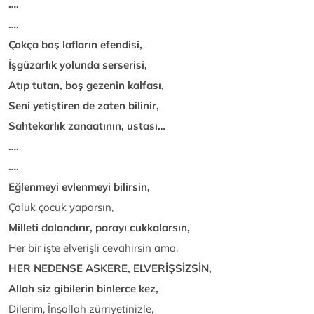
….
….
Çokça boş lafların efendisi,
İşgüzarlık yolunda serserisi,
Atıp tutan, boş gezenin kalfası,
Seni yetiştiren de zaten bilinir,
Sahtekarlık zanaatının, ustası…
….
….
Eğlenmeyi evlenmeyi bilirsin,
Çoluk çocuk yaparsın,
Milleti dolandırır, parayı cukkalarsın,
Her bir işte elverişli cevahirsin ama,
HER NEDENSE ASKERE, ELVERİŞSİZSİN,
Allah siz gibilerin binlerce kez,
Dilerim, İnşallah zürriyetinizle,