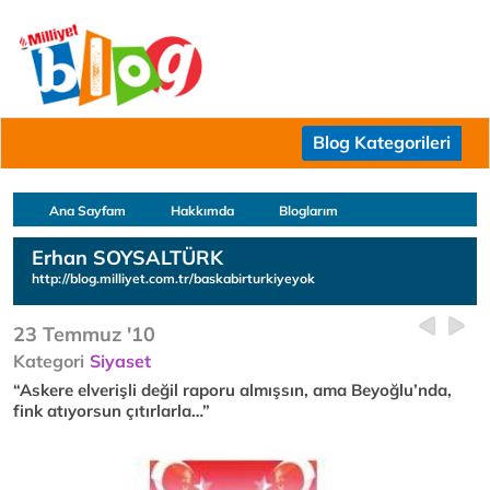
Blog Kategorileri
Ana Sayfam
Hakkımda
Bloglarım
Erhan SOYSALTÜRK
http://blog.milliyet.com.tr/baskabirturkiyeyok
23 Temmuz '10
Kategori
Siyaset
“Askere elverişli değil raporu almışsın, ama Beyoğlu’nda,
fink atıyorsun çıtırlarla…”