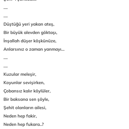
….
….
Düştüğü yeri yakan ateş,
Bir büyük alevden göktaşı,
İnşallah düşer köşkünüze,
Anlarsınız o zaman yanmayı…
….
….
Kuzular meleşir,
Koyunlar sevişirken,
Çobansız kalır köylüler,
Bir baksana sen şöyle,
Şehit olanların ailesi,
Neden hep fakir,
Neden hep fukara..?