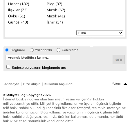
Haber (182)
Blog (87)
İlişkiler (73)
Mizah (67)
Öykü (51)
Müzik (41)
Güncel (40)
İzmir (34)
Bloglarda
Yazarlarda
Galerilerde
Sadece bu yazarın bloglarında ara
|
|
Yukarı
Anasayfa
Bize Ulaşın
Kullanım Koşulları
© Milliyet Blog Copyright 2026
İnternet baskısında yer alan tüm metin, resim ve içeriğin hakları
milliyet.com.tr'ye aittir. Milliyet Blog kullanıcıları ve üyeleri, üçüncü kişilerin
telif hakkı sahibi bulunduğu her türlü fikri eser, fotoğraf, resim vb. materyal ve
ürünleri kullanamazlar. Blog kullanıcı ve yazarlarının, üçüncü kişilerin telif
hakkı sahibi olduğu yazı, resim vb. ürünleri kullanması durumunda, her türlü
hukuki ve cezai sorumluluk kendilerine aittir.