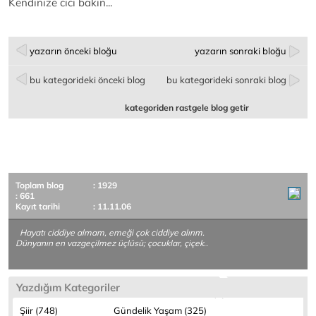
Kendinize cici bakın...
yazarın önceki bloğu
yazarın sonraki bloğu
bu kategorideki önceki blog
bu kategorideki sonraki blog
kategoriden rastgele blog getir
Toplam blog
: 1929
: 661
Kayıt tarihi
: 11.11.06
Hayatı ciddiye almam, emeği çok ciddiye alırım.
Dünyanın en vazgeçilmez üçlüsü; çocuklar, çiçek..
Yazdığım Kategoriler
Şiir (748)
Gündelik Yaşam (325)