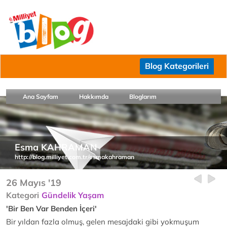
Blog Kategorileri
Ana Sayfam
Hakkımda
Bloglarım
Esma KAHRAMAN
http://blog.milliyet.com.tr/esmakahraman
26 Mayıs '19
Kategori
Gündelik Yaşam
'Bir Ben Var Benden İçeri'
Bir yıldan fazla olmuş, gelen mesajdaki gibi yokmuşum