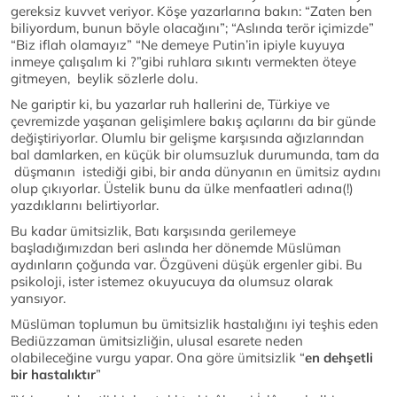
gereksiz kuvvet veriyor. Köşe yazarlarına bakın: “Zaten ben
biliyordum, bunun böyle olacağını”; “Aslında terör içimizde”
“Biz iflah olamayız” “Ne demeye Putin’in ipiyle kuyuya
inmeye çalışalım ki ?”gibi ruhlara sıkıntı vermekten öteye
gitmeyen, beylik sözlerle dolu.
Ne gariptir ki, bu yazarlar ruh hallerini de, Türkiye ve
çevremizde yaşanan gelişimlere bakış açılarını da bir günde
değiştiriyorlar. Olumlu bir gelişme karşısında ağızlarından
bal damlarken, en küçük bir olumsuzluk durumunda, tam da
düşmanın istediği gibi, bir anda dünyanın en ümitsiz aydını
olup çıkıyorlar. Üstelik bunu da ülke menfaatleri adına(!)
yazdıklarını belirtiyorlar.
Bu kadar ümitsizlik, Batı karşısında gerilemeye
başladığımızdan beri aslında her dönemde Müslüman
aydınların çoğunda var. Özgüveni düşük ergenler gibi. Bu
psikoloji, ister istemez okuyucuya da olumsuz olarak
yansıyor.
Müslüman toplumun bu ümitsizlik hastalığını iyi teşhis eden
Bediüzzaman ümitsizliğin, ulusal esarete neden
olabileceğine vurgu yapar. Ona göre ümitsizlik “
en dehşetli
bir hastalıktır
”