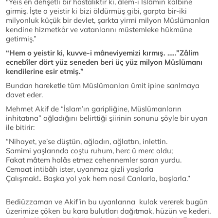
"Yeis en dehşetli bir hastalıktır ki, âlem-i İslâmın kalbine
girmiş. İşte o yeistir ki bizi öldürmüş gibi, garpta bir-iki
milyonluk küçük bir devlet, şarkta yirmi milyon Müslümanları
kendine hizmetkâr ve vatanlarını müstemleke hükmüne
getirmiş.”
“Hem o yeistir ki, kuvve-i mâneviyemizi kırmış. …..”Zâlim
ecnebîler dört yüz seneden beri üç yüz milyon Müslümanı
kendilerine esir etmiş.”
Bundan hareketle tüm Müslümanları ümit ipine sarılmaya
davet eder.
Mehmet Akif de “İslam’ın garipliğine, Müslümanların
inhitatına” ağladığını belirttiği şiirinin sonunu şöyle bir uyarı
ile bitirir:
“Nihayet, ye’se düştün, ağladın, ağlattın, inlettin.
Samimi yaşlarında coştu ruhum, herc ü merc oldu;
Fakat mâtem halâs etmez cehennemler saran yurdu.
Cemaat intibâh ister, uyanmaz gizli yaşlarla
Çalışmak!.. Başka yol yok hem nasıl Canlarla, başlarla.”
Bediüzzaman ve Akif’in bu uyarılarına kulak vererek bugün
üzerimize çöken bu kara bulutları dağıtmak, hüzün ve kederi,