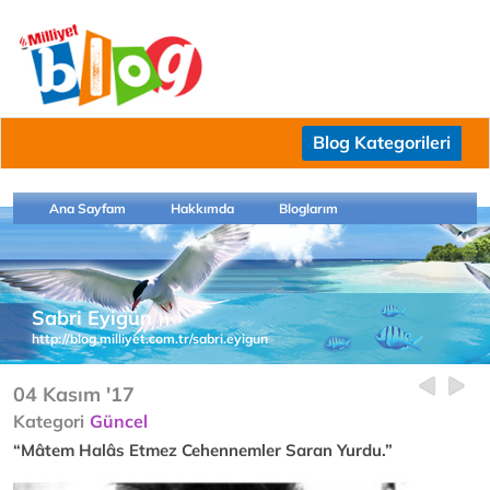
Blog Kategorileri
Ana Sayfam
Hakkımda
Bloglarım
Sabri Eyigün
http://blog.milliyet.com.tr/sabri.eyigun
04 Kasım '17
Kategori
Güncel
“Mâtem Halâs Etmez Cehennemler Saran Yurdu.”