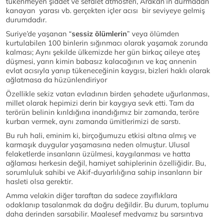
tükenmeyen şiddet ve sefalet atmosferi, Arakan’ın durmadan
kanayan yarası vb. gerçekten içler acısı bir seviyeye gelmiş
durumdadır.
Suriye’de yaşanan “
sessiz ölümlerin
” veya ölümden
kurtulabilen 100 binlerin sığınmacı olarak yaşamak zorunda
kalması; Aynı şekilde ülkemizde her gün birkaç aileye ateş
düşmesi, yarın kimin babasız kalacağının ve kaç annenin
evlat acısıyla yanıp tükeneceğinin kaygısı, bizleri haklı olarak
ağlatmasa da hüzünlendiriyor
Özellikle sekiz vatan evladının birden şehadete uğurlanması,
millet olarak hepimizi derin bir kaygıya sevk etti. Tam da
terörün belinin kırıldığına inandığımız bir zamanda, teröre
kurban vermek, aynı zamanda ümitlerimizi de sarstı.
Bu ruh hali, eminim ki, birçoğumuzu etkisi altına almış ve
karmaşık duygular yaşamasına neden olmuştur. Ulusal
felaketlerde insanların üzülmesi, kaygılanması ve hatta
ağlaması herkesin değil, hamiyet sahiplerinin özelliğidir. Bu,
sorumluluk sahibi ve Akif-duyarlılığına sahip insanların bir
hasleti olsa gerektir.
Amma velakin diğer taraftan da sadece zayıflıklara
odaklanıp tasalanmak da doğru değildir. Bu durum, toplumu
daha derinden sarsabilir. Maalesef medyamız bu sarsıntıya