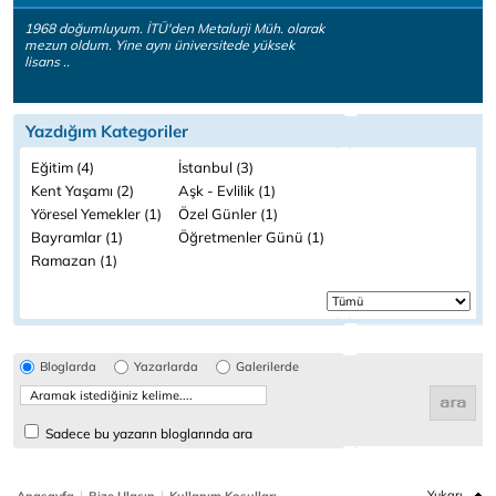
1968 doğumluyum. İTÜ'den Metalurji Müh. olarak
mezun oldum. Yine aynı üniversitede yüksek
lisans ..
Yazdığım Kategoriler
Eğitim (4)
İstanbul (3)
Kent Yaşamı (2)
Aşk - Evlilik (1)
Yöresel Yemekler (1)
Özel Günler (1)
Bayramlar (1)
Öğretmenler Günü (1)
Ramazan (1)
Bloglarda
Yazarlarda
Galerilerde
Sadece bu yazarın bloglarında ara
|
|
Yukarı