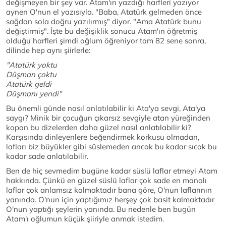
değişmeyen bir şey var. Atam'ın yazdığı harfleri yazıyor
aynen O'nun el yazısıyla. "Baba, Atatürk gelmeden önce
sağdan sola doğru yazılırmış" diyor. "Ama Atatürk bunu
değiştirmiş". İşte bu değişiklik sonucu Atam'ın öğretmiş
olduğu harfleri şimdi oğlum öğreniyor tam 82 sene sonra,
dilinde hep aynı şiirlerle:
"Atatürk yoktu
Düşman çoktu
Atatürk geldi
Düşmanı yendi"
Bu önemli günde nasıl anlatılabilir ki Ata'ya sevgi, Ata'ya
saygı? Minik bir çocuğun çıkarsız sevgiyle atan yüreğinden
kopan bu dizelerden daha güzel nasıl anlatılabilir ki?
Karşısında dinleyenlere beğendirmek korkusu olmadan,
lafları biz büyükler gibi süslemeden ancak bu kadar sıcak bu
kadar sade anlatılabilir.
Ben de hiç sevmedim bugüne kadar süslü laflar etmeyi Atam
hakkında. Çünkü en güzel süslü laflar çok sade en manalı
laflar çok anlamsız kalmaktadır bana göre, O'nun laflarının
yanında. O'nun için yaptığımız herşey çok basit kalmaktadır
O'nun yaptığı şeylerin yanında. Bu nedenle ben bugün
Atam'ı oğlumun küçük şiiriyle anmak istedim.