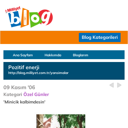
Blog Kategorileri
Ana Sayfam
Hakkımda
Bloglarım
Pozitif enerji
http://blog.milliyet.com.tr/yansimalar
09 Kasım '06
Kategori
Özel Günler
'Minicik kalbimdesin'