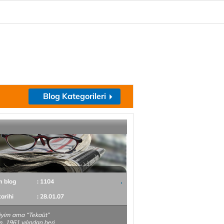
Blog Kategorileri
m blog
: 1104
tarihi
: 28.01.07
iyim ama “Tekaüt”
m. 1961 yılından beri