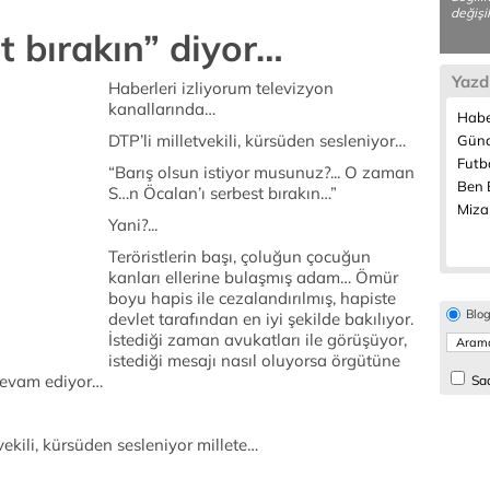
değişi
t bırakın” diyor…
Yazd
Haberleri izliyorum televizyon
kanallarında…
Habe
DTP’li milletvekili, kürsüden sesleniyor…
Günd
Futbo
“Barış olsun istiyor musunuz?... O zaman
Ben B
S…n Öcalan’ı serbest bırakın…”
Miza
Yani?...
Teröristlerin başı, çoluğun çocuğun
kanları ellerine bulaşmış adam… Ömür
boyu hapis ile cezalandırılmış, hapiste
Blo
devlet tarafından en iyi şekilde bakılıyor.
İstediği zaman avukatları ile görüşüyor,
istediği mesajı nasıl oluyorsa örgütüne
devam ediyor…
Sad
ekili, kürsüden sesleniyor millete…