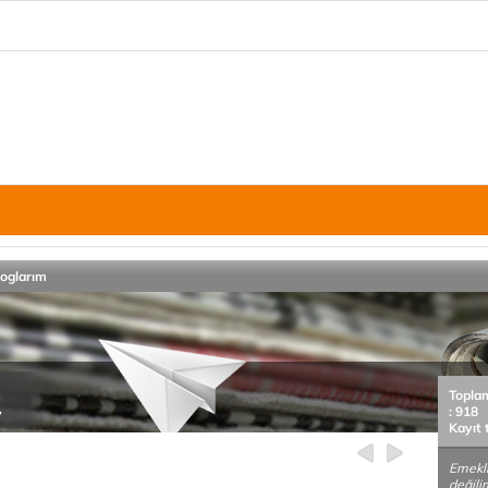
loglarım
Topla
: 918
y
Kayıt 
Emekl
değili