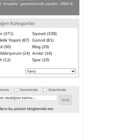
k “Anadolu” gazetelerinde yazdım. 1984-8..
ığım Kategoriler
r (371)
Siyaset (338)
elik Yaşam (87)
Güncel (81)
l (30)
Blog (29)
ildiriyorum (24)
Anılar (16)
h (12)
Spor (10)
glarda
Yazarlarda
Galerilerde
ece bu yazarın bloglarında ara