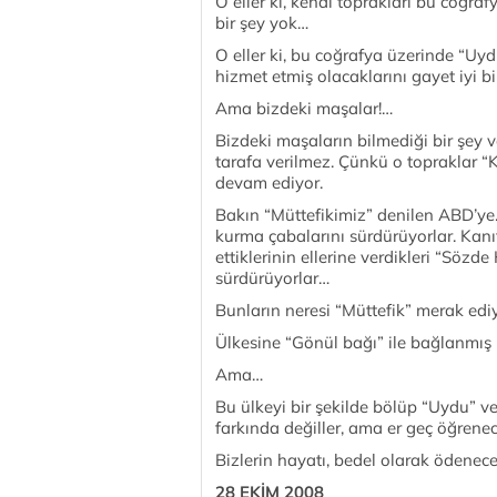
O eller ki, kendi toprakları bu coğr
bir şey yok…
O eller ki, bu coğrafya üzerinde “Uy
hizmet etmiş olacaklarını gayet iyi bi
Ama bizdeki maşalar!…
Bizdeki maşaların bilmediği bir şey v
tarafa verilmez. Çünkü o topraklar “
devam ediyor.
Bakın “Müttefikimiz” denilen ABD’ye…
kurma çabalarını sürdürüyorlar. Kanı
ettiklerinin ellerine verdikleri “Sözd
sürdürüyorlar…
Bunların neresi “Müttefik” merak e
Ülkesine “Gönül bağı” ile bağlanmış h
Ama…
Bu ülkeyi bir şekilde bölüp “Uydu” 
farkında değiller, ama er geç öğrene
Bizlerin hayatı, bedel olarak ödenec
28 EKİM 2008