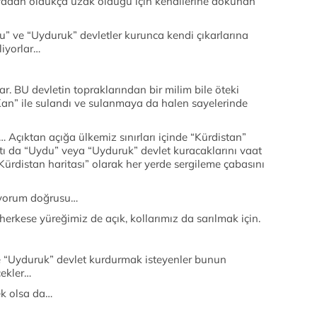
afyadan oldukça uzak olduğu için kendilerine dokunan
du” ve “Uyduruk” devletler kurunca kendi çıkarlarına
liyorlar…
ar. BU devletin topraklarından bir milim bile öteki
Kan” ile sulandı ve sulanmaya da halen sayelerinde
 Açıktan açığa ülkemiz sınırları içinde “Kürdistan”
tı da “Uydu” veya “Uyduruk” devlet kuracaklarını vaat
e Kürdistan haritası” olarak her yerde sergileme çabasını
diyorum doğrusu…
erkese yüreğimiz de açık, kollarımız da sarılmak için.
ve “Uyduruk” devlet kurdurmak isteyenler bunun
cekler…
ek olsa da…