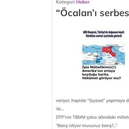
Kategori
Haber
“Öcalan’ı serbes
veriyor, hapiste “Siyaset” yapmaya 
Ve…
DTP’nin TBMM çatısı altındaki milletv
“Barış istiyor musunuz barış?...”