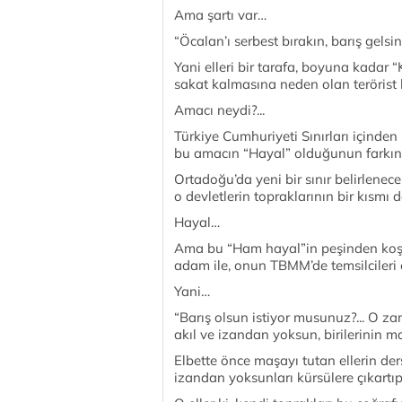
Ama şartı var…
“Öcalan’ı serbest bırakın, barış gelsi
Yani elleri bir tarafa, boyuna kadar
sakat kalmasına neden olan terörist 
Amacı neydi?...
Türkiye Cumhuriyeti Sınırları içinden
bu amacın “Hayal” olduğunun farkınd
Ortadoğu’da yeni bir sınır belirlenec
o devletlerin topraklarının bir kısmı
Hayal…
Ama bu “Ham hayal”in peşinden koşan
adam ile, onun TBMM’de temsilcileri
Yani…
“Barış olsun istiyor musunuz?... O z
akıl ve izandan yoksun, birilerinin m
Elbette önce maşayı tutan ellerin ders
izandan yoksunları kürsülere çıkartı