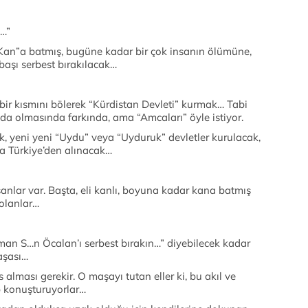
n…”
 “Kan”a batmış, bugüne kadar bir çok insanın ölümüne,
başı serbest bırakılacak…
 bir kısmını bölerek “Kürdistan Devleti” kurmak… Tabi
a olmasında farkında, ama “Amcaları” öyle istiyor.
ek, yeni yeni “Uydu” veya “Uyduruk” devletler kurulacak,
 da Türkiye’den alınacak…
lar var. Başta, eli kanlı, boyuna kadar kana batmış
 olanlar…
aman S…n Öcalan’ı serbest bırakın…” diyebilecek kadar
aşası…
 alması gerekir. O maşayı tutan eller ki, bu akıl ve
p konuşturuyorlar…