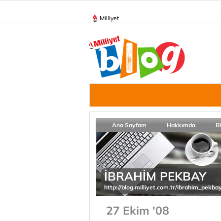
Milliyet
Ana Sayfam
Hakkımda
B
İBRAHİM PEKBAY
http://blog.milliyet.com.tr/ibrahim_pekba
27 Ekim '08