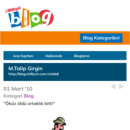
Blog Kategorileri
Ana Sayfam
Hakkımda
Bloglarım
M.Talip Girgin
http://blog.milliyet.com.tr/adali
01 Mart '10
Kategori
Blog
"Öküz öldü ortaklık bitti"