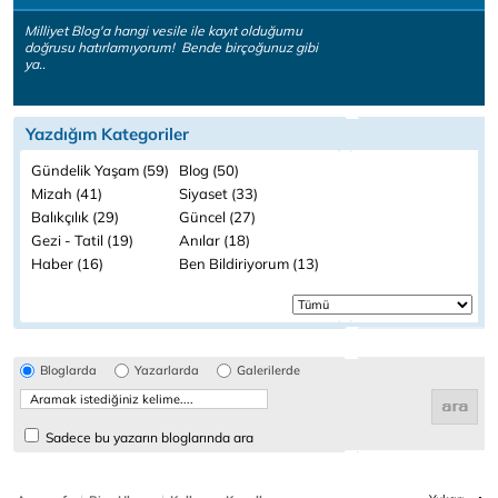
Milliyet Blog'a hangi vesile ile kayıt olduğumu
doğrusu hatırlamıyorum! Bende birçoğunuz gibi
ya..
Yazdığım Kategoriler
Gündelik Yaşam (59)
Blog (50)
Mizah (41)
Siyaset (33)
Balıkçılık (29)
Güncel (27)
Gezi - Tatil (19)
Anılar (18)
Haber (16)
Ben Bildiriyorum (13)
Bloglarda
Yazarlarda
Galerilerde
Sadece bu yazarın bloglarında ara