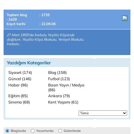
Toplam blog
: 1735
: 2429
Kayıt tarihi
: 22.09.06
27 Mart 1959'da İnebolu Yeşilöz Köyünde
doğdum. Yeşilöz Köyü İlkokulu, Yeniyol İlkokulu,
İnebolu ..
Yazdığım Kategoriler
Siyaset (174)
Blog (158)
Güncel (146)
Futbol (123)
Haber (96)
Basın Yayın / Medya
(86)
Eğitim (85)
Ankara (79)
Sinema (68)
Kent Yaşamı (61)
Bloglarda
Yazarlarda
Galerilerde