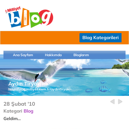
Blog Kategorileri
Ana Sayfam
Hakkımda
Bloglarım
Aydın Tiryaki
http://blog.milliyet.com.tr/aydintiryaki
28 Şubat '10
Kategori
Blog
Geldim…