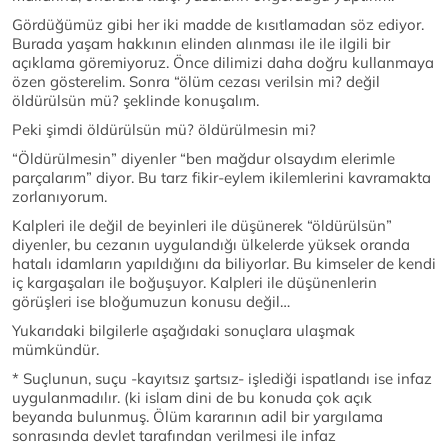
Gördüğümüz gibi her iki madde de kısıtlamadan söz ediyor.
Burada yaşam hakkının elinden alınması ile ile ilgili bir
açıklama göremiyoruz. Önce dilimizi daha doğru kullanmaya
özen gösterelim. Sonra “ölüm cezası verilsin mi? değil
öldürülsün mü? şeklinde konuşalım.
Peki şimdi öldürülsün mü? öldürülmesin mi?
“Öldürülmesin” diyenler “ben mağdur olsaydım elerimle
parçalarım” diyor. Bu tarz fikir-eylem ikilemlerini kavramakta
zorlanıyorum.
Kalpleri ile değil de beyinleri ile düşünerek “öldürülsün”
diyenler, bu cezanın uygulandığı ülkelerde yüksek oranda
hatalı idamların yapıldığını da biliyorlar. Bu kimseler de kendi
iç kargaşaları ile boğuşuyor. Kalpleri ile düşünenlerin
görüşleri ise bloğumuzun konusu değil…
Yukarıdaki bilgilerle aşağıdaki sonuçlara ulaşmak
mümkündür.
* Suçlunun, suçu -kayıtsız şartsız- işlediği ispatlandı ise infaz
uygulanmadılır. (ki islam dini de bu konuda çok açık
beyanda bulunmuş. Ölüm kararının adil bir yargılama
sonrasında devlet tarafından verilmesi ile infaz