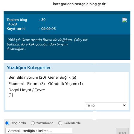
kategoriden rastgele blog getir
Toplam blog
: 30
: 4628
Kayıt tarihi
: 09.09.06
1968 yılı Ocak ayında Bursa'da doğdum. Çiftçi bir
babanın iki erkek çocuğundan biriyim.
Askerliğim..
Yazdığım Kategoriler
Ben Bildiriyorum (20)
Genel Sağlık (5)
Ekonomi - Finans (3)
Gündelik Yaşam (1)
Doğal Hayat / Çevre
(1)
Bloglarda
Yazarlarda
Galerilerde