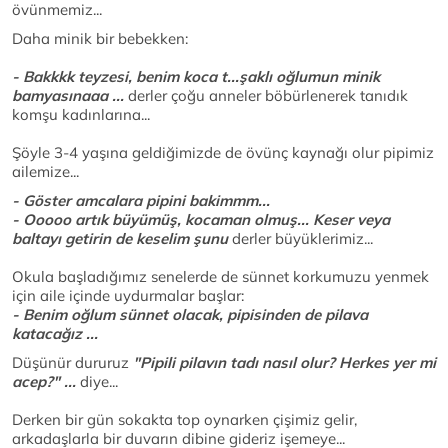
övünmemiz...
Daha minik bir bebekken:
- Bakkkk teyzesi, benim koca t...şaklı oğlumun minik
bamyasınaaa ...
derler çoğu anneler böbürlenerek tanıdık
komşu kadınlarına...
Şöyle 3-4 yaşına geldiğimizde de övünç kaynağı olur pipimiz
ailemize...
- Göster amcalara pipini bakimmm...
- Ooooo artık büyümüş, kocaman olmuş... Keser veya
baltayı getirin de keselim şunu
derler büyüklerimiz...
Okula başladığımız senelerde de sünnet korkumuzu yenmek
için aile içinde uydurmalar başlar:
- Benim oğlum sünnet olacak, pipisinden de pilava
katacağız ...
Düşünür dururuz
"Pipili pilavın tadı nasıl olur? Herkes yer mi
acep?" ...
diye...
Derken bir gün sokakta top oynarken çişimiz gelir,
arkadaşlarla bir duvarın dibine gideriz işemeye...