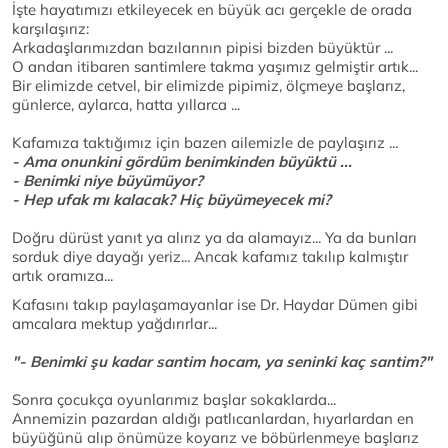
İşte hayatımızı etkileyecek en büyük acı gerçekle de orada
karşılaşırız:
Arkadaşlarımızdan bazılarının pipisi bizden büyüktür ...
O andan itibaren santimlere takma yaşımız gelmiştir artık...
Bir elimizde cetvel, bir elimizde pipimiz, ölçmeye başlarız,
günlerce, aylarca, hatta yıllarca ...
Kafamıza taktığımız için bazen ailemizle de paylaşırız ...
- Ama onunkini gördüm benimkinden büyüktü ...
- Benimki niye büyümüyor?
- Hep ufak mı kalacak? Hiç büyümeyecek mi?
Doğru dürüst yanıt ya alırız ya da alamayız... Ya da bunları
sorduk diye dayağı yeriz... Ancak kafamız takılıp kalmıştır
artık oramıza...
Kafasını takıp paylaşamayanlar ise Dr. Haydar Dümen gibi
amcalara mektup yağdırırlar...
"- Benimki şu kadar santim hocam, ya seninki kaç santim?"
Sonra çocukça oyunlarımız başlar sokaklarda...
Annemizin pazardan aldığı patlıcanlardan, hıyarlardan en
büyüğünü alıp önümüze koyarız ve böbürlenmeye başlarız