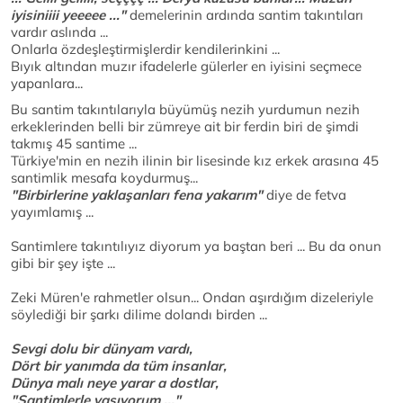
iyisiniiii yeeeee ..."
demelerinin ardında santim takıntıları
vardır aslında ...
Onlarla özdeşleştirmişlerdir kendilerinkini ...
Bıyık altından muzır ifadelerle gülerler en iyisini seçmece
yapanlara...
Bu santim takıntılarıyla büyümüş nezih yurdumun nezih
erkeklerinden belli bir zümreye ait bir ferdin biri de şimdi
takmış 45 santime ...
Türkiye'min en nezih ilinin bir lisesinde kız erkek arasına 45
santimlik mesafa koydurmuş...
"Birbirlerine yaklaşanları fena yakarım"
diye de fetva
yayımlamış ...
Santimlere takıntılıyız diyorum ya baştan beri ... Bu da onun
gibi bir şey işte ...
Zeki Müren'e rahmetler olsun... Ondan aşırdığım dizeleriyle
söylediği bir şarkı dilime dolandı birden ...
Sevgi dolu bir dünyam vardı,
Dört bir yanımda da tüm insanlar,
Dünya malı neye yarar a dostlar,
"Santimlerle yaşıyorum ..."