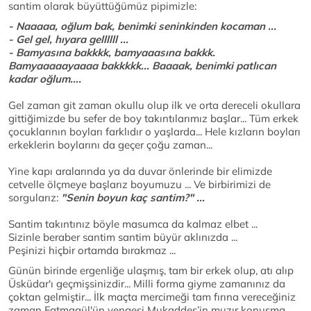
santim olarak büyüttüğümüz pipimizle:
- Naaaaa, oğlum bak, benimki seninkinden kocaman ...
- Gel gel, hıyara gellllll ...
- Bamyasına bakkkk, bamyaaasına bakkk.
Bamyaaaaayaaaa bakkkkk... Baaaak, benimki patlıcan
kadar oğlum....
Gel zaman git zaman okullu olup ilk ve orta dereceli okullara
gittiğimizde bu sefer de boy takıntılarımız başlar... Tüm erkek
çocuklarının boyları farklıdır o yaşlarda... Hele kızların boyları
erkeklerin boylarını da geçer çoğu zaman...
Yine kapı aralarında ya da duvar önlerinde bir elimizde
cetvelle ölçmeye başlarız boyumuzu ... Ve birbirimizi de
sorgularız:
"Senin boyun kaç santim?" ...
Santim takıntınız böyle masumca da kalmaz elbet ...
Sizinle beraber santim santim büyür aklınızda ...
Peşinizi hiçbir ortamda bırakmaz ...
Günün birinde ergenliğe ulaşmış, tam bir erkek olup, atı alıp
Üsküdar'ı geçmişsinizdir... Milli forma giyme zamanınız da
çoktan gelmiştir... İlk maçta mercimeği tam fırına vereceğiniz
zaman Fatmagül'ün yengesi Mukaddes’in muzır konuşma