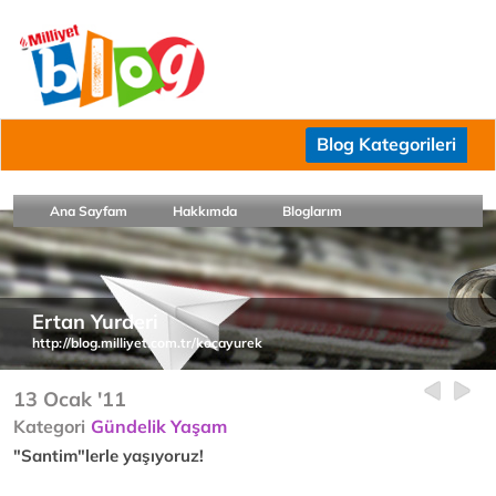
Blog Kategorileri
Ana Sayfam
Hakkımda
Bloglarım
Ertan Yurderi
http://blog.milliyet.com.tr/kocayurek
13 Ocak '11
Kategori
Gündelik Yaşam
"Santim"lerle yaşıyoruz!