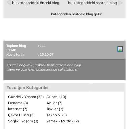
bu kategorideki önceki blog
bu kategorideki sonraki blog
kategoriden rastgele blog getir
Toplam blog
: 111
: 1140
Kayıt tarihi
: 15.10.07
Kocaeli doğumlu. Yüksek tirajlı gazetelerin bilgi
işlem ve yazı işleri bölümlerinde çalıştıktan s..
Yazdığım Kategoriler
Gündelik Yaşam (33)
Güncel (10)
Deneme (8)
Anılar (7)
İnternet (7)
İlişkiler (3)
Çevre Bilinci (3)
Teknoloji (3)
Sağlıklı Yaşam (3)
Yemek - Mutfak (2)