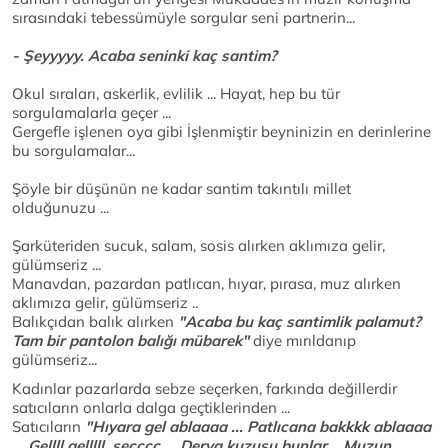
sırasındaki tebessümüyle sorgular seni partnerin...
- Şeyyyyy. Acaba seninki kaç santim?
Okul sıraları, askerlik, evlilik ... Hayat, hep bu tür
sorgulamalarla geçer ...
Gergefle işlenen oya gibi İşlenmiştir beyninizin en derinlerine
bu sorgulamalar...
Şöyle bir düşünün ne kadar santim takıntılı millet
olduğunuzu ...
Şarküteriden sucuk, salam, sosis alırken aklımıza gelir,
gülümseriz ...
Manavdan, pazardan patlıcan, hıyar, pırasa, muz alırken
aklımıza gelir, gülümseriz ..
Balıkçıdan balık alırken
"Acaba bu kaç santimlik palamut?
Tam bir pantolon balığı mübarek"
diye mırıldanıp
gülümseriz...
Kadınlar pazarlarda sebze seçerken, farkında değillerdir
satıcıların onlarla dalga geçtiklerinden ...
Satıcıların
"Hıyara gel ablaaaa ... Patlıcana bakkkk ablaaaa
... Gellll gelllll, seçççç ... Derya kuzusu bunlar... Muzun