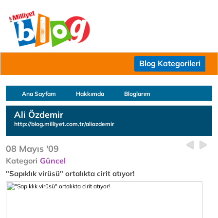
Blog Kategorileri
Ana Sayfam
Hakkımda
Bloglarım
Ali Özdemir
http://blog.milliyet.com.tr/aliozdemir
08 Mayıs '09
Kategori
Güncel
"Sapıklık virüsü" ortalıkta cirit atıyor!