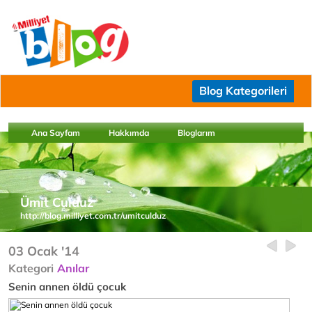
Blog Kategorileri
Ana Sayfam
Hakkımda
Bloglarım
Ümit Culduz
http://blog.milliyet.com.tr/umitculduz
03 Ocak '14
Kategori
Anılar
Senin annen öldü çocuk