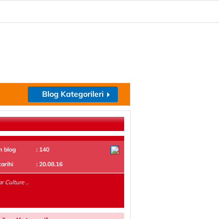
Blog Kategorileri
m blog
: 140
tarihi
: 20.08.16
r Culture ..