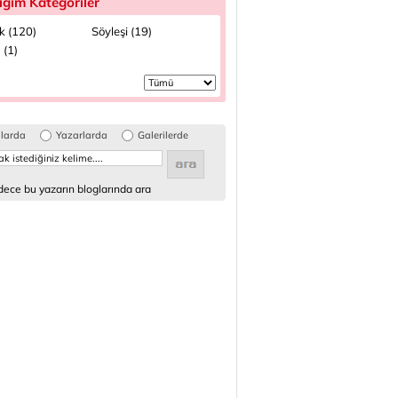
ığım Kategoriler
k (120)
Söyleşi (19)
 (1)
glarda
Yazarlarda
Galerilerde
ece bu yazarın bloglarında ara