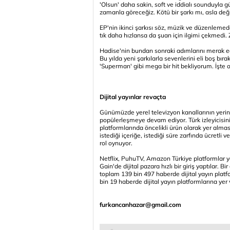
'Olsun' daha sakin, soft ve iddialı sounduyla g
zamanla göreceğiz. Kötü bir şarkı mı, asla değil.
EP'nin ikinci şarkısı söz, müzik ve düzenleme
tık daha hızlansa da şuan için ilgimi çekme
Hadise'nin bundan sonraki adımlarını merak edi
Bu yılda yeni şarkılarla sevenlerini eli boş bı
'Superman' gibi mega bir hit bekliyorum. İşte
Dijital yayınlar revaçta
Günümüzde yerel televizyon kanallarının yerini
popülerleşmeye devam ediyor. Türk izleyicisinin 
platformlarında öncelikli ürün olarak yer alma
istediği içeriğe, istediği süre zarfında ücretli
rol oynuyor.
Netflix, PuhuTV, Amazon Türkiye platformlar y
Gain'de dijital pazara hızlı bir giriş yaptılar. Bi
toplam 139 bin 497 haberde dijital yayın plat
bin 19 haberde dijital yayın platformlarına yer 
furkancanhazar@gmail.com