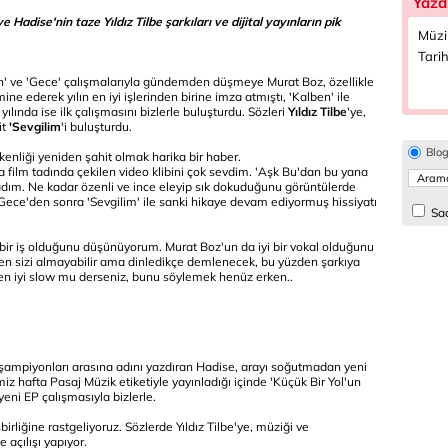
Yazd
Hadise'nin taze Yıldız Tilbe şarkıları ve dijital yayınların pik
Müzi
Tarih
en' ve 'Gece' çalışmalarıyla gündemden düşmeye Murat Boz, özellikle
ine ederek yılın en iyi işlerinden birine imza atmıştı, 'Kalben' ile
 yılında ise ilk çalışmasını bizlerle buluşturdu. Sözleri
Yıldız Tilbe
'ye,
it
'Sevgilim
'i buluşturdu.
Blo
etkenliği yeniden şahit olmak harika bir haber.
 film tadında çekilen video klibini çok sevdim. 'Aşk Bu'dan bu yana
ladım. Ne kadar özenli ve ince eleyip sık dokuduğunu görüntülerde
'Gece'den sonra 'Sevgilim' ile sanki hikaye devam ediyormuş hissiyatı
Sad
 bir iş olduğunu düşünüyorum. Murat Boz'un da iyi bir vokal olduğunu
men sizi almayabilir ama dinledikçe demlenecek, bu yüzden şarkıya
 en iyi slow mu derseniz, bunu söylemek henüz erken..
ital şampiyonları arasına adını yazdıran Hadise, arayı soğutmadan yeni
z hafta Pasaj Müzik etiketiyle yayınladığı içinde 'Küçük Bir Yol'un
 yeni EP çalışmasıyla bizlerle.
birliğine rastgeliyoruz. Sözlerde Yıldız Tilbe'ye, müziği ve
le açılışı yapıyor.