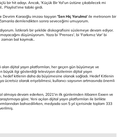
üçlü bir hit adayı. Ancak, 'Küçük Bir Yol'un üstüne çıkabilecek mi
. Playlist'ime tabiki girdi.
de Devrim Karaoğlu imzası taşıyan
'Sen Hiç Yorulma'
ile metronom bir
di. Zamanla demlendikten sonra seveceğimi umuyorum.
yorum. İstikrarlı bir şekilde diskografisini süslemeye devam ediyor.
rakmayacağını düşünüyorum. Yaza bi 'Prenses', bi 'Farkımız Var' bi
 o zaman bal kaymak..
 alan dijital yayın platformları, her geçen gün büyümeye ve
büyük ilgi gösterdiği televizyon dizilerinin dijital yayın
sı, hedef kitlenin daha da büyümesine olanak sağladı. Hedef Kitlenin
 veya ücretsiz olarak erişebilmesi, kullanıcı sayısının artmasında önemli
ol almaya devam ederken, 2021'in ilk günlerinden itibaren Exxen ve
r araştırmaya göre; Yeni açılan dijital yayın platformları ile birlikte
formlarından bahsedilirken, medyada son 5 yıl içerisinde toplam 333
verilmiş.