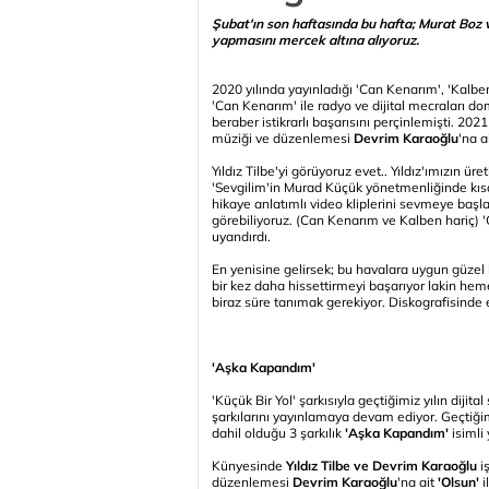
Şubat'ın son haftasında bu hafta; Murat Boz ve 
yapmasını mercek altına alıyoruz.
2020 yılında yayınladığı 'Can Kenarım', 'Kalb
'Can Kenarım' ile radyo ve dijital mecraları dom
beraber istikrarlı başarısını perçinlemişti. 2021
müziği ve düzenlemesi
Devrim Karaoğlu
'na a
Yıldız Tilbe'yi görüyoruz evet.. Yıldız'ımızın ür
'Sevgilim'in Murad Küçük yönetmenliğinde kısa
hikaye anlatımlı video kliplerini sevmeye baş
görebiliyoruz. (Can Kenarım ve Kalben hariç) 
uyandırdı.
En yenisine gelirsek; bu havalara uygun güzel
bir kez daha hissettirmeyi başarıyor lakin he
biraz süre tanımak gerekiyor. Diskografisinde
'Aşka Kapandım'
'Küçük Bir Yol' şarkısıyla geçtiğimiz yılın dij
şarkılarını yayınlamaya devam ediyor. Geçtiğimi
dahil olduğu 3 şarkılık
'Aşka Kapandım'
isimli
Künyesinde
Yıldız Tilbe ve Devrim Karaoğlu
iş
düzenlemesi
Devrim Karaoğlu
'na ait
'Olsun'
i