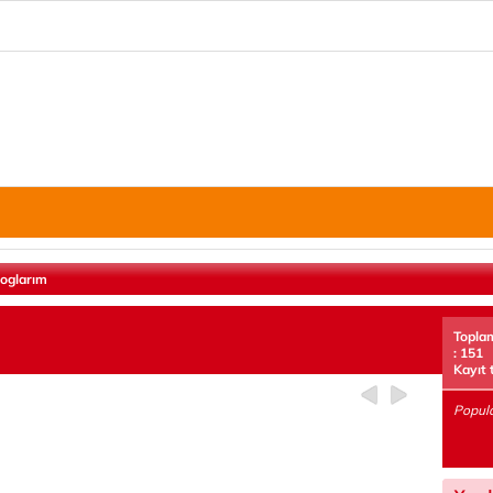
loglarım
Topla
: 151
Kayıt 
Popula